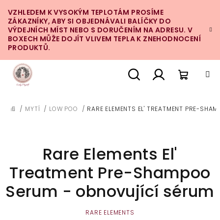
Přejít
VZHLEDEM K VYSOKÝM TEPLOTÁM PROSÍME
na
ZÁKAZNÍKY, ABY SI OBJEDNÁVALI BALÍČKY DO
obsah
VÝDEJNÍCH MÍST NEBO S DORUČENÍM NA ADRESU. V
BOXECH MŮŽE DOJÍT VLIVEM TEPLA K ZNEHODNOCENÍ
PRODUKTŮ.
Nákupn
Hledat
Přihlášení
/
MYTÍ
/
LOW POO
/
RARE ELEMENTS EL' TREATMENT PRE-SHA
DOMŮ
košík
Rare Elements El'
Treatment Pre-Shampoo
Serum - obnovující sérum
RARE ELEMENTS