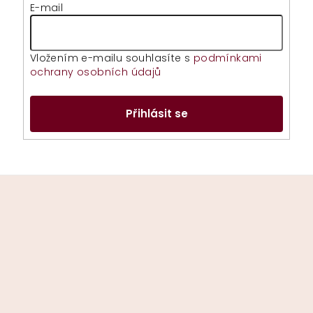
E-mail
Vložením e-mailu souhlasíte s
podmínkami
ochrany osobních údajů
Přihlásit se
Z
á
p
a
t
í