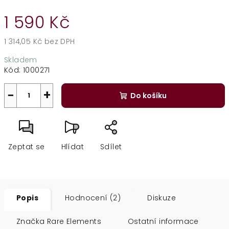
1 590 Kč
1 314,05 Kč bez DPH
Měrná
Skladem
cena:
Kód:
1000271
−
+
Do košíku
Zeptat se
Hlídat
Sdílet
Popis
Hodnocení (2)
Diskuze
Značka
Rare Elements
Ostatní informace