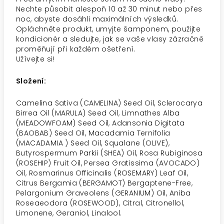
Nechte působit alespoň 10 až 30 minut nebo přes
noc, abyste dosáhli maximálních výsledků.
Opláchněte produkt, umyjte šamponem, použijte
kondicionér a sledujte, jak se vaše vlasy zázračně
proměňují při každém ošetření.
Užívejte si!
Složení:
Camelina Sativa (CAMELINA) Seed Oil, Sclerocarya
Birrea Oil (MARULA) Seed Oil, Limnathes Alba
(MEADOWFOAM) Seed Oil, Adansonia Digitata
(BAOBAB) Seed Oil, Macadamia Ternifolia
(MACADAMIA ) Seed Oil, Squalane (OLIVE),
Butyrospermum Parkii (SHEA) Oil, Rosa Rubiginosa
(ROSEHIP) Fruit Oil, Persea Gratissima (AVOCADO)
Oil, Rosmarinus Officinalis (ROSEMARY) Leaf Oil,
Citrus Bergamia (BERGAMOT) Bergaptene-Free,
Pelargonium Graveolens (GERANIUM) Oil, Aniba
Roseaeodora (ROSEWOOD), Citral, Citronellol,
Limonene, Geraniol, Linalool.