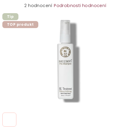
Průměrné
2 hodnocení
Podrobnosti hodnocení
hodnocení
Tip
produktu
je
TOP produkt
5,0
z
5
hvězdiček.