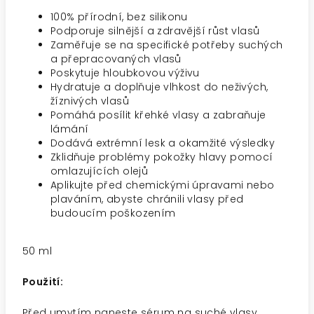
100% přírodní, bez silikonu
Podporuje silnější a zdravější růst vlasů
Zaměřuje se na specifické potřeby suchých
a přepracovaných vlasů
Poskytuje hloubkovou výživu
Hydratuje a doplňuje vlhkost do neživých,
žíznivých vlasů
Pomáhá posílit křehké vlasy a zabraňuje
lámání
Dodává extrémní lesk a okamžité výsledky
Zklidňuje problémy pokožky hlavy pomocí
omlazujících olejů
Aplikujte před chemickými úpravami nebo
plaváním, abyste chránili vlasy před
budoucím poškozením
50 ml
Použití:
Před umytím naneste sérum na suché vlasy.