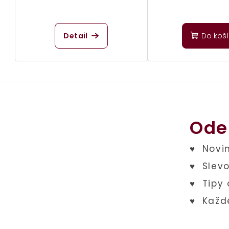
Detail
Do koš
Ode