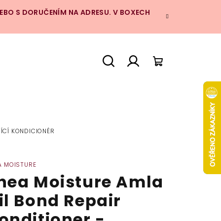
NEBO S DORUČENÍM NA ADRESU. V BOXECH
Hledat
Přihlášení
Nákupní
košík
ÍCÍ KONDICIONÉR
A MOISTURE
hea Moisture Amla
il Bond Repair
onditioner -