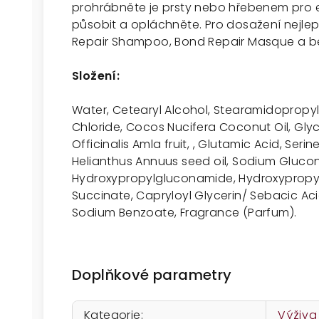
prohrábněte je prsty nebo hřebenem pro ex
působit a opláchněte. Pro dosažení nejlep
Repair Shampoo, Bond Repair Masque a 
Složení:
Water, Cetearyl Alcohol, Stearamidopropy
Chloride, Cocos Nucifera Coconut Oil, Glyc
Officinalis Amla fruit, ,
Glutamic Acid, Serine,
Helianthus Annuus seed oil, Sodium Glucona
Hydroxypropylgluconamide, Hydroxyprop
Succinate, Capryloyl Glycerin/ Sebacic A
Sodium Benzoate, Fragrance (Parfum).
Doplňkové parametry
Kategorie
:
Výživa