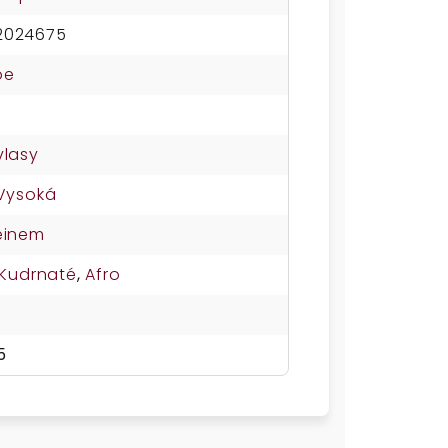
2024675
oe
vlasy
Vysoká
einem
Kudrnaté
,
Afro
5