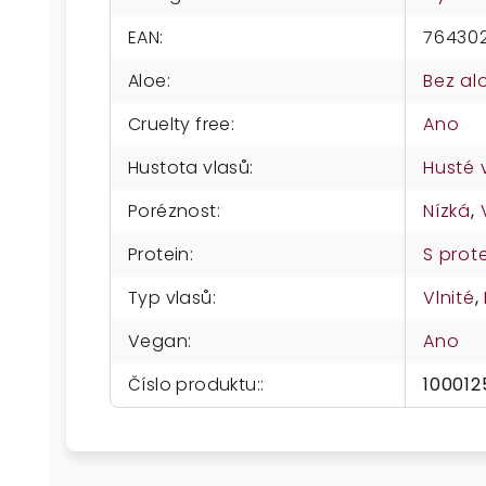
EAN
:
76430
Aloe
:
Bez al
Cruelty free
:
Ano
Hustota vlasů
:
Husté 
Poréznost
:
Nízká
,
Protein
:
S prot
Typ vlasů
:
Vlnité
,
Vegan
:
Ano
Číslo produktu:
:
100012