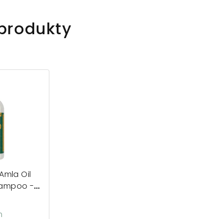
 produkty
Amla Oil
hampoo -
šampon
č
m