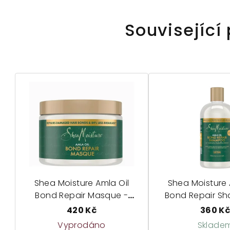
Související
Shea Moisture Amla Oil
Shea Moisture 
Bond Repair Masque -
Bond Repair S
obnovující maska
obnovující 
420 Kč
360 K
Vyprodáno
Sklade