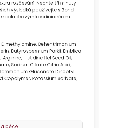
tra rozčesání. Nechte tři minuty
ších výsledků používejte s Bond
bezoplachovým kondicionérem.
l Dimethylamine, Behentrimonium
erin, Butyrospermum Parkii, Emblica
 Arginine, Histidine Hcl Seed Oil,
te, Sodium Citrate Citric Acid,
ylammonium Gluconate Diheptyl
cid Copolymer, Potassium Sorbate,
 a péče