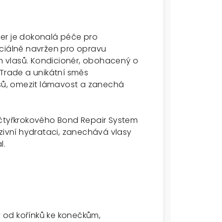
er je dokonalá péče pro
eciálně navržen pro opravu
 vlasů. Kondicionér, obohacený o
 Trade a unikátní směs
asů, omezit lámavost a zanechá
 čtyřkrokového Bond Repair System
nzivní hydrataci, zanechává vlasy
al.
 od kořínků ke konečkům,