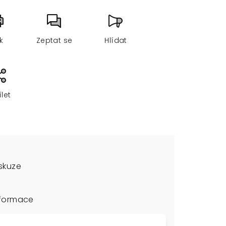
sk
Zeptat se
Hlídat
ílet
skuze
nformace