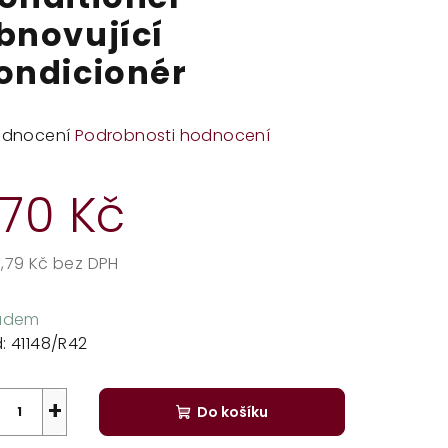
bnovující
ondicionér
měrné
odnocení
Podrobnosti hodnocení
dnocení
duktu
70 Kč
,79 Kč bez DPH
rná
zdiček.
a:
ladem
:
41148/R42
+
Do košíku