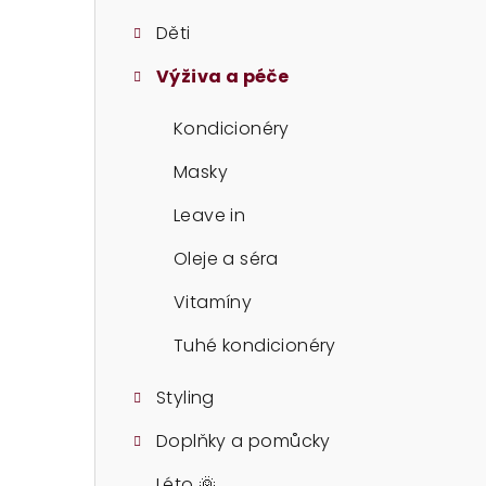
t
Děti
r
Výživa a péče
a
n
Kondicionéry
n
Masky
í
Leave in
p
Oleje a séra
a
Vitamíny
n
Tuhé kondicionéry
e
Styling
l
Doplňky a pomůcky
Léto 🌞