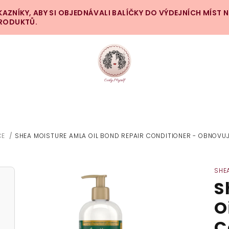
ZNÍKY, ABY SI OBJEDNÁVALI BALÍČKY DO VÝDEJNÍCH MÍST 
PRODUKTŮ.
ČE
/
SHEA MOISTURE AMLA OIL BOND REPAIR CONDITIONER - OBNOVUJ
SHE
S
O
C