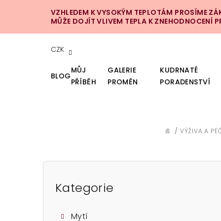
Přejít
VZHLEDEM K VYSOKÝM TEPLOTÁM PROSÍME ZÁKA
na
MŮŽE DOJÍT VLIVEM TEPLA K ZNEHODNOCENÍ 
obsah
CZK
MŮJ
GALERIE
KUDRNATÉ
BLOG
PŘÍBĚH
PROMĚN
PORADENSTVÍ
/
VÝŽIVA A PÉ
DOMŮ
P
o
Kategorie
Přeskočit
kategorie
s
Mytí