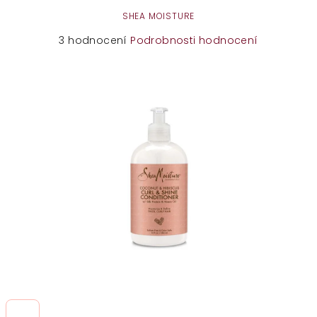
SHEA MOISTURE
Průměrné
3 hodnocení
Podrobnosti hodnocení
hodnocení
produktu
je
5,0
z
5
hvězdiček.