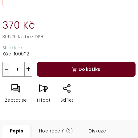
370 Kč
305,79 Kč bez DPH
Měrná
Skladem
cena:
Kód:
1000112
−
+
Do košíku
Zeptat se
Hlídat
Sdílet
Popis
Hodnocení (3)
Diskuze