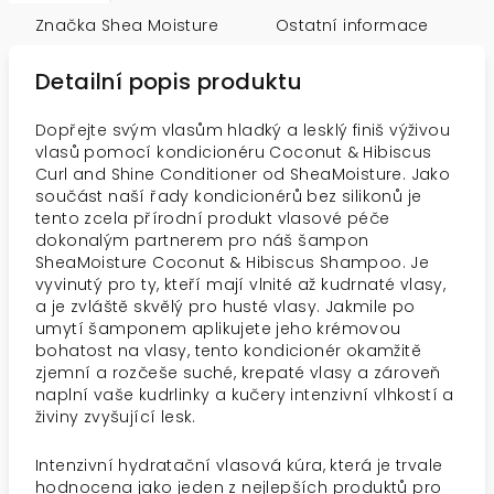
Značka
Shea Moisture
Ostatní informace
Detailní popis produktu
Dopřejte svým vlasům hladký a lesklý finiš výživou
vlasů pomocí kondicionéru Coconut & Hibiscus
Curl and Shine Conditioner od SheaMoisture. Jako
součást naší řady kondicionérů bez silikonů je
tento zcela přírodní produkt vlasové péče
dokonalým partnerem pro náš šampon
SheaMoisture Coconut & Hibiscus Shampoo. Je
vyvinutý pro ty, kteří mají vlnité až kudrnaté vlasy,
a je zvláště skvělý pro husté vlasy. Jakmile po
umytí šamponem aplikujete jeho krémovou
bohatost na vlasy, tento kondicionér okamžitě
zjemní a rozčeše suché, krepaté vlasy a zároveň
naplní vaše kudrlinky a kučery intenzivní vlhkostí a
živiny zvyšující lesk.
Intenzivní hydratační vlasová kúra, která je trvale
hodnocena jako jeden z nejlepších produktů pro