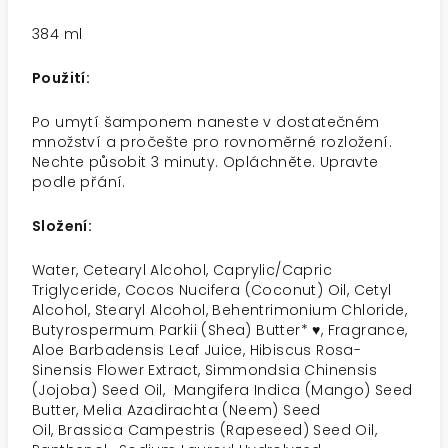
384 ml
Použití:
Po umytí šamponem naneste v dostatečném
množství a pročešte pro rovnoměrné rozložení.
Nechte působit 3 minuty. Opláchněte. Upravte
podle přání.
Složení:
Water, Cetearyl Alcohol, Caprylic/Capric
Triglyceride, Cocos Nucifera (Coconut) Oil, Cetyl
Alcohol, Stearyl Alcohol, Behentrimonium Chloride,
Butyrospermum Parkii (Shea) Butter* ♥, Fragrance,
Aloe Barbadensis Leaf Juice, Hibiscus Rosa-
Sinensis Flower Extract, Simmondsia Chinensis
(Jojoba) Seed Oil, Mangifera Indica (Mango) Seed
Butter, Melia Azadirachta (Neem) Seed
Oil, Brassica Campestris (Rapeseed) Seed Oil,