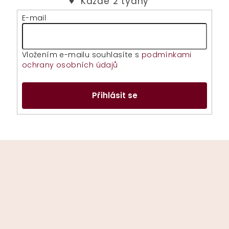
E-mail
Vložením e-mailu souhlasíte s
podmínkami
ochrany osobních údajů
Přihlásit se
Z
á
p
a
t