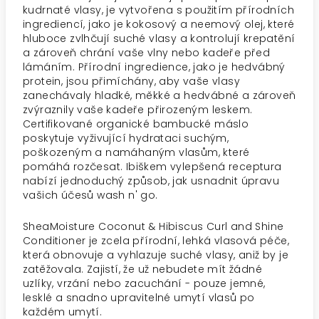
kudrnaté vlasy, je vytvořena s použitím přírodních
ingrediencí, jako je kokosový a neemový olej, které
hluboce zvlhčují suché vlasy a kontrolují krepatění
a zároveň chrání vaše vlny nebo kadeře před
lámáním. Přírodní ingredience, jako je hedvábný
protein, jsou přimíchány, aby vaše vlasy
zanechávaly hladké, měkké a hedvábné a zároveň
zvýraznily vaše kadeře přirozeným leskem.
Certifikované organické bambucké máslo
poskytuje vyživující hydrataci suchým,
poškozeným a namáhaným vlasům, které
pomáhá rozčesat. Ibiškem vylepšená receptura
nabízí jednoduchý způsob, jak usnadnit úpravu
vašich účesů wash n' go.
SheaMoisture Coconut & Hibiscus Curl and Shine
Conditioner je zcela přírodní, lehká vlasová péče,
která obnovuje a vyhlazuje suché vlasy, aniž by je
zatěžovala. Zajistí, že už nebudete mít žádné
uzlíky, vrzání nebo zacuchání - pouze jemné,
lesklé a snadno upravitelné umytí vlasů po
každém umytí.