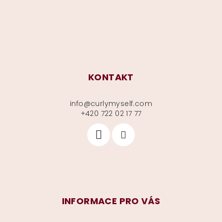
í
KONTAKT
info
@
curlymyself.com
+420 722 02 17 77
INFORMACE PRO VÁS