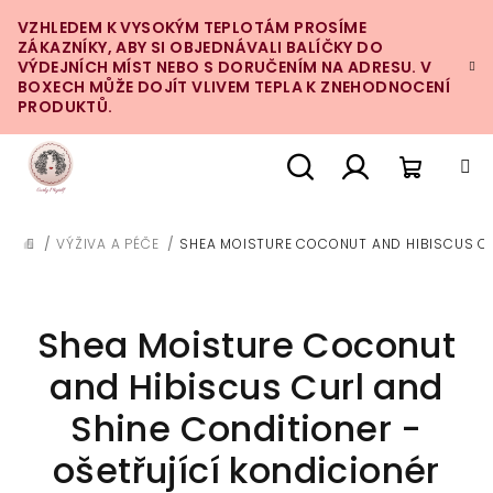
Přejít
VZHLEDEM K VYSOKÝM TEPLOTÁM PROSÍME
na
ZÁKAZNÍKY, ABY SI OBJEDNÁVALI BALÍČKY DO
obsah
VÝDEJNÍCH MÍST NEBO S DORUČENÍM NA ADRESU. V
BOXECH MŮŽE DOJÍT VLIVEM TEPLA K ZNEHODNOCENÍ
PRODUKTŮ.
Nákupn
Hledat
Přihlášení
/
VÝŽIVA A PÉČE
/
SHEA MOISTURE COCONUT AND HIBISCUS CU
DOMŮ
košík
Shea Moisture Coconut
and Hibiscus Curl and
Shine Conditioner -
ošetřující kondicionér