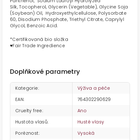
Panthenol, Sodium Lauroyl Hydrolyzed
Silk, Tocopherol, Glycerin (Vegetable), Glycine Soja
(Soybean) Oil, Hydroxyethylcellulose, Polysorbate
60, Disodium Phosphate, Triethyl Citrate, Caprylyl
Glycol, Benzoic Acid.
*
Certifikovaná bio složka
♥Fair Trade Ingredience
Doplňkové parametry
Kategorie
:
Výživa a péče
EAN
:
764302290629
Cruelty free
:
Ano
Hustota vlasů
:
Husté vlasy
Poréznost
:
Vysoká