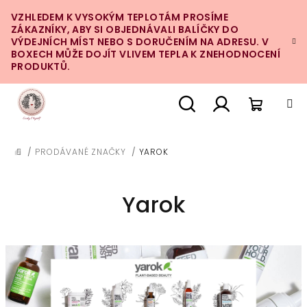
Přejít
VZHLEDEM K VYSOKÝM TEPLOTÁM PROSÍME
na
ZÁKAZNÍKY, ABY SI OBJEDNÁVALI BALÍČKY DO
obsah
VÝDEJNÍCH MÍST NEBO S DORUČENÍM NA ADRESU. V
BOXECH MŮŽE DOJÍT VLIVEM TEPLA K ZNEHODNOCENÍ
PRODUKTŮ.
Nákupn
Hledat
Přihlášení
/
PRODÁVANÉ ZNAČKY
/
YAROK
DOMŮ
košík
Yarok