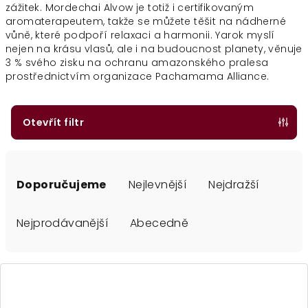
zážitek
. Mordechai Alvow je totiž i certifikovaným
aromaterapeutem, takže se můžete těšit na nádherné
vůně, které podpoří relaxaci a harmonii.
Yarok myslí
nejen na krásu vlasů, ale i na budoucnost planety, věnuje
3 % svého zisku na ochranu amazonského pralesa
prostřednictvím organizace Pachamama Alliance.
Otevřít filtr
Ř
a
Doporučujeme
Nejlevnější
Nejdražší
z
e
Nejprodávanější
Abecedně
n
í
V
p
ý
r