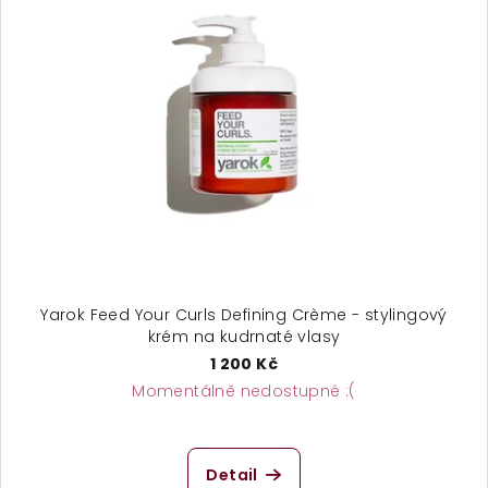
p
o
i
d
s
u
p
k
r
t
o
ů
d
u
k
t
ů
Yarok Feed Your Curls Defining Crème - stylingový
krém na kudrnaté vlasy
1 200 Kč
Momentálně nedostupné :(
Detail