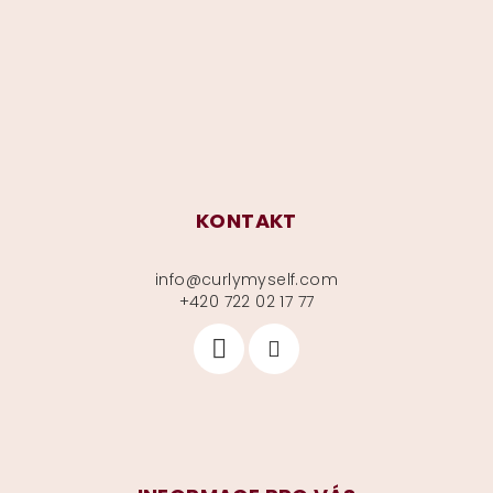
a
t
í
KONTAKT
info
@
curlymyself.com
+420 722 02 17 77