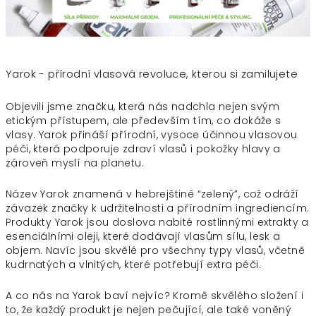
Yarok - přírodní vlasová revoluce, kterou si zamilujete
Objevili jsme značku, která nás nadchla nejen svým
etickým přístupem, ale především tím, co dokáže s
vlasy. Yarok přináší přírodní, vysoce účinnou vlasovou
péči, která podporuje zdraví vlasů i pokožky hlavy a
zároveň myslí na planetu.
Název Yarok znamená v hebrejštině “zelený”, což odráží
závazek značky k udržitelnosti a přírodním ingrediencím.
Produkty Yarok jsou doslova nabité rostlinnými extrakty a
esenciálními oleji, které dodávají vlasům sílu, lesk a
objem. Navíc jsou skvělé pro všechny typy vlasů, včetně
kudrnatých a vlnitých, které potřebují extra péči.
A co nás na Yarok baví nejvíc? Kromě skvělého složení i
to, že každý produkt je nejen pečující, ale také
voněný