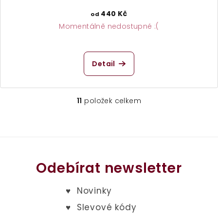
440 Kč
od
Momentálně nedostupné :(
Detail
11
položek celkem
O
v
l
á
d
a
Odebírat newsletter
c
í
p
r
v