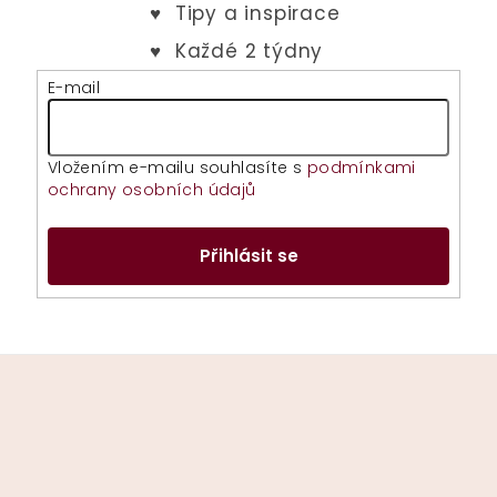
k
y
v
E-mail
ý
p
i
Vložením e-mailu souhlasíte s
podmínkami
s
ochrany osobních údajů
u
Přihlásit se
Z
á
p