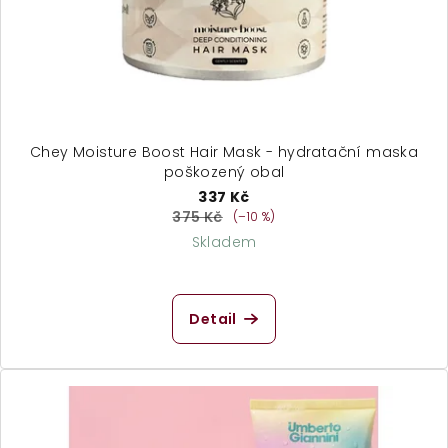
o
d
u
k
t
ů
Chey Moisture Boost Hair Mask - hydratační maska
poškozený obal
337 Kč
375 Kč
(–10 %)
Skladem
Detail