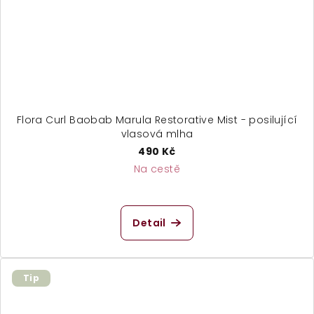
Flora Curl Baobab Marula Restorative Mist - posilující
vlasová mlha
490 Kč
Na cestě
Detail
Tip