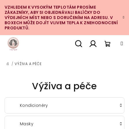
Přejít
VZHLEDEM K VYSOKÝM TEPLOTÁM PROSÍME
na
ZÁKAZNÍKY, ABY SI OBJEDNÁVALI BALÍČKY DO
obsah
VÝDEJNÍCH MÍST NEBO S DORUČENÍM NA ADRESU. V
BOXECH MŮŽE DOJÍT VLIVEM TEPLA K ZNEHODNOCENÍ
PRODUKTŮ.
Nákupn
Hledat
Přihlášení
/
VÝŽIVA A PÉČE
DOMŮ
košík
Výživa a péče
Kondicionéry
Masky