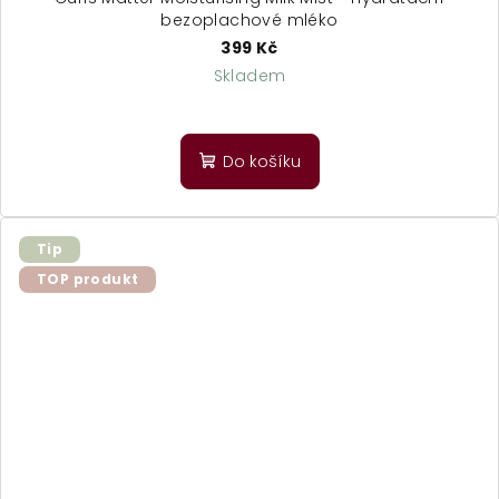
bezoplachové mléko
399 Kč
Skladem
Do košíku
Tip
TOP produkt