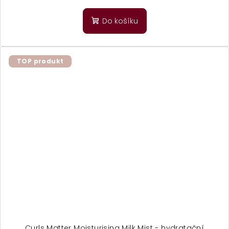
Do košíku
TOP produkt
Curls Matter Moisturising Milk Mist - hydratační