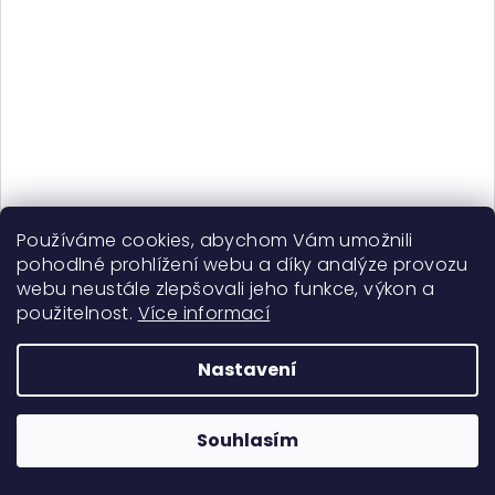
Curls Matter Better Together Co-Wash - koncidionér a
Používáme cookies, abychom Vám umožnili
co-wash
pohodlné prohlížení webu a díky analýze provozu
329 Kč
webu neustále zlepšovali jeho funkce, výkon a
Skladem
použitelnost.
Více informací
Nastavení
Do košíku
Souhlasím