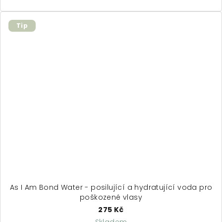
Tip
As I Am Bond Water - posilující a hydratující voda pro
poškozené vlasy
275 Kč
Skladem