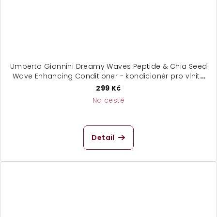
Umberto Giannini Dreamy Waves Peptide & Chia Seed
Wave Enhancing Conditioner - kondicionér pro vlnité
vlasy
299 Kč
Na cestě
Detail