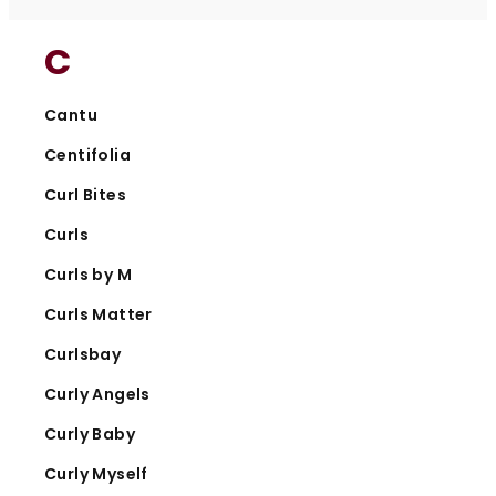
C
Cantu
Centifolia
Curl Bites
Curls
Curls by M
Curls Matter
Curlsbay
Curly Angels
Curly Baby
Curly Myself