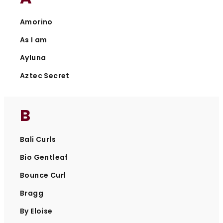
Amorino
As I am
Ayluna
Aztec Secret
B
Bali Curls
Bio Gentleaf
Bounce Curl
Bragg
By Eloise