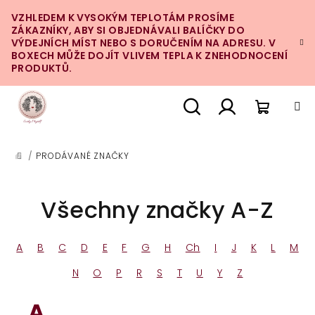
Přejít
VZHLEDEM K VYSOKÝM TEPLOTÁM PROSÍME
na
ZÁKAZNÍKY, ABY SI OBJEDNÁVALI BALÍČKY DO
obsah
VÝDEJNÍCH MÍST NEBO S DORUČENÍM NA ADRESU. V
BOXECH MŮŽE DOJÍT VLIVEM TEPLA K ZNEHODNOCENÍ
PRODUKTŮ.
Nákupn
Hledat
Přihlášení
/
PRODÁVANÉ ZNAČKY
DOMŮ
košík
Všechny značky A-Z
A
B
C
D
E
F
G
H
Ch
I
J
K
L
M
N
O
P
R
S
T
U
Y
Z
A