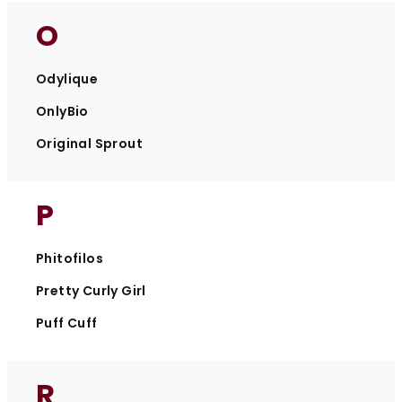
O
Odylique
OnlyBio
Original Sprout
P
Phitofilos
Pretty Curly Girl
Puff Cuff
R