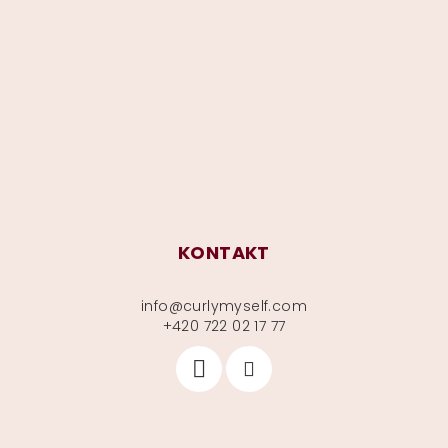
á
p
a
t
í
KONTAKT
info
@
curlymyself.com
+420 722 02 17 77