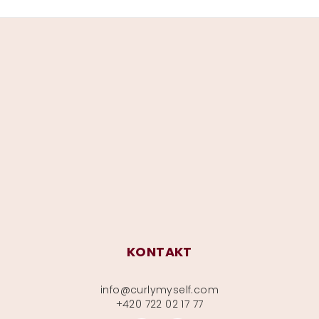
Z
á
p
a
t
í
KONTAKT
info
@
curlymyself.com
+420 722 02 17 77