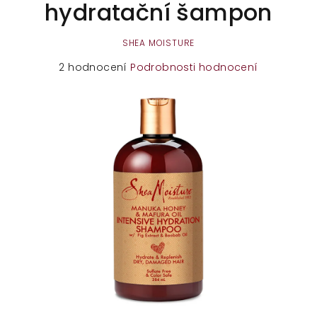
hydratační šampon
SHEA MOISTURE
Průměrné
2 hodnocení
Podrobnosti hodnocení
hodnocení
produktu
je
5,0
z
5
hvězdiček.