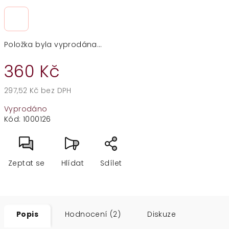
Položka byla vyprodána…
360 Kč
297,52 Kč bez DPH
Měrná
Vyprodáno
cena:
Kód:
1000126
Zeptat se
Hlídat
Sdílet
Popis
Hodnocení (2)
Diskuze