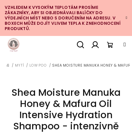
Přejít
VZHLEDEM K VYSOKÝM TEPLOTÁM PROSÍME
na
ZÁKAZNÍKY, ABY SI OBJEDNÁVALI BALÍČKY DO
obsah
VÝDEJNÍCH MÍST NEBO S DORUČENÍM NA ADRESU. V
BOXECH MŮŽE DOJÍT VLIVEM TEPLA K ZNEHODNOCENÍ
PRODUKTŮ.
Nákupn
Hledat
Přihlášení
/
MYTÍ
/
LOW POO
/
SHEA MOISTURE MANUKA HONEY & MAFURA
DOMŮ
košík
Shea Moisture Manuka
Honey & Mafura Oil
Intensive Hydration
Shampoo - intenzivně