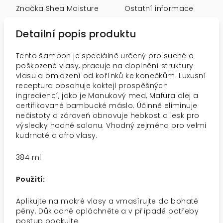
Značka
Shea Moisture
Ostatní informace
Detailní popis produktu
Tento šampon je speciálně určený pro suché a
poškozené vlasy, pracuje na doplnění struktury
vlasu a omlazení od kořínků ke konečkům. Luxusní
receptura obsahuje koktejl prospěšných
ingrediencí, jako je Manukový med, Mafura olej a
certifikované bambucké máslo. Účinně eliminuje
nečistoty a zároveň obnovuje hebkost a lesk pro
výsledky hodné salonu. Vhodný zejména pro velmi
kudrnaté a afro vlasy.
384 ml
Použití:
Aplikujte na mokré vlasy a vmasírujte do bohaté
pěny. Důkladně opláchněte a v případě potřeby
postup opakujte.