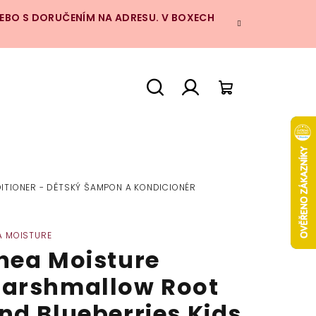
NEBO S DORUČENÍM NA ADRESU. V BOXECH
Hledat
Přihlášení
Nákupní
košík
ITIONER - DĚTSKÝ ŠAMPON A KONDICIONÉR
A MOISTURE
hea Moisture
arshmallow Root
nd Blueberries Kids