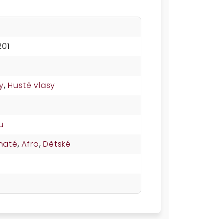
01
y
,
Husté vlasy
u
naté
,
Afro
,
Dětské