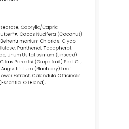
tearate, Caprylic/Capric
Butter*♥
,
Cocos Nucifera (Coconut)
), Behentrimonium Chloride, Glycol
llulose, Panthenol, Tocopherol,
ce, Linum Usitatissimum (Linseed)
itrus Paradisi (Grapefruit) Peel Oil,
 Angustifolium (Blueberry) Leaf
lower Extract, Calendula Officinalis
ssential Oil Blend).