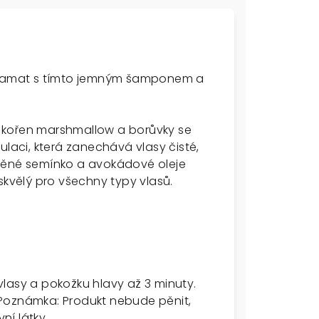
 dramat s tímto jemným šamponem a
 kořen marshmallow a borůvky se
ulaci, která zanechává vlasy čisté,
Lněné semínko a avokádové oleje
skvělý pro všechny typy vlasů.
lasy a pokožku hlavy až 3 minuty.
Poznámka: Produkt nebude pěnit,
í látky.