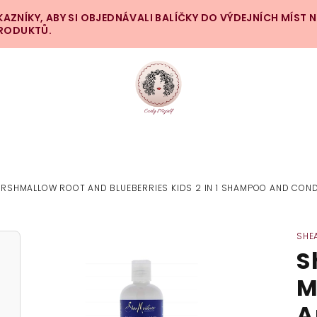
ZNÍKY, ABY SI OBJEDNÁVALI BALÍČKY DO VÝDEJNÍCH MÍST 
PRODUKTŮ.
RSHMALLOW ROOT AND BLUEBERRIES KIDS 2 IN 1 SHAMPOO AND COND
SHE
S
M
A