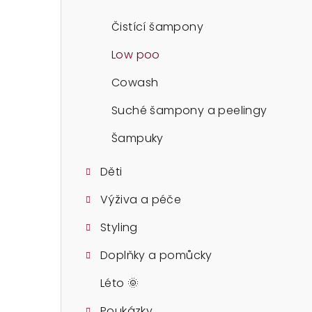
t
r
Čistící šampony
a
Low poo
n
Cowash
n
Suché šampony a peelingy
í
Šampuky
p
Děti
a
Výživa a péče
n
Styling
e
Doplňky a pomůcky
l
Léto 🌞
Poukázky