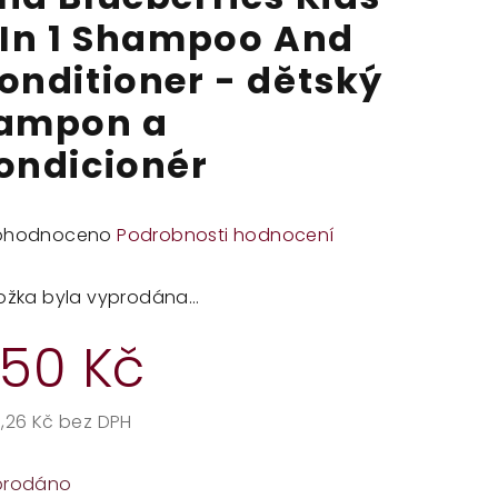
 In 1 Shampoo And
onditioner - dětský
ampon a
ondicionér
měrné
ohodnoceno
Podrobnosti hodnocení
dnocení
duktu
ožka byla vyprodána…
50 Kč
zdiček.
,26 Kč bez DPH
rná
a:
prodáno