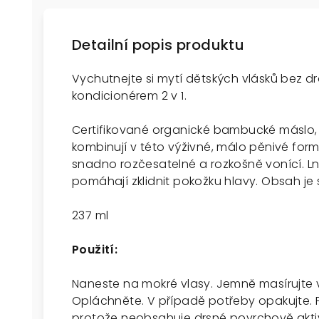
Detailní popis produktu
Vychutnejte si mytí dětských vlásků bez
kondicionérem 2 v 1.
Certifikované organické bambucké máslo,
kombinují v této výživné, málo pěnivé form
snadno rozčesatelné a rozkošně vonící. 
pomáhají zklidnit pokožku hlavy. Obsah je 
237 ml
Použití:
Naneste na mokré vlasy. Jemně masírujte v
Opláchněte. V případě potřeby opakujte. 
protože neobsahuje drsné povrchově aktivn