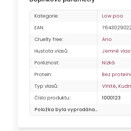
Kategorie
:
Low poo
EAN
:
7643029022
Cruelty free
:
Ano
Hustota vlasů
:
Jemné vlas
Poréznost
:
Nízká
Protein
:
Bez protein
Typ vlasů
:
Vlnité
,
Kudr
Číslo produktu:
:
1000123
Položka byla vyprodána…