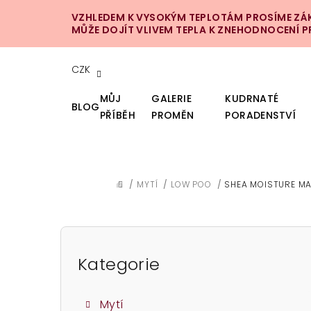
Přejít
VZHLEDEM K VYSOKÝM TEPLOTÁM PROSÍME ZÁKA
na
MŮŽE DOJÍT VLIVEM TEPLA K ZNEHODNOCENÍ 
obsah
CZK
MŮJ
GALERIE
KUDRNATÉ
BLOG
PŘÍBĚH
PROMĚN
PORADENSTVÍ
/
MYTÍ
/
LOW POO
/
SHEA MOISTURE MA
DOMŮ
P
o
Kategorie
Přeskočit
kategorie
s
Mytí