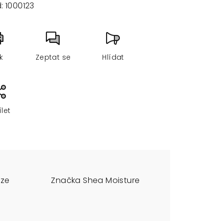
:
1000123
sk
Zeptat se
Hlídat
ílet
uze
Značka
Shea Moisture