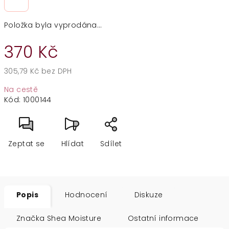
Položka byla vyprodána…
370 Kč
305,79 Kč bez DPH
Měrná
Na cestě
cena:
Kód:
1000144
Zeptat se
Hlídat
Sdílet
Popis
Hodnocení
Diskuze
Značka
Shea Moisture
Ostatní informace