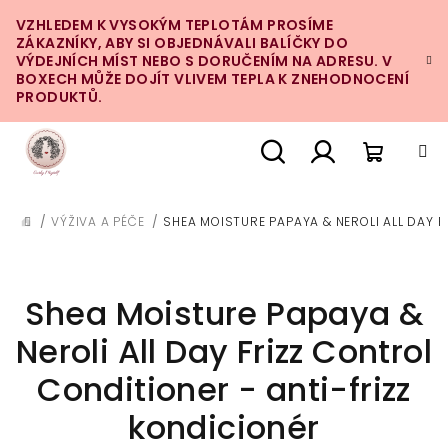
Přejít
VZHLEDEM K VYSOKÝM TEPLOTÁM PROSÍME
na
ZÁKAZNÍKY, ABY SI OBJEDNÁVALI BALÍČKY DO
obsah
VÝDEJNÍCH MÍST NEBO S DORUČENÍM NA ADRESU. V
BOXECH MŮŽE DOJÍT VLIVEM TEPLA K ZNEHODNOCENÍ
PRODUKTŮ.
Nákupn
Hledat
Přihlášení
/
VÝŽIVA A PÉČE
/
SHEA MOISTURE PAPAYA & NEROLI ALL DAY F
DOMŮ
košík
Shea Moisture Papaya &
Neroli All Day Frizz Control
Conditioner - anti-frizz
kondicionér