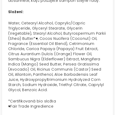
dosáhnete, když použijete šampon stejné řady.
Složení:
Water, Cetearyl Alcohol, Caprylic/Capric
Triglyceride, Glyceryl Stearate, Glycerin
(Vegetable), Stearyl Alcohol, Butyrospermum Parkii
(Shea) Butter*♥, Cocos Nucifera (Coconut) Oil,
Fragrance (Essential Oil Blend), Cetrimonium
Chloride, Carica Papaya (Papaya) Fruit Extract,
Citrus Aurantium Dulcis (Orange) Flower Oil,
Sambucus Nigra (Elderflower) Extract, Mangifera
Indica (Mango) Seed Butter, Persea Gratissima
(Avocado) Oil, Ricinus Communis (Castor) Seed
Oil, Allantoin, Panthenol, Aloe Barbadensis Leaf
Juice, Hydroxypropyltrimonium Hydrolyzed Corn
Starch, Sodium Hydroxide, Triethyl Citrate, Caprylyl
Glycol, Benzoic Acid.
*
Certifikovaná bio složka
♥Fair Trade Ingredience