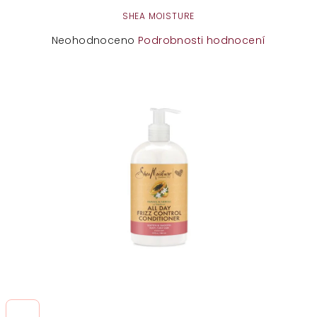
SHEA MOISTURE
Průměrné
Neohodnoceno
Podrobnosti hodnocení
hodnocení
produktu
je
0,0
z
5
hvězdiček.