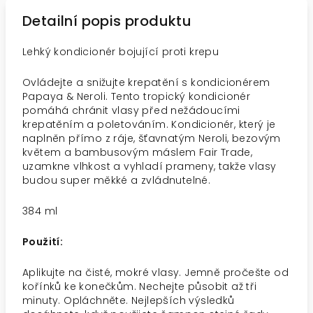
Detailní popis produktu
Lehký kondicionér bojující proti krepu
Ovládejte a snižujte krepatění s kondicionérem
Papaya & Neroli. Tento tropický kondicionér
pomáhá chránit vlasy před nežádoucími
krepatěním a poletováním. Kondicionér, který je
naplněn přímo z ráje, šťavnatým Neroli, bezovým
květem a bambusovým máslem Fair Trade,
uzamkne vlhkost a vyhladí prameny, takže vlasy
budou super měkké a zvládnutelné.
384 ml
Použití:
Aplikujte na čisté, mokré vlasy. Jemně pročešte od
kořínků ke konečkům. Nechejte působit až tři
minuty. Opláchněte. Nejlepších výsledků