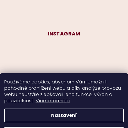
INSTAGRAM
Používáme cookies, abychom Vám umožnili
pohodlné prohlížení webu a díky analýze provozu
Sledovat na Instagramu
webu neustále zlepšovali jeho funkce, výkon a
použitelnost.
Více informací
Nastavení
Copyright 2026
CurlyMyself
. Všechna práva