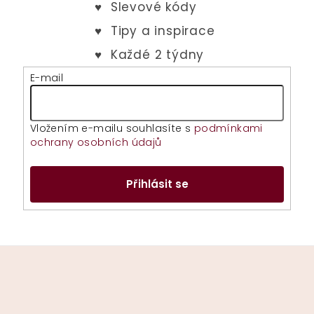
E-mail
Vložením e-mailu souhlasíte s
podmínkami
ochrany osobních údajů
Přihlásit se
Z
á