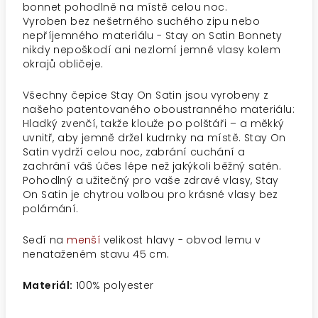
bonnet pohodlně na místě celou noc.
Vyroben bez nešetrného suchého zipu nebo
nepříjemného materiálu - Stay on Satin Bonnety
nikdy nepoškodí ani nezlomí jemné vlasy kolem
okrajů obličeje.
Všechny čepice Stay On Satin jsou vyrobeny z
našeho patentovaného oboustranného materiálu:
Hladký zvenčí, takže klouže po polštáři – a měkký
uvnitř, aby jemně držel kudrnky na místě. Stay On
Satin vydrží celou noc, zabrání cuchání a
zachrání váš účes lépe než jakýkoli běžný satén.
Pohodlný a užitečný pro vaše zdravé vlasy, Stay
On Satin je chytrou volbou pro krásné vlasy bez
polámání.
Sedí na
menší
velikost hlavy - obvod lemu v
nenataženém stavu 45 cm.
Materiál:
100% polyester