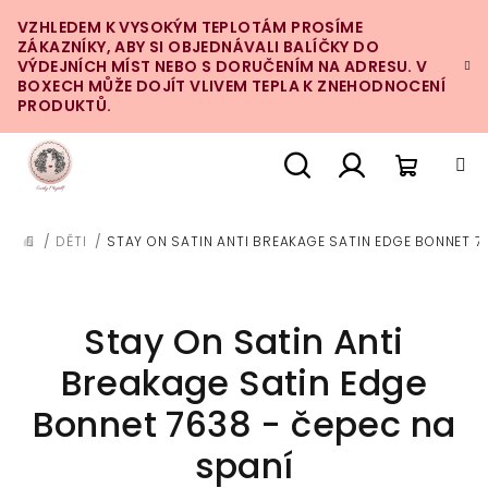
Přejít
VZHLEDEM K VYSOKÝM TEPLOTÁM PROSÍME
na
ZÁKAZNÍKY, ABY SI OBJEDNÁVALI BALÍČKY DO
obsah
VÝDEJNÍCH MÍST NEBO S DORUČENÍM NA ADRESU. V
BOXECH MŮŽE DOJÍT VLIVEM TEPLA K ZNEHODNOCENÍ
PRODUKTŮ.
Nákupn
Hledat
Přihlášení
/
DĚTI
/
STAY ON SATIN ANTI BREAKAGE SATIN EDGE BONNET 7
DOMŮ
košík
Stay On Satin Anti
Breakage Satin Edge
Bonnet 7638 - čepec na
spaní