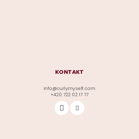
p
a
t
í
KONTAKT
info
@
curlymyself.com
+420 722 02 17 77