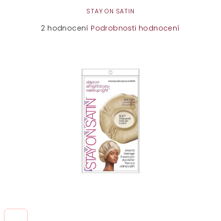
STAY ON SATIN
Průměrné
2 hodnocení
Podrobnosti hodnocení
hodnocení
produktu
je
1,5
z
5
hvězdiček.