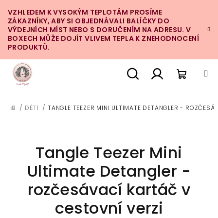
Přejít
VZHLEDEM K VYSOKÝM TEPLOTÁM PROSÍME
na
ZÁKAZNÍKY, ABY SI OBJEDNÁVALI BALÍČKY DO
obsah
VÝDEJNÍCH MÍST NEBO S DORUČENÍM NA ADRESU. V
BOXECH MŮŽE DOJÍT VLIVEM TEPLA K ZNEHODNOCENÍ
PRODUKTŮ.
Nákupn
Hledat
Přihlášení
/
DĚTI
/
TANGLE TEEZER MINI ULTIMATE DETANGLER - ROZČESÁ
DOMŮ
košík
Tangle Teezer Mini
Ultimate Detangler -
rozčesávací kartáč v
cestovní verzi