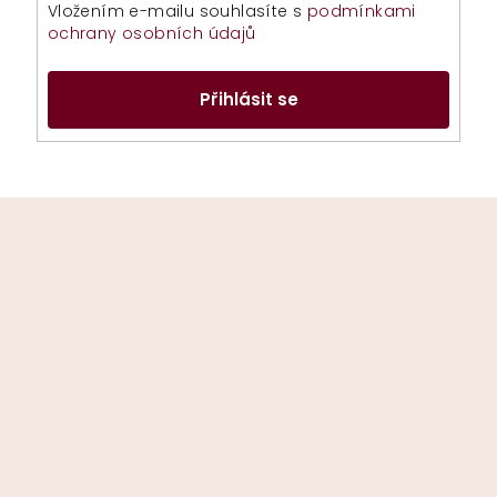
Vložením e-mailu souhlasíte s
podmínkami
ochrany osobních údajů
Přihlásit se
Z
á
p
a
t
í