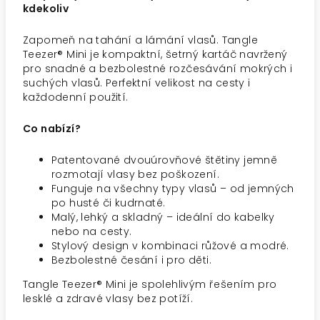
kdekoliv
Zapomeň na tahání a lámání vlasů. Tangle
Teezer® Mini je kompaktní, šetrný kartáč navržený
pro snadné a bezbolestné rozčesávání mokrých i
suchých vlasů. Perfektní velikost na cesty i
každodenní použití.
Co nabízí?
Patentované dvouúrovňové štětiny jemně
rozmotají vlasy bez poškození.
Funguje na všechny typy vlasů – od jemných
po husté či kudrnaté.
Malý, lehký a skladný – ideální do kabelky
nebo na cesty.
Stylový design v kombinaci růžové a modré.
Bezbolestné česání i pro děti.
Tangle Teezer® Mini je spolehlivým řešením pro
lesklé a zdravé vlasy bez potíží.