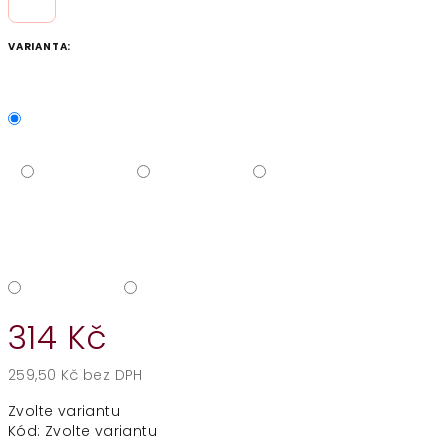
VARIANTA:
314 Kč
259,50 Kč bez DPH
Měrná
Zvolte variantu
cena:
Kód:
Zvolte variantu