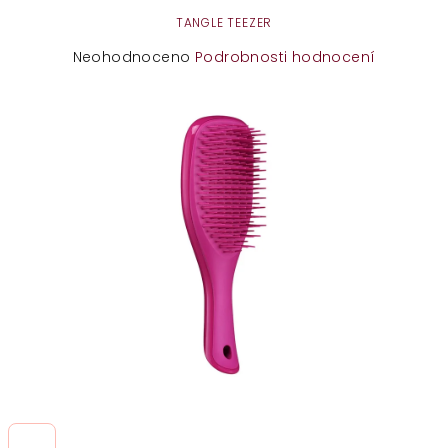
TANGLE TEEZER
Průměrné
Neohodnoceno
Podrobnosti hodnocení
hodnocení
produktu
je
0,0
z
5
hvězdiček.