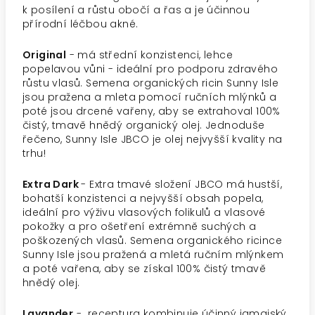
k posílení a růstu obočí a řas a je účinnou
přírodní léčbou akné.
Original
- má střední konzistenci, lehce
popelavou vůni - ideální pro podporu zdravého
růstu vlasů. Semena organických ricin Sunny Isle
jsou pražena a mleta pomocí ručních mlýnků a
poté jsou drcené vařeny, aby se extrahoval 100%
čistý, tmavě hnědý organický olej. Jednoduše
řečeno, Sunny Isle JBCO je olej nejvyšší kvality na
trhu!
Extra Dark
- Extra tmavé složení JBCO má hustší,
bohatší konzistenci a nejvyšší obsah popela,
ideální pro výživu vlasových folikulů a vlasové
pokožky a pro ošetření extrémně suchých a
poškozených vlasů. Semena organického ricince
Sunny Isle jsou pražená a mletá ručním mlýnkem
a poté vařena, aby se získal 100% čistý tmavě
hnědý olej.
Lavander
- receptura kombinuje účinný jamajský