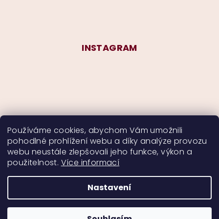
INSTAGRAM
Používáme cookies, abychom Vám umožnili
pohodlné prohlížení webu a díky analýze provozu
Sledovat na Instagramu
webu neustále zlepšovali jeho funkce, výkon a
použitelnost.
Více informací
Nastavení
Copyright 2026
CurlyMyself
. Všechna práva
vyhrazena.
Souhlasím