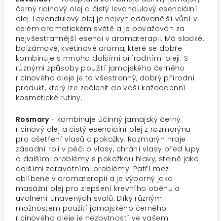
černý ricinový olej a čistý levandulový esenciální
olej. Levandulový olej je nejvyhledávanější vůní v
celém aromatickém světě a je považován za
nejvšestrannější esenci v aromaterapii. Má sladké,
balzámové, květinové aroma, které se dobře
kombinuje s mnoha dalšími přírodními oleji. S
různými způsoby použití jamajského černého
ricinového oleje je to všestranný, dobrý přírodní
produkt, který lze začlenit do vaší každodenní
kosmetické rutiny.
Rosmary
- kombinuje účinný jamajský černý
ricinový olej a čistý esenciální olej z rozmarýnu
pro ošetření vlasů a pokožky. Rozmarýn hraje
zásadní roli v péči o vlasy, chrání vlasy před lupy
a dalšími problémy s pokožkou hlavy, stejně jako
dalšími zdravotními problémy. Patří mezi
oblíbené v aromaterapii a je výborný jako
masážní olej pro zlepšení krevního oběhu a
uvolnění unavených svalů. Díky různým
možnostem použití jamajského černého
ricinového oleje je nezbytností ve vašem