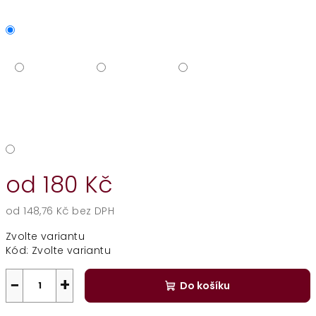
od
180 Kč
od
148,76 Kč
bez DPH
Měrná
Zvolte variantu
cena:
Kód:
Zvolte variantu
−
+
Do košíku