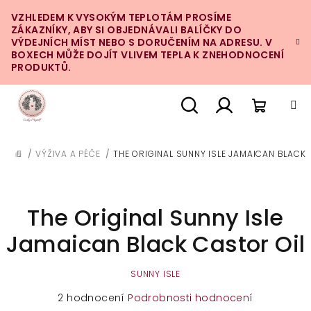
Přejít
VZHLEDEM K VYSOKÝM TEPLOTÁM PROSÍME
na
ZÁKAZNÍKY, ABY SI OBJEDNÁVALI BALÍČKY DO
obsah
VÝDEJNÍCH MÍST NEBO S DORUČENÍM NA ADRESU. V
BOXECH MŮŽE DOJÍT VLIVEM TEPLA K ZNEHODNOCENÍ
PRODUKTŮ.
Nákupn
Hledat
Přihlášení
/
VÝŽIVA A PÉČE
/
THE ORIGINAL SUNNY ISLE JAMAICAN BLACK
DOMŮ
košík
The Original Sunny Isle
Jamaican Black Castor Oil
SUNNY ISLE
Průměrné
2 hodnocení
Podrobnosti hodnocení