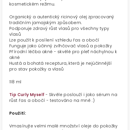
kosmetickém režimu.
Organický a autentický ricinový olej zpracovaný
tradičním jamajským způsobem.
Podporuje zdravý růst vlasů pro všechny typy
vlasů
Lze použít k posílení vzhledu řas a obočí
Funguje jako účinný zvlhčovač vlasů a pokožky
Přírodní léčba akné - skvělé pro pleť náchylnou k
akné
Hustá a bohatá receptura, která je nejúčinnější
pro stav pokožky a vlasů
118 ml
Tip Curly Myself
- Skvěle poslouží i jako sérum na
růst řas a obočí - testováno na mně :)
Použití:
Vmasírujte velmi malé množství oleje do pokožky