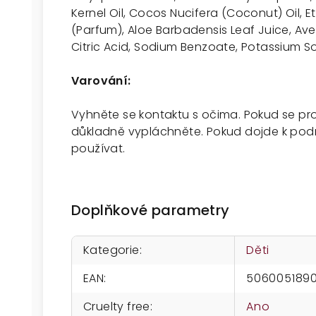
Kernel Oil, Cocos Nucifera (Coconut) Oil, E
(Parfum), Aloe Barbadensis Leaf Juice, Ave
Citric Acid, Sodium Benzoate, Potassium S
Varování:
Vyhněte se kontaktu s očima. Pokud se pr
důkladně vypláchněte. Pokud dojde k podr
používat.
Doplňkové parametry
Kategorie
:
Děti
EAN
:
506005189
Cruelty free
:
Ano