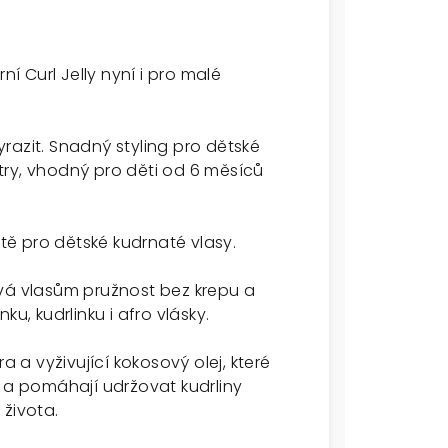
ní Curl Jelly nyní i pro malé
razit. Snadný styling pro dětské
iatry, vhodný pro děti od 6 měsíců
ntě pro dětské kudrnaté vlasy.
vá vlasům pružnost bez krepu a
u, kudrlinku i afro vlásky.
a a vyživující kokosový olej, které
 a pomáhají udržovat kudrliny
života.