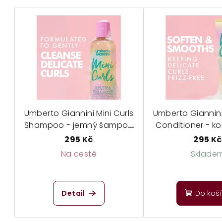
Umberto Giannini Mini Curls
Umberto Giannini 
Shampoo - jemný šampon
Conditioner - k
pro děti
pro dět
295 Kč
295 Kč
Na cestě
Sklade
Detail
Do koš