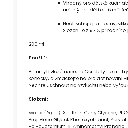
Vhodný pro dětské kudrnaté
určený pro děti od 6 měsíců
Neobsahuje parabeny, silikon
Složení je z 97 % přírodníh
200 ml
Použití:
Po umytí vlasů naneste Curl Jelly do mokrý
konečky, a vmačkejte ho pro definování vl
Nechte uschnout na vzduchu nebo vyfouke
Složení:
Water (Aqua), Xanthan Gum, Glycerin, PEG
Propylene Glycol, Phenoxyethanol, Acryla
Polyquaternium-11, Aminomethyl Propanol, 