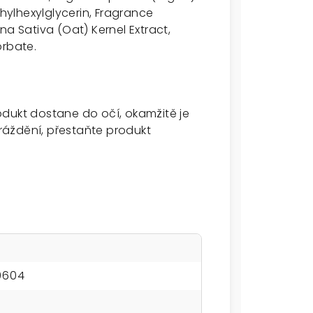
thylhexylglycerin, Fragrance
na Sativa (Oat) Kernel Extract,
orbate.
odukt dostane do očí, okamžitě je
áždění, přestaňte produkt
0604