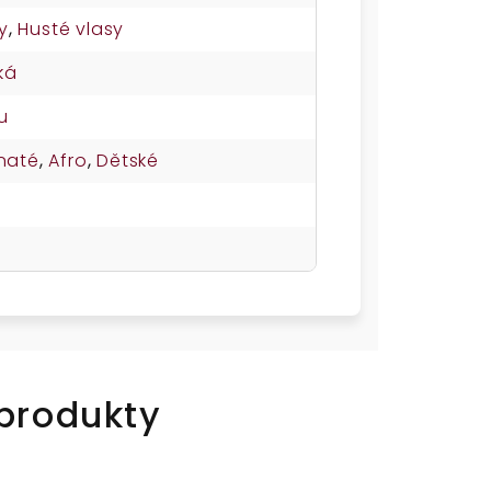
y
,
Husté vlasy
ká
u
naté
,
Afro
,
Dětské
 produkty