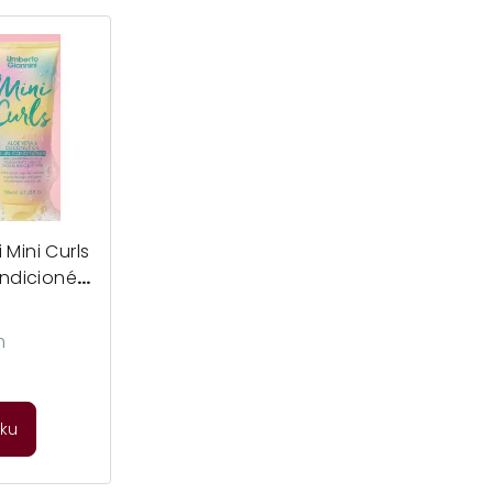
Mini Curls
ondicionér
i
m
íku