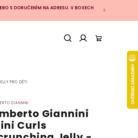
NEBO S DORUČENÍM NA ADRESU. V BOXECH
Hledat
Přihlášení
Nákupní
košík
ELLY PRO DĚTI
ERTO GIANNINI
mberto Giannini
ini Curls
crunching Jelly -