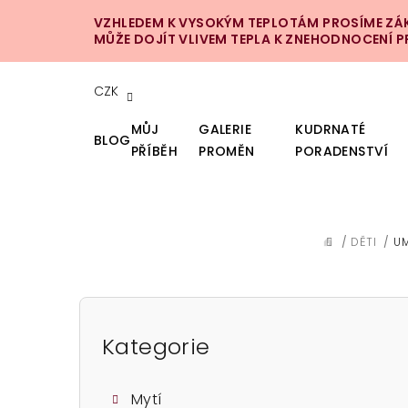
Přejít
VZHLEDEM K VYSOKÝM TEPLOTÁM PROSÍME ZÁKA
na
MŮŽE DOJÍT VLIVEM TEPLA K ZNEHODNOCENÍ 
obsah
CZK
MŮJ
GALERIE
KUDRNATÉ
BLOG
PŘÍBĚH
PROMĚN
PORADENSTVÍ
/
DĚTI
/
UM
DOMŮ
P
o
Kategorie
Přeskočit
kategorie
s
Mytí