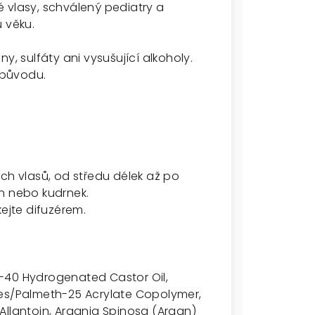
 vlasy, schválený pediatry a
 věku.
y, sulfáty ani vysušující alkoholy.
o původu.
ch vlasů, od středu délek až po
n nebo kudrnek.
jte difuzérem.
-40 Hydrogenated Castor Oil,
tes/Palmeth-25 Acrylate Copolymer,
Allantoin, Argania Spinosa (Argan)