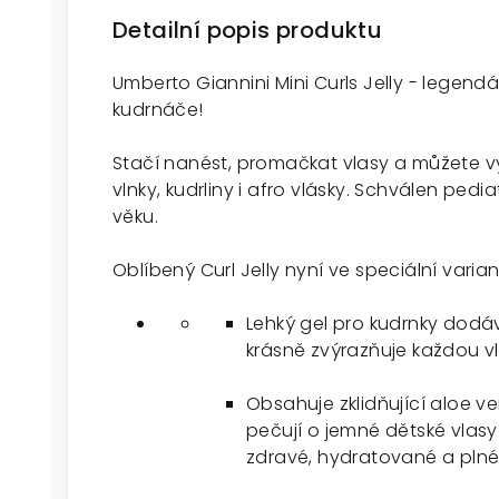
Detailní popis produktu
Umberto Giannini Mini Curls Jelly - legendár
kudrnáče!
Stačí nanést, promačkat vlasy a můžete vy
vlnky, kudrliny i afro vlásky. Schválen ped
věku.
Oblíbený Curl Jelly nyní ve speciální varia
Lehký gel pro kudrnky dodá
krásně zvýrazňuje každou vlnk
Obsahuje zklidňující aloe ver
pečují o jemné dětské vlasy
zdravé, hydratované a plné 