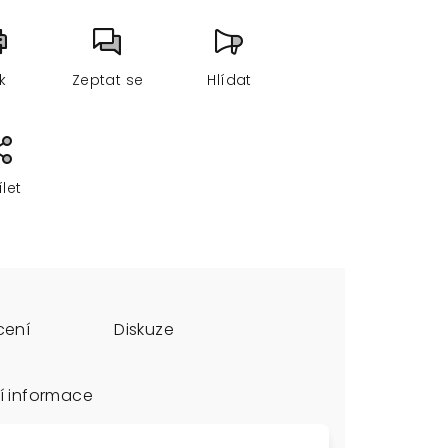
sk
Zeptat se
Hlídat
ílet
cení
Diskuze
í informace