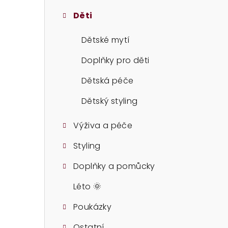
t
Děti
r
a
Dětské mytí
n
Doplňky pro děti
n
Dětská péče
í
Dětský styling
p
Výživa a péče
a
Styling
n
Doplňky a pomůcky
e
Léto 🌞
l
Poukázky
Ostatní