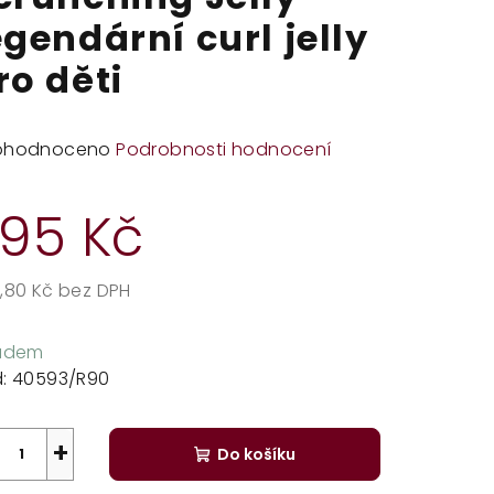
egendární curl jelly
ro děti
měrné
ohodnoceno
Podrobnosti hodnocení
dnocení
duktu
95 Kč
,80 Kč bez DPH
rná
zdiček.
a:
ladem
:
40593/R90
+
Do košíku