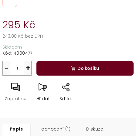
295 Kč
243,80 Kč bez DPH
Měrná
Skladem
cena:
Kód:
4000477
−
+
Do košíku
Zeptat se
Hlídat
Sdílet
Popis
Hodnocení (1)
Diskuze