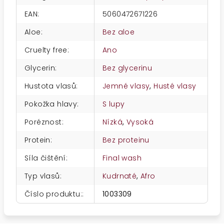
EAN
:
5060472671226
Aloe
:
Bez aloe
Cruelty free
:
Ano
Glycerin
:
Bez glycerinu
Hustota vlasů
:
Jemné vlasy
,
Husté vlasy
Pokožka hlavy
:
S lupy
Poréznost
:
Nízká
,
Vysoká
Protein
:
Bez proteinu
Síla čištění
:
Final wash
Typ vlasů
:
Kudrnaté
,
Afro
Číslo produktu:
:
1003309