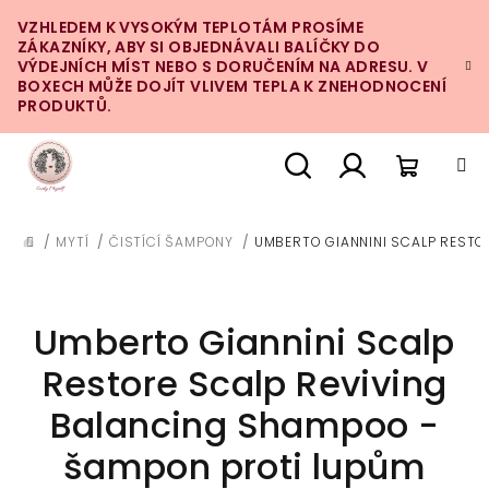
Přejít
VZHLEDEM K VYSOKÝM TEPLOTÁM PROSÍME
na
ZÁKAZNÍKY, ABY SI OBJEDNÁVALI BALÍČKY DO
obsah
VÝDEJNÍCH MÍST NEBO S DORUČENÍM NA ADRESU. V
BOXECH MŮŽE DOJÍT VLIVEM TEPLA K ZNEHODNOCENÍ
PRODUKTŮ.
Nákupn
Hledat
Přihlášení
/
MYTÍ
/
ČISTÍCÍ ŠAMPONY
/
UMBERTO GIANNINI SCALP RESTO
DOMŮ
košík
Umberto Giannini Scalp
Restore Scalp Reviving
Balancing Shampoo -
šampon proti lupům