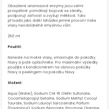
Obsažené ananasové enzymy jsou velmi
prospěšné: pomáhají bojovat se záněty,
podporují zářivost a zvyšují měkkost. Tato
přísada jako další lahůdka jemně provoní Vaše
vlasy neodolatelně smyslnou vůní.
250 ml
Použití:
Naneste na mokré vlasy, vmasírujte do pokožky
hlavy a poté opláchněte. Pro maximální výsledky
použijte s kondicionérem na obnovu pokožky
hlavy a peelingem na pokožku hlavy.
Složení:
A
qua (Water), Sodium C14-16 Olefin Sulfonate,
Cocamidopropyl betaine, Sodium Methyl Cocoyl
Taurate, Sodium Lauroyl Sarcosinate, Parfum
(Fragrance), Sodium Benzoate, Piroctone Olamine,