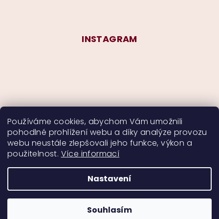
INSTAGRAM
Používáme cookies, abychom Vám umožnili
pohodlné prohlížení webu a díky analýze provozu
Sledovat na Instagramu
webu neustále zlepšovali jeho funkce, výkon a
použitelnost.
Více informací
Nastavení
Copyright 2026
CurlyMyself
. Všechna práva
vyhrazena.
Souhlasím