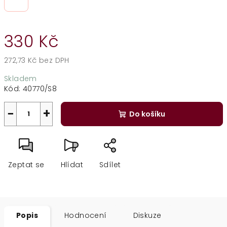
330 Kč
272,73 Kč bez DPH
Měrná
Skladem
cena:
Kód:
40770/S8
−
+
Do košíku
Zeptat se
Hlídat
Sdílet
Popis
Hodnocení
Diskuze