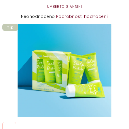
UMBERTO GIANNINI
Průměrné
Neohodnoceno
Podrobnosti hodnocení
hodnocení
Tip
produktu
je
0,0
z
5
hvězdiček.