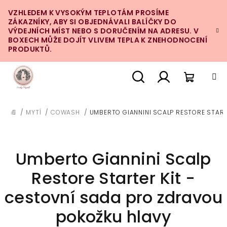
Přejít
VZHLEDEM K VYSOKÝM TEPLOTÁM PROSÍME
na
ZÁKAZNÍKY, ABY SI OBJEDNÁVALI BALÍČKY DO
obsah
VÝDEJNÍCH MÍST NEBO S DORUČENÍM NA ADRESU. V
BOXECH MŮŽE DOJÍT VLIVEM TEPLA K ZNEHODNOCENÍ
PRODUKTŮ.
Nákupn
Hledat
Přihlášení
/
MYTÍ
/
COWASH
/
UMBERTO GIANNINI SCALP RESTORE STAR
DOMŮ
košík
Umberto Giannini Scalp
Restore Starter Kit -
cestovní sada pro zdravou
pokožku hlavy