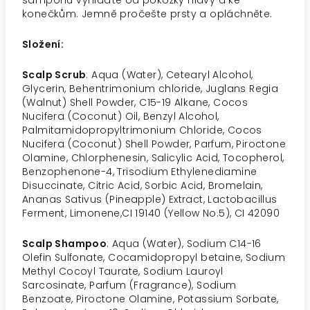
šamponu vyhlaďte od pokožky hlavy a ke
konečkům. Jemně pročešte prsty a opláchněte.
Složení:
Scalp Scrub
: Aqua (Water), Cetearyl Alcohol,
Glycerin, Behentrimonium chloride, Juglans Regia
(Walnut) Shell Powder, C15-19 Alkane, Cocos
Nucifera (Coconut) Oil, Benzyl Alcohol,
Palmitamidopropyltrimonium Chloride, Cocos
Nucifera (Coconut) Shell Powder, Parfum, Piroctone
Olamine, Chlorphenesin, Salicylic Acid, Tocopherol,
Benzophenone-4, Trisodium Ethylenediamine
Disuccinate, Citric Acid, Sorbic Acid, Bromelain,
Ananas Sativus (Pineapple) Extract, Lactobacillus
Ferment, Limonene,CI 19140 (Yellow No.5), CI 42090
Scalp Shampoo
: Aqua (Water), Sodium C14-16
Olefin Sulfonate, Cocamidopropyl betaine, Sodium
Methyl Cocoyl Taurate, Sodium Lauroyl
Sarcosinate, Parfum (Fragrance), Sodium
Benzoate, Piroctone Olamine, Potassium Sorbate,