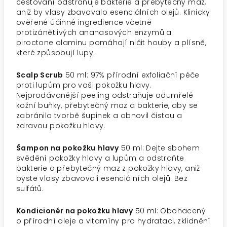
cestování odstraňuje bakterie a přebytečný maz,
aniž by vlasy zbavovalo esenciálních olejů. Klinicky
ověřené účinné ingredience včetně
protizánětlivých ananasových enzymů a
piroctone olaminu pomáhají ničit houby a plísně,
které způsobují lupy.
Scalp Scrub
50 ml: 97% přírodní exfoliační péče
proti lupům pro vaši pokožku hlavy.
Nejprodávanější peeling odstraňuje odumřelé
kožní buňky, přebytečný maz a bakterie, aby se
zabránilo tvorbě šupinek a obnovil čistou a
zdravou pokožku hlavy.
Šampon na pokožku
hlavy
50 ml: Dejte sbohem
svědění pokožky hlavy a lupům a odstraňte
bakterie a přebytečný maz z pokožky hlavy, aniž
byste vlasy zbavovali esenciálních olejů. Bez
sulfátů.
Kondicionér na pokožku hlavy
50 ml: Obohacený
o přírodní oleje a vitamíny pro hydrataci, zklidnění