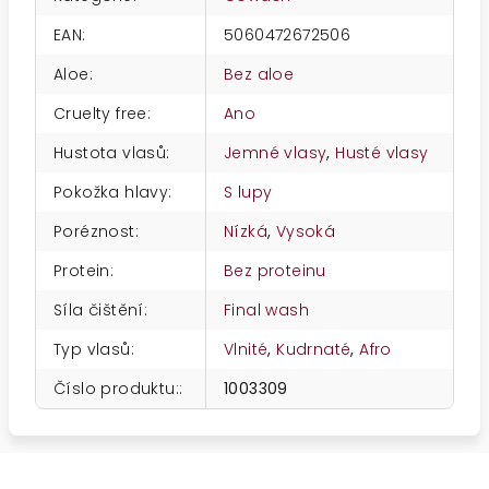
EAN
:
5060472672506
Aloe
:
Bez aloe
Cruelty free
:
Ano
Hustota vlasů
:
Jemné vlasy
,
Husté vlasy
Pokožka hlavy
:
S lupy
Poréznost
:
Nízká
,
Vysoká
Protein
:
Bez proteinu
Síla čištění
:
Final wash
Typ vlasů
:
Vlnité
,
Kudrnaté
,
Afro
Číslo produktu:
:
1003309