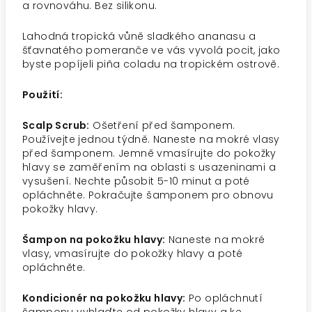
a rovnováhu. Bez silikonu.
Lahodná tropická vůně sladkého ananasu a
šťavnatého pomeranče ve vás vyvolá pocit, jako
byste popíjeli piña coladu na tropickém ostrově.
Použití:
Scalp Scrub:
Ošetření před šamponem.
Používejte jednou týdně. Naneste na mokré vlasy
před šamponem. Jemně vmasírujte do pokožky
hlavy se zaměřením na oblasti s usazeninami a
vysušení. Nechte působit 5-10 minut a poté
opláchněte. Pokračujte šamponem pro obnovu
pokožky hlavy.
Šampon na pokožku hlavy:
Naneste na mokré
vlasy, vmasírujte do pokožky hlavy a poté
opláchněte.
Kondicionér na pokožku hlavy:
Po opláchnutí