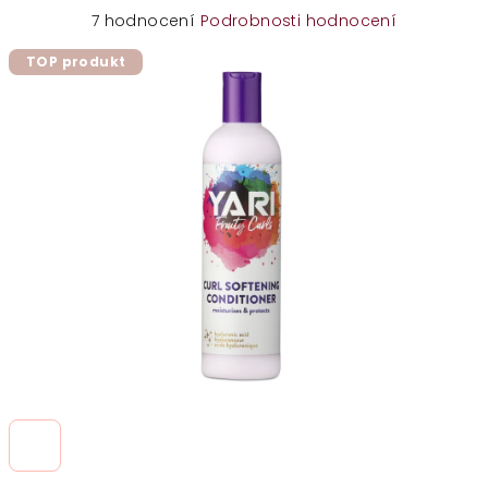
Průměrné
7 hodnocení
Podrobnosti hodnocení
hodnocení
TOP produkt
produktu
je
5,0
z
5
hvězdiček.