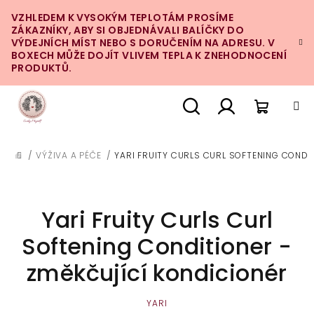
Přejít
VZHLEDEM K VYSOKÝM TEPLOTÁM PROSÍME
na
ZÁKAZNÍKY, ABY SI OBJEDNÁVALI BALÍČKY DO
obsah
VÝDEJNÍCH MÍST NEBO S DORUČENÍM NA ADRESU. V
BOXECH MŮŽE DOJÍT VLIVEM TEPLA K ZNEHODNOCENÍ
PRODUKTŮ.
Nákupn
Hledat
Přihlášení
/
VÝŽIVA A PÉČE
/
YARI FRUITY CURLS CURL SOFTENING CONDI
DOMŮ
košík
Yari Fruity Curls Curl
Softening Conditioner -
změkčující kondicionér
YARI