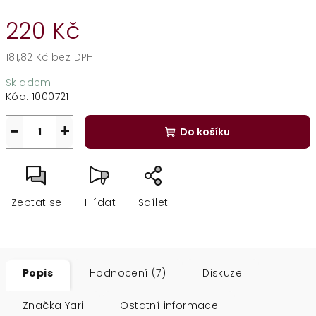
220 Kč
181,82 Kč bez DPH
Měrná
Skladem
cena:
Kód:
1000721
−
+
Do košíku
Zeptat se
Hlídat
Sdílet
Popis
Hodnocení (7)
Diskuze
Značka
Yari
Ostatní informace