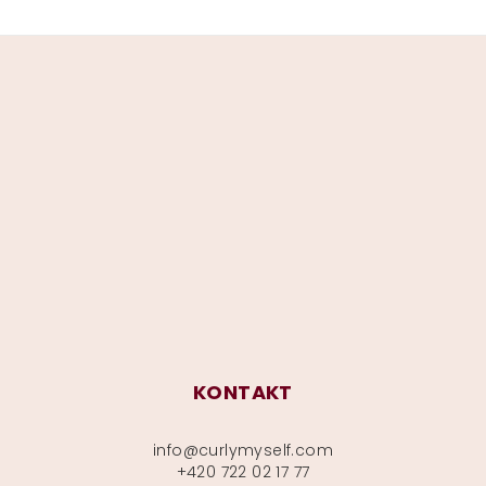
Z
á
p
a
t
í
KONTAKT
info
@
curlymyself.com
+420 722 02 17 77