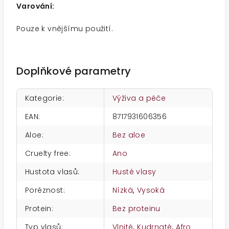
Varování:
Pouze k vnějšímu použití.
Doplňkové parametry
Kategorie
:
Výživa a péče
EAN
:
8717931606356
Aloe
:
Bez aloe
Cruelty free
:
Ano
Hustota vlasů
:
Husté vlasy
Poréznost
:
Nízká
,
Vysoká
Protein
:
Bez proteinu
Typ vlasů
:
Vlnité
,
Kudrnaté
,
Afro