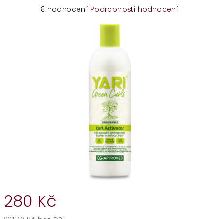
Průměrné
8 hodnocení
Podrobnosti hodnocení
hodnocení
produktu
je
5,0
z
5
hvězdiček.
280 Kč