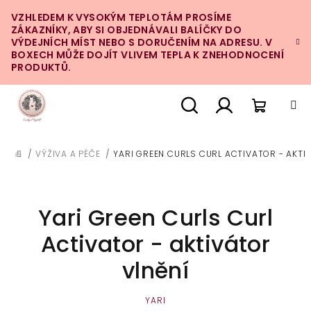
Přejít
VZHLEDEM K VYSOKÝM TEPLOTÁM PROSÍME
na
ZÁKAZNÍKY, ABY SI OBJEDNÁVALI BALÍČKY DO
obsah
VÝDEJNÍCH MÍST NEBO S DORUČENÍM NA ADRESU. V
BOXECH MŮŽE DOJÍT VLIVEM TEPLA K ZNEHODNOCENÍ
PRODUKTŮ.
Nákupn
Hledat
Přihlášení
/
VÝŽIVA A PÉČE
/
YARI GREEN CURLS CURL ACTIVATOR - AKTI
DOMŮ
košík
Yari Green Curls Curl
Activator - aktivátor
vlnění
YARI