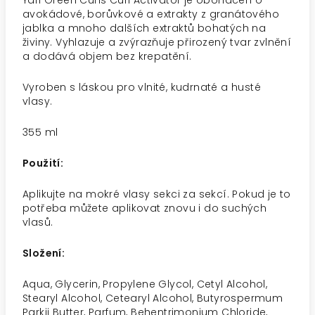
Yari Green Curls Curl Activator je obohacen o
avokádové, borůvkové a extrakty z granátového
jablka a mnoho dalších extraktů bohatých na
živiny. Vyhlazuje a zvýrazňuje přirozený tvar zvlnění
a dodává objem bez krepatění.
Vyroben s láskou pro vlnité, kudrnaté a husté
vlasy.
355 ml
Použití:
Aplikujte na mokré vlasy sekci za sekcí. Pokud je to
potřeba můžete aplikovat znovu i do suchých
vlasů.
Složení:
Aqua, Glycerin, Propylene Glycol, Cetyl Alcohol,
Stearyl Alcohol, Cetearyl Alcohol, Butyrospermum
Parkii Butter, Parfum, Behentrimonium Chloride,