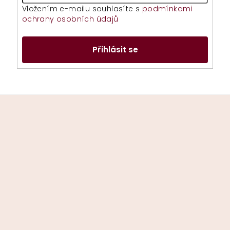
Vložením e-mailu souhlasíte s
podmínkami
ochrany osobních údajů
Přihlásit se
Z
á
p
a
t
í