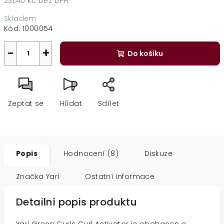
231,40 Kč bez DPH
Měrná
Skladem
cena:
Kód:
1000054
−
+
Do košíku
Zeptat se
Hlídat
Sdílet
Popis
Hodnocení (8)
Diskuze
Značka
Yari
Ostatní informace
Detailní popis produktu