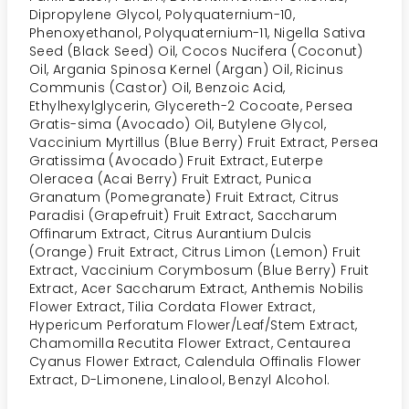
Dipropylene Glycol, Polyquaternium-10,
Phenoxyethanol, Polyquaternium-11, Nigella Sativa
Seed (Black Seed) Oil, Cocos Nucifera (Coconut)
Oil, Argania Spinosa Kernel (Argan) Oil, Ricinus
Communis (Castor) Oil, Benzoic Acid,
Ethylhexylglycerin, Glycereth-2 Cocoate, Persea
Gratis-sima (Avocado) Oil, Butylene Glycol,
Vaccinium Myrtillus (Blue Berry) Fruit Extract, Persea
Gratissima (Avocado) Fruit Extract, Euterpe
Oleracea (Acai Berry) Fruit Extract, Punica
Granatum (Pomegranate) Fruit Extract, Citrus
Paradisi (Grapefruit) Fruit Extract, Saccharum
Offinarum Extract, Citrus Aurantium Dulcis
(Orange) Fruit Extract, Citrus Limon (Lemon) Fruit
Extract, Vaccinium Corymbosum (Blue Berry) Fruit
Extract, Acer Saccharum Extract, Anthemis Nobilis
Flower Extract, Tilia Cordata Flower Extract,
Hypericum Perforatum Flower/Leaf/Stem Extract,
Chamomilla Recutita Flower Extract, Centaurea
Cyanus Flower Extract, Calendula Offinalis Flower
Extract, D-Limonene, Linalool, Benzyl Alcohol.