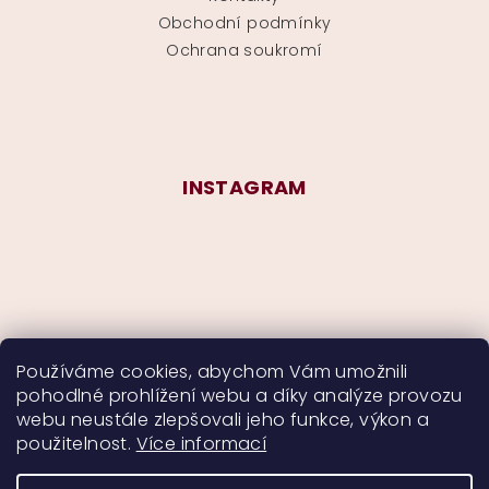
Obchodní podmínky
Ochrana soukromí
INSTAGRAM
Používáme cookies, abychom Vám umožnili
pohodlné prohlížení webu a díky analýze provozu
Sledovat na Instagramu
webu neustále zlepšovali jeho funkce, výkon a
použitelnost.
Více informací