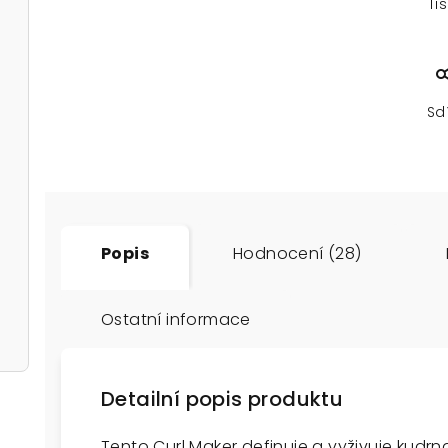
Ti
Sd
Popis
Hodnocení (28)
Ostatní informace
Detailní popis produktu
Tento Curl Maker definuje a vyživuje kudrn