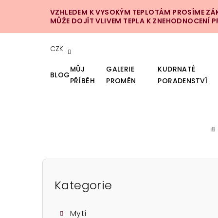
Přejít
VZHLEDEM K VYSOKÝM TEPLOTÁM PROSÍME ZÁKA
na
MŮŽE DOJÍT VLIVEM TEPLA K ZNEHODNOCENÍ 
obsah
CZK
MŮJ
GALERIE
KUDRNATÉ
BLOG
PŘÍBĚH
PROMĚN
PORADENSTVÍ
D
P
o
Kategorie
Přeskočit
kategorie
s
Mytí