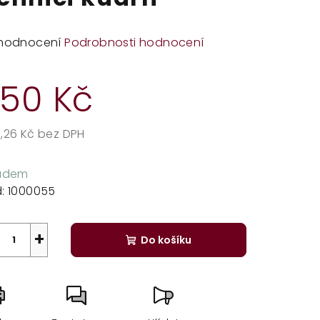
měrné
hodnocení
Podrobnosti hodnocení
dnocení
duktu
50 Kč
,26 Kč bez DPH
rná
zdiček.
a:
ladem
:
1000055
+
Do košíku