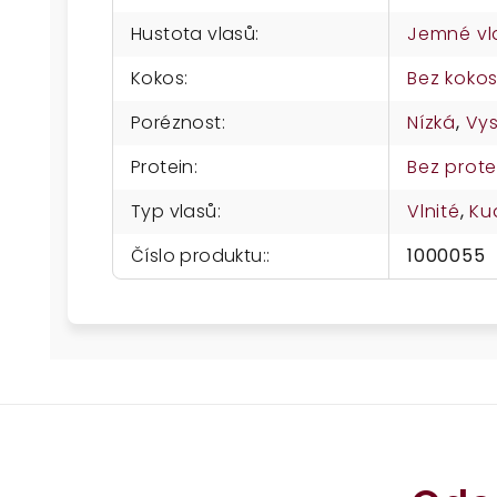
Hustota vlasů
:
Jemné vl
Kokos
:
Bez koko
Poréznost
:
Nízká
,
Vy
Protein
:
Bez prote
Typ vlasů
:
Vlnité
,
Ku
Číslo produktu:
:
1000055