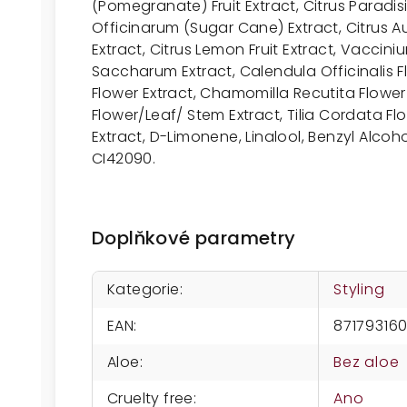
(Pomegranate) Fruit Extract, Citrus Paradis
Officinarum (Sugar Cane) Extract, Citrus A
Extract, Citrus Lemon Fruit Extract, Vaccin
Saccharum Extract, Calendula Officinalis 
Flower Extract, Chamomilla Recutita Flowe
Flower/Leaf/ Stem Extract, Tilia Cordata Fl
Extract, D-Limonene, Linalool, Benzyl Alcohol,
CI42090.
Doplňkové parametry
Kategorie
:
Styling
EAN
:
87179316
Aloe
:
Bez aloe
Cruelty free
:
Ano