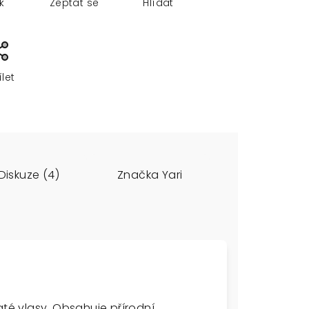
sk
Zeptat se
Hlídat
ílet
Diskuze (4)
Značka
Yari
até vlasy. Obsahuje přírodní