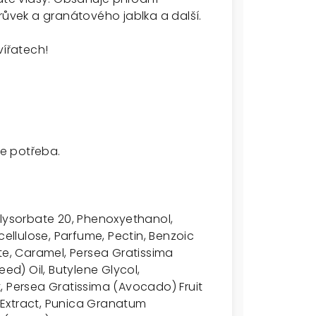
růvek a granátového jablka a další.
vířatech!
je potřeba.
olysorbate 20, Phenoxyethanol,
llulose, Parfume, Pectin, Benzoic
te, Caramel, Persea Gratissima
eed) Oil, Butylene Glycol,
ct, Persea Gratissima (Avocado) Fruit
t Extract, Punica Granatum