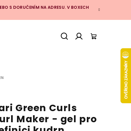
NEBO S DORUČENÍM NA ADRESU. V BOXECH
Hledat
Přihlášení
Nákupní
košík
RN
I
ari Green Curls
url Maker - gel pro
efinici kudrn