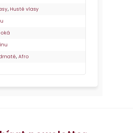
asy
,
Husté vlasy
su
soká
inu
drnaté
,
Afro