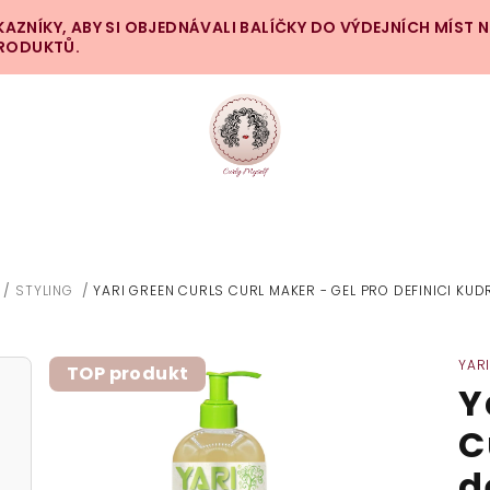
ZNÍKY, ABY SI OBJEDNÁVALI BALÍČKY DO VÝDEJNÍCH MÍST 
PRODUKTŮ.
/
STYLING
/
YARI GREEN CURLS CURL MAKER - GEL PRO DEFINICI KUD
OMŮ
YAR
TOP produkt
Y
C
d