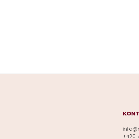
Z
á
p
KONT
a
info
@
t
+420 7