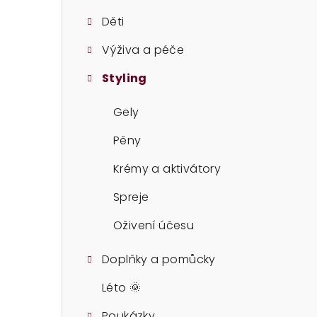
t
Děti
r
Výživa a péče
a
Styling
n
n
Gely
í
Pěny
p
Krémy a aktivátory
a
Spreje
n
Oživení účesu
e
Doplňky a pomůcky
l
Léto 🌞
Poukázky