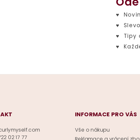
Ode
AKT
INFORMACE PRO VÁS
curlymyself.com
Vše o nákupu
22 02 17 77
Reklamace a vrácení zbo