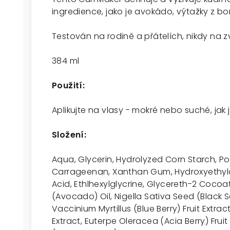
ingredience, jako je avokádo, výtažky z bo
Testován na rodině a přátelích, nikdy na z
384 ml
Použití:
Aplikujte na vlasy - mokré nebo suché, jak 
Složení:
Aqua, Glycerin, Hydrolyzed Corn Starch, P
Carrageenan, Xanthan Gum, Hydroxyethylce
Acid, Ethlhexylglycrine, Glycereth-2 Cocoa
(Avocado) Oil, Nigella Sativa Seed (Black S
Vaccinium Myrtillus (Blue Berry) Fruit Extra
Extract, Euterpe Oleracea (Acia Berry) Frui