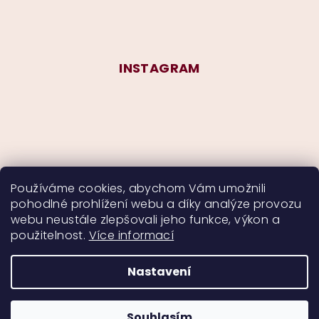
INSTAGRAM
Používáme cookies, abychom Vám umožnili
pohodlné prohlížení webu a díky analýze provozu
Sledovat na Instagramu
webu neustále zlepšovali jeho funkce, výkon a
použitelnost.
Více informací
Nastavení
Copyright 2026
CurlyMyself
. Všechna práva
vyhrazena.
Souhlasím