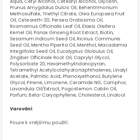
Aqua, Cetyl Alcohol, Cetearyl Alcohol, Glycerin,
Prunus Amygdalus Dulcis Oil, Behentrimonium
Methosulfate, Triethyl Citrate, Olea Europaea Fruit
Oil, Ceteareth-20, Persea Gratissima Oil,
Rosmarinus Officinalis Leaf Oil, Elaeis Oleifera
Kernel Oil, Panax Ginseng Root Extract, Biotin,
Sesamum Indicum Seed Oil, Ricinus Communis
Seed Oil, Mentha Piperita Oil, Menthol, Macadamia
Integrifolia Seed Oil, Eucalyptus Globulus Oil,
Zingiber Officinale Root Oil, Caprylyl Glycol,
Polysorbate 20, Hexamethylindanopyran,
Tetramethyl Acetyloctahydronaphthalenes, Linalyl
Acetate, Palmitic Acid, Phenoxyethanol, Butylene
Glycol, Pinene, Limonene, Ceramide NG, Camphor,
Lavandula Oil/Extract, Pogostemon Cablin Oil,
Parfum, Beta-Caryophyllene, Cholesterol, Linalool.
Varování:
Pouze k vnějšímu použití.