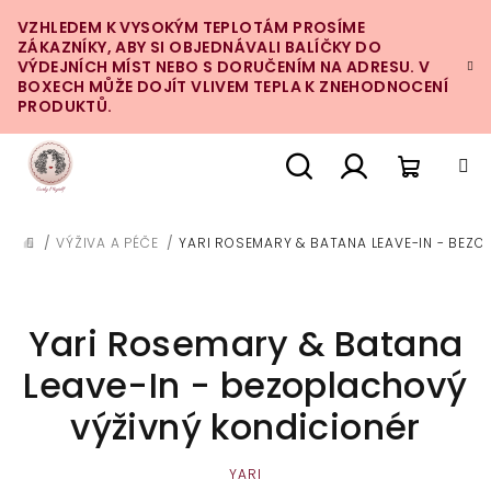
Přejít
VZHLEDEM K VYSOKÝM TEPLOTÁM PROSÍME
na
ZÁKAZNÍKY, ABY SI OBJEDNÁVALI BALÍČKY DO
obsah
VÝDEJNÍCH MÍST NEBO S DORUČENÍM NA ADRESU. V
BOXECH MŮŽE DOJÍT VLIVEM TEPLA K ZNEHODNOCENÍ
PRODUKTŮ.
Nákupn
Hledat
Přihlášení
/
VÝŽIVA A PÉČE
/
YARI ROSEMARY & BATANA LEAVE-IN - BEZ
DOMŮ
košík
Yari Rosemary & Batana
Leave-In - bezoplachový
výživný kondicionér
YARI