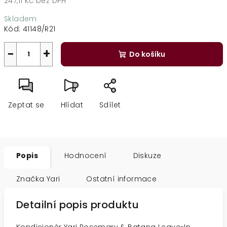
247,11 Kč bez DPH
Měrná
Skladem
cena:
Kód:
41148/R21
−
+
Do košíku
Zeptat se
Hlídat
Sdílet
Popis
Hodnocení
Diskuze
Značka
Yari
Ostatní informace
Detailní popis produktu