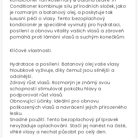
Kondicionér Yari Rosemary & Batana Leave-In
Conditioner kombinuje sílu přírodních složek, jako
je rozmarýn a batanový olej, a poskytuje tak
luxusní péči o vlasy. Tento bezoplachový
kondicionér je speciálně vyvinutý pro hydrataci,
posílení a obnovu vitality vašich vlasů a zároveň
pomáhá proti lámání vlasů a suchým konečkům.
Klíčové vlastnosti:
Hydratace a posílení: Batanový olej vaše vlasy
hloubkově vyživuje, díky čemuž jsou silnější a
odolnější.
Zdravý růst vlasů: Rozmarýn je známý svou
schopností stimulovat pokožku hlavy a
podporovat růst vlasů.
Obnovující účinky: Ideální pro obnovu
poškozených vlasů a navrácení jejich přirozeného
lesku.
Snadné použití: Tento bezoplachový přípravek
nevyžaduje oplachování. Stačí jej nanést na čisté,
vlhké vlasy a nechat působit po celý den.