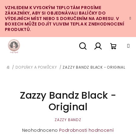
Přejít
VZHLEDEM K VYSOKÝM TEPLOTÁM PROSÍME
na
ZÁKAZNÍKY, ABY SI OBJEDNÁVALI BALÍČKY DO
obsah
VÝDEJNÍCH MÍST NEBO S DORUČENÍM NA ADRESU. V
BOXECH MŮŽE DOJÍT VLIVEM TEPLA K ZNEHODNOCENÍ
PRODUKTŮ.
Nákupn
Hledat
Přihlášení
/
DOPLŇKY A POMŮCKY
/
ZAZZY BANDZ BLACK - ORIGINAL
DOMŮ
košík
Zazzy Bandz Black -
Original
ZAZZY BANDZ
Průměrné
Neohodnoceno
Podrobnosti hodnocení