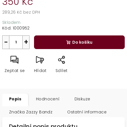
350 Kč
289,26 Kč bez DPH
Měrná
Skladem
cena:
Kód:
1000952
−
+
Do košíku
Zeptat se
Hlídat
Sdílet
Popis
Hodnocení
Diskuze
Značka
Zazzy Bandz
Ostatní informace
Detailní popis produktu