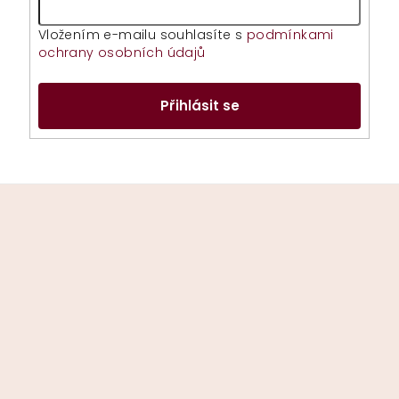
Vložením e-mailu souhlasíte s
podmínkami
ochrany osobních údajů
Přihlásit se
Z
á
p
a
t
í