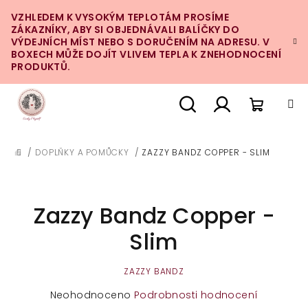
Přejít
VZHLEDEM K VYSOKÝM TEPLOTÁM PROSÍME
na
ZÁKAZNÍKY, ABY SI OBJEDNÁVALI BALÍČKY DO
obsah
VÝDEJNÍCH MÍST NEBO S DORUČENÍM NA ADRESU. V
BOXECH MŮŽE DOJÍT VLIVEM TEPLA K ZNEHODNOCENÍ
PRODUKTŮ.
Nákupn
Hledat
Přihlášení
/
DOPLŇKY A POMŮCKY
/
ZAZZY BANDZ COPPER - SLIM
DOMŮ
košík
Zazzy Bandz Copper -
Slim
ZAZZY BANDZ
Průměrné
Neohodnoceno
Podrobnosti hodnocení