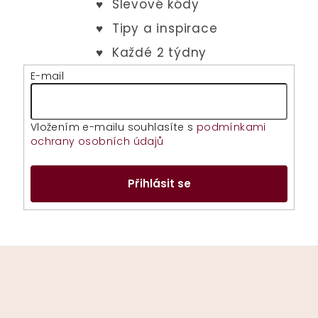
E-mail
Vložením e-mailu souhlasíte s
podmínkami
ochrany osobních údajů
Přihlásit se
Z
á