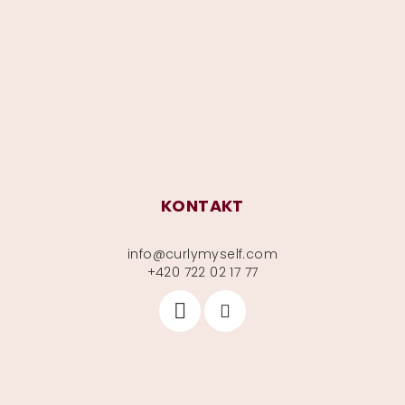
p
a
t
í
KONTAKT
info
@
curlymyself.com
+420 722 02 17 77