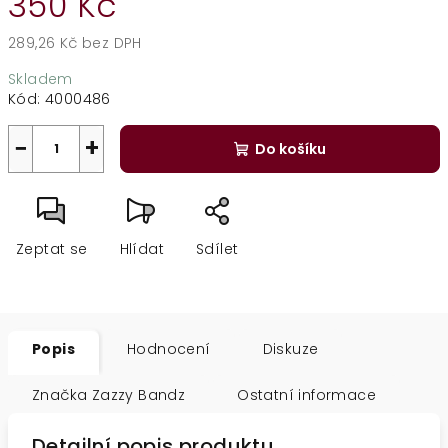
350 Kč
289,26 Kč bez DPH
Měrná
Skladem
cena:
Kód:
4000486
−
+
Do košíku
Zeptat se
Hlídat
Sdílet
Popis
Hodnocení
Diskuze
Značka
Zazzy Bandz
Ostatní informace
Detailní popis produktu