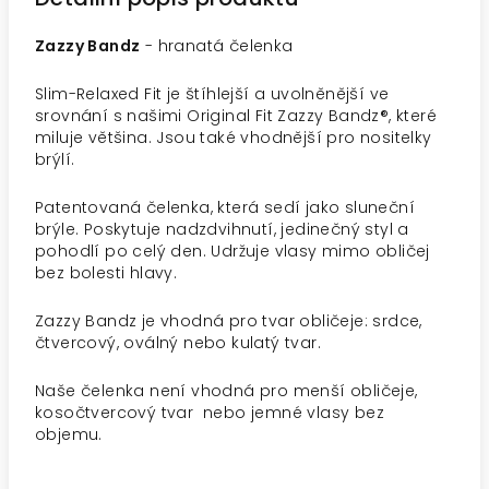
Zazzy Bandz
- hranatá čelenka
Slim-Relaxed Fit je štíhlejší a uvolněnější ve
srovnání s našimi Original Fit Zazzy Bandz®, které
miluje většina. Jsou také vhodnější pro nositelky
brýlí.
Patentovaná čelenka, která sedí jako sluneční
brýle. Poskytuje nadzdvihnutí, jedinečný styl a
pohodlí po celý den. Udržuje vlasy mimo obličej
bez bolesti hlavy.
Zazzy Bandz je vhodná pro tvar obličeje: srdce,
čtvercový, oválný nebo kulatý tvar.
Naše čelenka není vhodná pro menší obličeje,
kosočtvercový tvar nebo jemné vlasy bez
objemu.