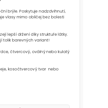
ční brýle. Poskytuje nadzdvihnutí,
uje vlasy mimo obličej bez bolesti
 lepší držení díky struktuře látky.
 tolik barevných variant!
rdce, čtvercový, oválný nebo kulatý
čeje, kosočtvercový tvar nebo