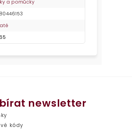
ky a pomůcky
80446153
até
65
bírat newsletter