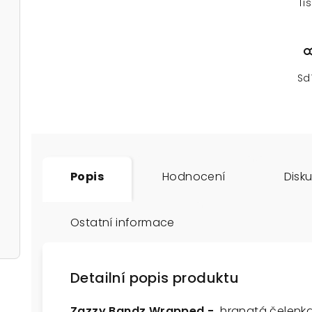
Ti
Sd
Popis
Hodnocení
Disk
Ostatní informace
Detailní popis produktu
Zazzy Bandz Wrapped -
hranatá čelenk