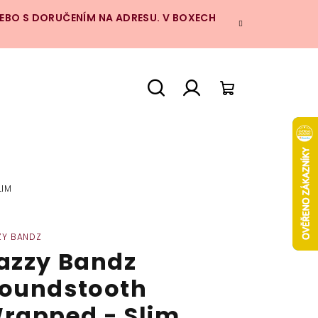
NEBO S DORUČENÍM NA ADRESU. V BOXECH
Hledat
Přihlášení
Nákupní
košík
LIM
ZY BANDZ
azzy Bandz
oundstooth
rapped - Slim