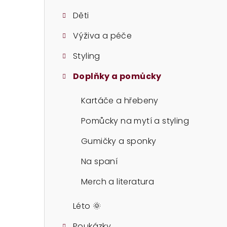
t
Děti
r
Výživa a péče
a
Styling
n
n
Doplňky a pomůcky
í
Kartáče a hřebeny
p
Pomůcky na mytí a styling
a
Gumičky a sponky
n
Na spaní
e
Merch a literatura
l
Léto 🌞
Poukázky