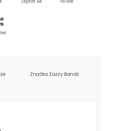
sk
Zeptat se
Hlídat
ílet
uze
Značka
Zazzy Bandz
a