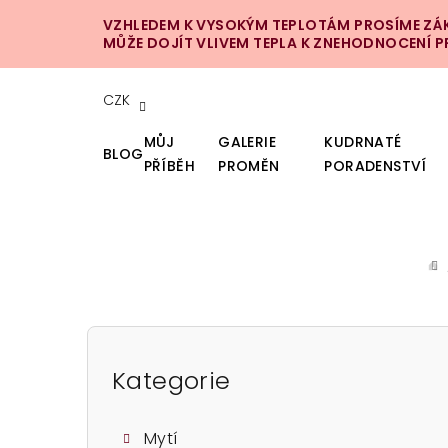
Přejít
VZHLEDEM K VYSOKÝM TEPLOTÁM PROSÍME ZÁKA
na
MŮŽE DOJÍT VLIVEM TEPLA K ZNEHODNOCENÍ 
obsah
CZK
MŮJ
GALERIE
KUDRNATÉ
BLOG
PŘÍBĚH
PROMĚN
PORADENSTVÍ
D
P
o
Kategorie
Přeskočit
kategorie
s
Mytí