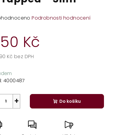
měrné
ohodnoceno
Podrobnosti hodnocení
dnocení
duktu
50 Kč
,90 Kč bez DPH
rná
zdiček.
a:
ladem
:
4000487
+
Do košíku