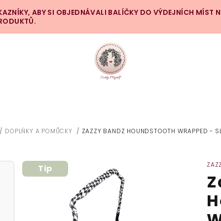
ZNÍKY, ABY SI OBJEDNÁVALI BALÍČKY DO VÝDEJNÍCH MÍST 
PRODUKTŮ.
/
DOPLŇKY A POMŮCKY
/
ZAZZY BANDZ HOUNDSTOOTH WRAPPED - S
OMŮ
ZAZ
Tip
Z
H
W