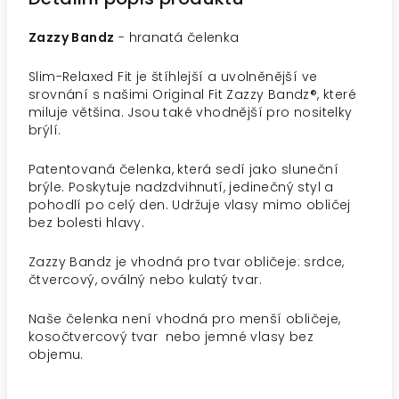
Zazzy Bandz
- hranatá čelenka
Slim-Relaxed Fit je štíhlejší a uvolněnější ve
srovnání s našimi Original Fit Zazzy Bandz®, které
miluje většina. Jsou také vhodnější pro nositelky
brýlí.
Patentovaná čelenka, která sedí jako sluneční
brýle. Poskytuje nadzdvihnutí, jedinečný styl a
pohodlí po celý den. Udržuje vlasy mimo obličej
bez bolesti hlavy.
Zazzy Bandz je vhodná pro tvar obličeje: srdce,
čtvercový, oválný nebo kulatý tvar.
Naše čelenka není vhodná pro menší obličeje,
kosočtvercový tvar nebo jemné vlasy bez
objemu.