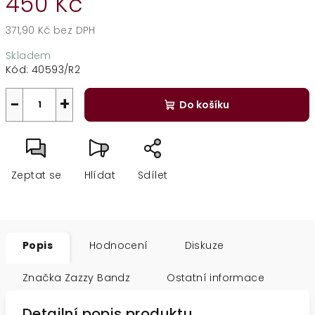
450 Kč
371,90 Kč bez DPH
Měrná
Skladem
cena:
Kód:
40593/R2
−
+
Do košíku
Zeptat se
Hlídat
Sdílet
Popis
Hodnocení
Diskuze
Značka
Zazzy Bandz
Ostatní informace
Detailní popis produktu