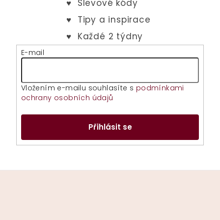
E-mail
Vložením e-mailu souhlasíte s
podmínkami
ochrany osobních údajů
Přihlásit se
Z
á