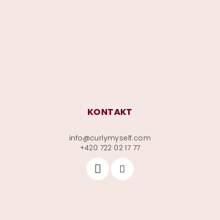
p
a
t
í
KONTAKT
info
@
curlymyself.com
+420 722 02 17 77