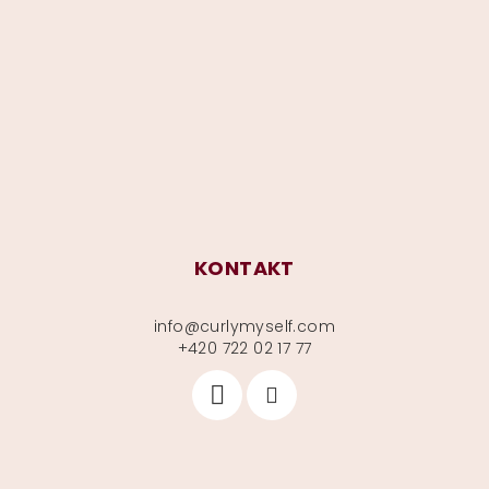
p
a
t
í
KONTAKT
info
@
curlymyself.com
+420 722 02 17 77