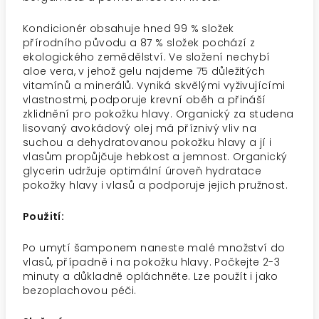
Kondicionér obsahuje hned 99 % složek
přírodního původu a 87 % složek pochází z
ekologického zemědělství. Ve složení nechybí
aloe vera, v jehož gelu najdeme 75 důležitých
vitamínů a minerálů. Vyniká skvělými vyživujícími
vlastnostmi, podporuje krevní oběh a přináší
zklidnění pro pokožku hlavy. Organický za studena
lisovaný avokádový olej má příznivý vliv na
suchou a dehydratovanou pokožku hlavy a jí i
vlasům propůjčuje hebkost a jemnost. Organický
glycerin udržuje optimální úroveň hydratace
pokožky hlavy i vlasů a podporuje jejich pružnost.
Použití:
Po umytí šamponem naneste malé množství do
vlasů, případně i na pokožku hlavy. Počkejte 2-3
minuty a důkladně opláchněte. Lze použít i jako
bezoplachovou péči.