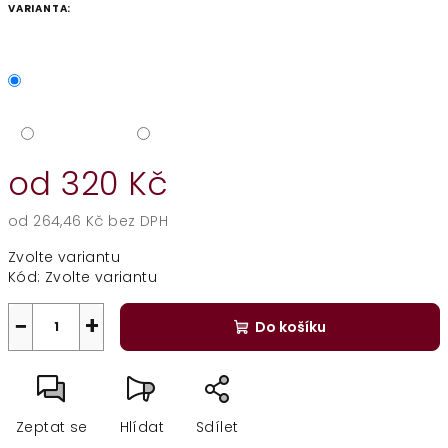
VARIANTA:
od
320 Kč
od
264,46 Kč
bez DPH
Měrná
Zvolte variantu
cena:
Kód:
Zvolte variantu
−
+
Do košíku
Zeptat se
Hlídat
Sdílet