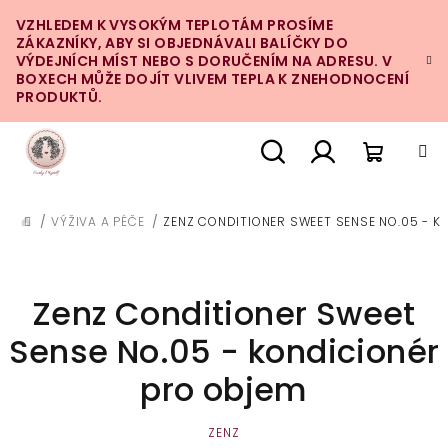
Přejít
VZHLEDEM K VYSOKÝM TEPLOTÁM PROSÍME
na
ZÁKAZNÍKY, ABY SI OBJEDNÁVALI BALÍČKY DO
obsah
VÝDEJNÍCH MÍST NEBO S DORUČENÍM NA ADRESU. V
BOXECH MŮŽE DOJÍT VLIVEM TEPLA K ZNEHODNOCENÍ
PRODUKTŮ.
Nákupn
Hledat
Přihlášení
/
VÝŽIVA A PÉČE
/
ZENZ CONDITIONER SWEET SENSE NO.05 - K
DOMŮ
košík
Zenz Conditioner Sweet
Sense No.05 - kondicionér
pro objem
ZENZ