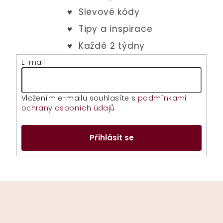
E-mail
Vložením e-mailu souhlasíte s
podmínkami
ochrany osobních údajů
Přihlásit se
Z
á