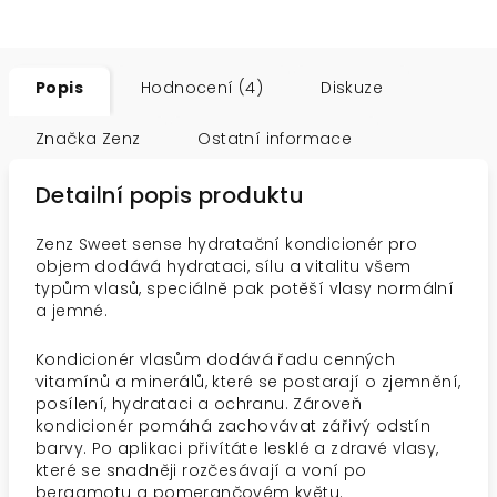
Popis
Hodnocení (4)
Diskuze
Značka
Zenz
Ostatní informace
Detailní popis produktu
Zenz Sweet sense hydratační kondicionér pro
objem dodává hydrataci, sílu a vitalitu všem
typům vlasů, speciálně pak potěší vlasy normální
a jemné.
Kondicionér vlasům dodává řadu cenných
vitamínů a minerálů, které se postarají o zjemnění,
posílení, hydrataci a ochranu. Zároveň
kondicionér pomáhá zachovávat zářivý odstín
barvy. Po aplikaci přivítáte lesklé a zdravé vlasy,
které se snadněji rozčesávají a voní po
bergamotu a pomerančovém květu.