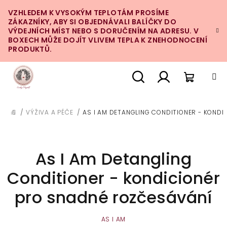
Přejít
VZHLEDEM K VYSOKÝM TEPLOTÁM PROSÍME
na
ZÁKAZNÍKY, ABY SI OBJEDNÁVALI BALÍČKY DO
obsah
VÝDEJNÍCH MÍST NEBO S DORUČENÍM NA ADRESU. V
BOXECH MŮŽE DOJÍT VLIVEM TEPLA K ZNEHODNOCENÍ
PRODUKTŮ.
Nákupn
Hledat
Přihlášení
/
VÝŽIVA A PÉČE
/
AS I AM DETANGLING CONDITIONER - KOND
DOMŮ
košík
As I Am Detangling
Conditioner - kondicionér
pro snadné rozčesávání
AS I AM