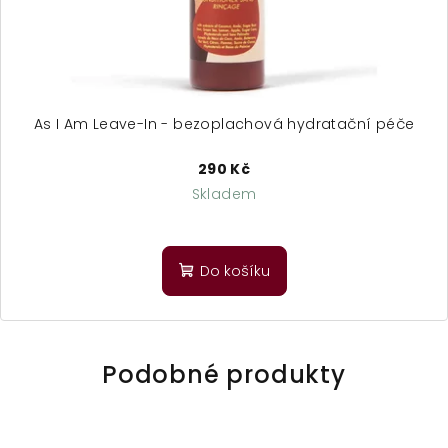
As I Am Leave-In - bezoplachová hydratační péče
290 Kč
Skladem
Průměrné
hodnocení
produktu
Do košíku
je
5,0
z
5
hvězdiček.
Podobné produkty