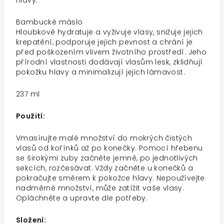
hlavy.
Bambucké máslo
Hloubkově hydratuje a vyživuje vlasy, snižuje jejich
krepatění, podporuje jejich pevnost a chrání je
před poškozením vlivem životního prostředí. Jeho
přírodní vlastnosti dodávají vlasům lesk, zklidňují
pokožku hlavy a minimalizují jejich lámavost.
237 ml
Použití:
Vmasírujte malé množství do mokrých čistých
vlasů od kořínků až po konečky. Pomocí hřebenu
se širokými zuby začněte jemně, po jednotlivých
sekcích, rozčesávat. Vždy začněte u konečků a
pokračujte směrem k pokožce hlavy. Nepoužívejte
nadměrné množství, může zatížit vaše vlasy.
Opláchněte a upravte dle potřeby.
Složení: