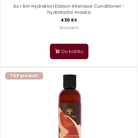
As I Am Hydration Elation Intensive Conditioner -
hydratační maska
430 Kč
Skladem
Průměrné
hodnocení
produktu
Do košíku
je
5,0
z
5
TOP produkt
hvězdiček.