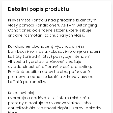
Detailní popis produktu
Převezměte kontrolu nad přirozeně kudrnatými
vlasy pomocí kondicionéru As I Am Detangling
Conditioner; odlehčené složení, které slibuje
snadné rozmotání zachuchaných vlasů.
Kondicionér obohacený výživnou směsí
bambuckého másla, kokosového oleje a mateří
kašičky (přírodní látky) poskytuje intenzivní
vlhkost a hydrataci a zároveň zlepšuje
ovladatelnost při přípravě vlasů pro styling.
Pomáhá posílit a opravit slabé, poškozené
prameny a odhaluje lesklé a zdravé vlasy od
kořínků po konečky.
Kokosový olej
Hydratuje a dodává lesk. Snižuje také ztrátu
proteiny a posiluje tak vlasové vlákno. Jeho
antimikrobiální vlastnosti zlepšují zdraví pokožky