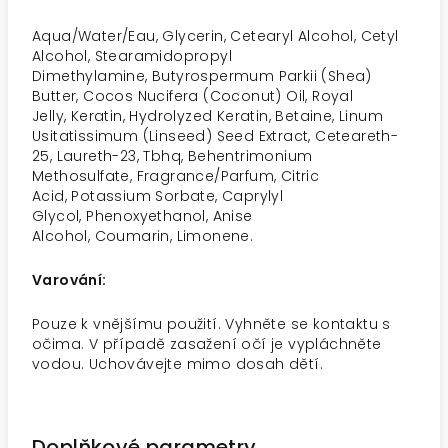
Aqua/Water/Eau
,
Glycerin
,
Cetearyl Alcohol
,
Cetyl
Alcohol
,
Stearamidopropyl
Dimethylamine
,
Butyrospermum Parkii (Shea)
Butter
,
Cocos Nucifera (Coconut) Oil
,
Royal
Jelly
,
Keratin
,
Hydrolyzed Keratin
,
Betaine
,
Linum
Usitatissimum (Linseed) Seed Extract
,
Ceteareth-
25
,
Laureth-23
,
Tbhq
,
Behentrimonium
Methosulfate
,
Fragrance/Parfum
,
Citric
Acid
,
Potassium Sorbate
,
Caprylyl
Glycol
,
Phenoxyethanol
,
Anise
Alcohol
,
Coumarin
,
Limonene.
Varování:
Pouze k vnějšímu použití. Vyhněte se kontaktu s
očima. V případě zasažení očí je vypláchněte
vodou. Uchovávejte mimo dosah dětí.
Doplňkové parametry