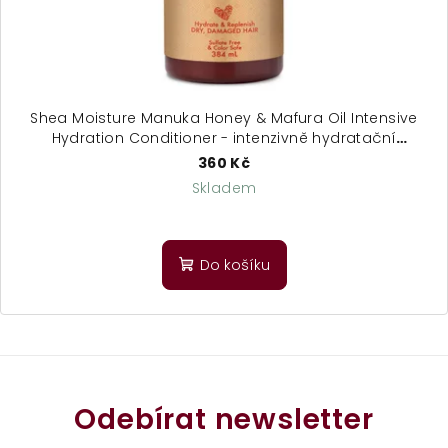
Shea Moisture Manuka Honey & Mafura Oil Intensive
Hydration Conditioner - intenzivně hydratační
kondicionér
360 Kč
Skladem
Průměrné
hodnocení
produktu
Do košíku
je
5,0
z
5
hvězdiček.
Odebírat newsletter