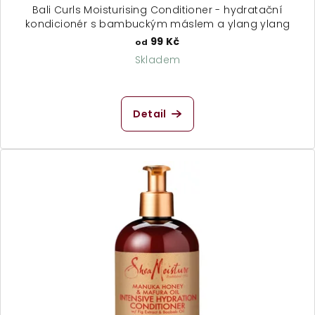
Bali Curls Moisturising Conditioner - hydratační
kondicionér s bambuckým máslem a ylang ylang
99 Kč
od
Skladem
Průměrné
hodnocení
produktu
Detail
je
4,8
z
5
hvězdiček.