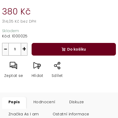
380 Kč
314,05 Kč bez DPH
Měrná
Skladem
cena:
Kód:
1000025
−
+
Do košíku
Zeptat se
Hlídat
Sdílet
Popis
Hodnocení
Diskuze
Značka
As I am
Ostatní informace