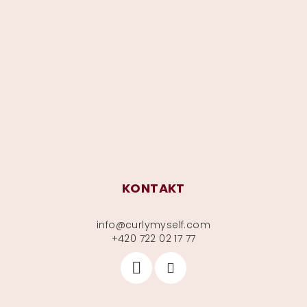
á
p
a
t
í
KONTAKT
info
@
curlymyself.com
+420 722 02 17 77