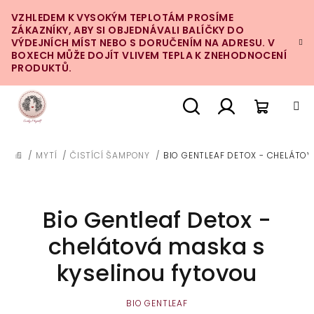
Přejít
VZHLEDEM K VYSOKÝM TEPLOTÁM PROSÍME
na
ZÁKAZNÍKY, ABY SI OBJEDNÁVALI BALÍČKY DO
obsah
VÝDEJNÍCH MÍST NEBO S DORUČENÍM NA ADRESU. V
BOXECH MŮŽE DOJÍT VLIVEM TEPLA K ZNEHODNOCENÍ
PRODUKTŮ.
Nákupn
Hledat
Přihlášení
/
MYTÍ
/
ČISTÍCÍ ŠAMPONY
/
BIO GENTLEAF DETOX - CHELÁTO
DOMŮ
košík
Bio Gentleaf Detox -
chelátová maska s
kyselinou fytovou
BIO GENTLEAF