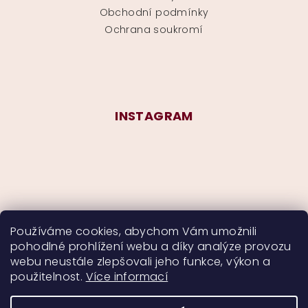
Obchodní podmínky
Ochrana soukromí
INSTAGRAM
Používáme cookies, abychom Vám umožnili
pohodlné prohlížení webu a díky analýze provozu
Sledovat na Instagramu
webu neustále zlepšovali jeho funkce, výkon a
použitelnost.
Více informací