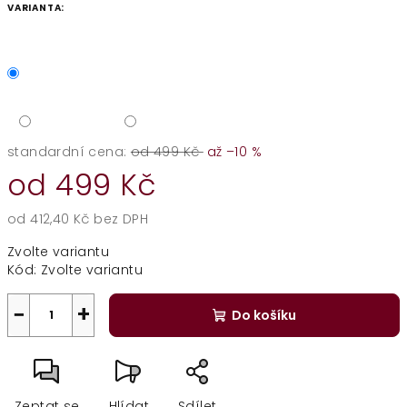
VARIANTA:
standardní cena:
od 499 Kč
až –10 %
od
499 Kč
od
412,40 Kč
bez DPH
Měrná
Zvolte variantu
cena:
Kód:
Zvolte variantu
−
+
Do košíku
Zeptat se
Hlídat
Sdílet