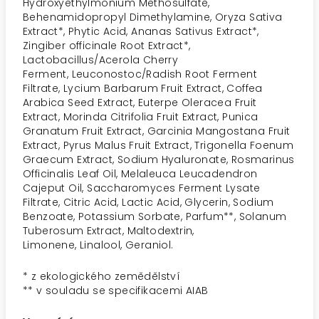
Hydroxyethylmonium Methosulfate,
Behenamidopropyl Dimethylamine, Oryza
Sativa
Extract*, Phytic Acid, Ananas Sativus Extract*,
Zingiber officinale Root Extract*,
Lactobacillus/Acerola Cherry
Ferment,
Leuconostoc/Radish Root Ferment
Filtrate, Lycium Barbarum Fruit Extract, Coffea
Arabica Seed Extract, Euterpe Oleracea Fruit
Extract, Morinda
Citrifolia Fruit Extract, Punica
Granatum Fruit Extract, Garcinia Mangostana Fruit
Extract, Pyrus Malus Fruit Extract, Trigonella Foenum
Graecum
Extract, Sodium Hyaluronate, Rosmarinus
Officinalis Leaf Oil, Melaleuca Leucadendron
Cajeput Oil, Saccharomyces Ferment Lysate
Filtrate,
Citric Acid, Lactic Acid, Glycerin, Sodium
Benzoate, Potassium Sorbate, Parfum**, Solanum
Tuberosum Extract, Maltodextrin,
Limonene,
Linalool, Geraniol.
* z ekologického zemědělství
** v souladu se specifikacemi AIAB