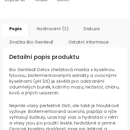
Popis
Hodnocení (2)
Diskuze
Značka
Bio Gentleaf
Ostatní informace
Detailní popis produktu
Bio Gentleaf Detox chelátová maska s kyselinou
fytovou, biofermentovanými extrakty a ovocnými
kyselinami (pH 3,5) je skvělá pro odstranění
odumřelých buněk, kožního mazu, nečistot, chlóru,
kovů a jiných usazenin.
Nejenže vlasy perfektně čistí, ale také je hloubkově
vyživuje. Biofermentovaná acerola, papája a rýže
vyhlazují kutikuly, uzavírají vlas a hydrataci v něm
a vlasy jsou po použití lesklé, hedvábné a jemné.
Ovocné kyseliny dodávají zase jas, lehkost a