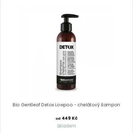
z
5
hvězdiček.
Bio Gentleaf Detox Lowpoo - chelátový šampon
449 Kč
od
Skladem