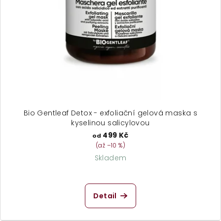
Bio Gentleaf Detox - exfoliační gelová maska s
kyselinou salicylovou
499 Kč
od
(až –10 %)
Skladem
Průměrné
hodnocení
produktu
Detail
je
5,0