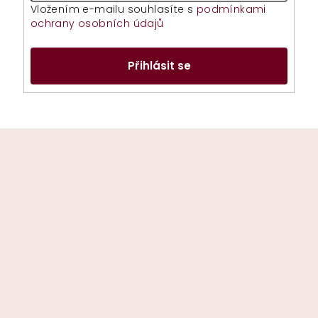
Vložením e-mailu souhlasíte s
podmínkami
ochrany osobních údajů
Přihlásit se
Z
á
p
a
t
í