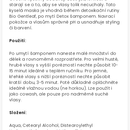
starají se o to, aby se vlasy tolik necuchaly. Tato
kyselá maska je vhodná během detoxikační rutiny
Bio Gentleaf, po mytí Detox šamponem. Navrací
pokožce a vlasům správné pH a usnadňuje styling
či barvení.
Použití:
Po umytí šamponem naneste malé množství do
délek a rovnoměrně rozprostřete. Pro velmi husté,
hrubé vlasy s vyšší porézností nechte působit 10-
15 minut ideálně v teplém ručníku. Pro jemné,
křehké vlasy s nižší porézností nechte působit
kratší dobu, 3-5 minut. Poté důkladně opláchněte
ideálně vlažnou vodou (ne horkou). Lze použít i
jako cowash, ale pouze pro nadměrně suché
vlasy.
Složení:
Aqua, Cetearyl Alcohol, Distearoylethyl