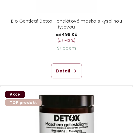
Bio Gentleaf Detox - chelátová maska s kyselinou
fytovou
499 Kč
od
(až –10 %)
Skladem
Průměrné
hodnocení
produktu
Detail
je
5,0
z
5
Akce
hvězdiček.
TOP produkt