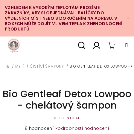
Přejít
VZHLEDEM K VYSOKÝM TEPLOTÁM PROSÍME
na
ZÁKAZNÍKY, ABY SI OBJEDNÁVALI BALÍČKY DO
obsah
VÝDEJNÍCH MÍST NEBO S DORUČENÍM NA ADRESU. V
BOXECH MŮŽE DOJÍT VLIVEM TEPLA K ZNEHODNOCENÍ
PRODUKTŮ.
Nákupn
Hledat
Přihlášení
/
MYTÍ
/
ČISTÍCÍ ŠAMPONY
/
BIO GENTLEAF DETOX LOWPOO -
DOMŮ
košík
Bio Gentleaf Detox Lowpoo
- chelátový šampon
BIO GENTLEAF
Průměrné
8 hodnocení
Podrobnosti hodnocení