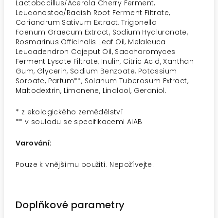
Lactobacillus/Acerola Cherry Ferment,
Leuconostoc/Radish Root Ferment Filtrate,
Coriandrum Sativum Extract, Trigonella
Foenum
Graecum Extract, Sodium Hyaluronate,
Rosmarinus Officinalis Leaf Oil, Melaleuca
Leucadendron Cajeput Oil, Saccharomyces
Ferment Lysate
Filtrate, Inulin, Citric Acid, Xanthan
Gum, Glycerin, Sodium Benzoate, Potassium
Sorbate, Parfum**, Solanum Tuberosum Extract,
Maltodextrin,
Limonene, Linalool, Geraniol.
* z ekologického zemědělství
** v souladu se specifikacemi AIAB
Varování:
Pouze k vnějšímu použití. Nepožívejte.
Doplňkové parametry