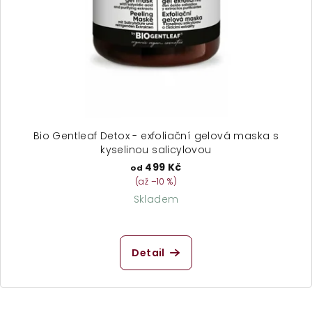
Bio Gentleaf Detox - exfoliační gelová maska s
kyselinou salicylovou
499 Kč
od
(až –10 %)
Skladem
Průměrné
hodnocení
produktu
Detail
je
5,0
z
5