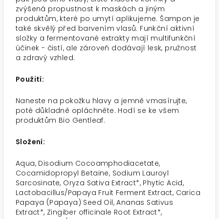
zvýšená propustnost k maskách a jiným
produktům, které po umytí aplikujeme. Šampon je
také skvělý před barvením vlasů. Funkční aktivní
složky a fermentované extrakty mají multifunkční
účinek - čistí, ale zároveň dodávají lesk, pružnost
a zdravý vzhled.
Použití:
Naneste na pokožku hlavy a jemně vmasírujte,
poté důkladně opláchněte. Hodí se ke všem
produktům Bio Gentleaf.
Složení:
Aqua, Disodium Cocoamphodiacetate,
Cocamidopropyl Betaine, Sodium Lauroyl
Sarcosinate, Oryza Sativa Extract*,
Phytic Acid,
Lactobacillus/Papaya Fruit Ferment Extract, Carica
Papaya (Papaya) Seed Oil, Ananas Sativus
Extract*, Zingiber officinale Root
Extract*,