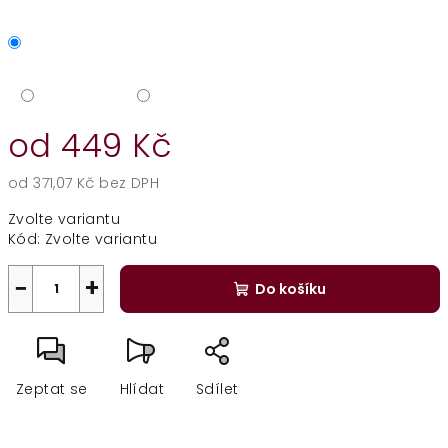
od
449 Kč
od
371,07 Kč
bez DPH
Měrná
Zvolte variantu
cena:
Kód:
Zvolte variantu
−
+
Do košíku
Zeptat se
Hlídat
Sdílet