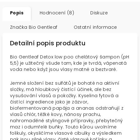
Popis
Hodnocení (8)
Diskuze
Značka
Bio Gentleaf
Ostatní informace
Detailní popis produktu
Bio Gentleaf Detox low poo chelátový šampon (pH
5,5) je užitečný všude tam, kde je tvrdá, vápenatá
voda nebo když jsou vlasy matné a beztvaré.
Jemné složení bez sulfátů je bohaté na aktivní
složky, má hloubkový čistící účinek, ale bez
vysušování vlasů a pokožky. Kyselina fytová a
čistící ingredience jako je zázvor,
biofermentovaná papája a ananas odstraňují z
vlasů chlór, těžké kovy, nánosy prachu,
nahromaděné stylingové přípravky, přebytečný
maz i odumřelé buňky. Touto kůrou uvolníme
folikuly, okysličíme vlasové cibulky a výsledkem
pak jsou silné vlasy, čisté vlasové kořínky a