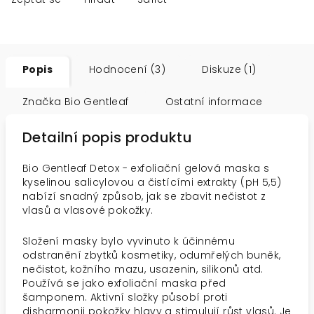
Popis
Hodnocení (3)
Diskuze (1)
Značka
Bio Gentleaf
Ostatní informace
Detailní popis produktu
Bio Gentleaf Detox - exfoliační gelová maska s
kyselinou salicylovou a čistícími extrakty (pH 5,5)
nabízí snadný způsob, jak se zbavit nečistot z
vlasů a vlasové pokožky.
Složení masky bylo vyvinuto k účinnému
odstranění zbytků kosmetiky, odumřelých buněk,
nečistot, kožního mazu, usazenin, silikonů atd.
Používá se jako exfoliační maska před
šamponem. Aktivní složky působí proti
disharmonii pokožky hlavy a stimulují růst vlasů. Je