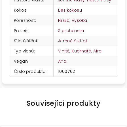
Hustota vlasů
:
Jemné vlasy
,
Husté vlasy
Kokos
:
Bez kokosu
Poréznost
:
Nízká
,
Vysoká
Protein
:
S proteinem
Síla čištění
:
Jemně čistící
Typ vlasů
:
Vlnité
,
Kudrnaté
,
Afro
Vegan
:
Ano
Číslo produktu:
:
1000762
Související produkty