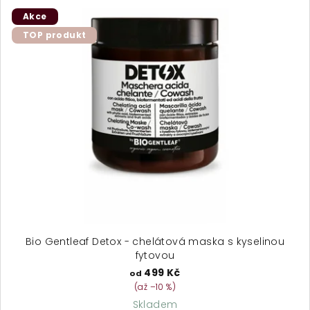
Akce
TOP produkt
Bio Gentleaf Detox - chelátová maska s kyselinou
fytovou
499 Kč
od
(až –10 %)
Skladem