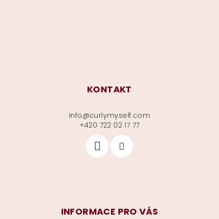
t
í
KONTAKT
info
@
curlymyself.com
+420 722 02 17 77
INFORMACE PRO VÁS