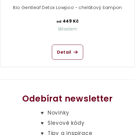
Bio Gentleaf Detox Lowpoo - chelátový šampon
449 Kč
od
Skladem
Průměrné
hodnocení
produktu
Detail
je
4,9
z
5
hvězdiček.
Odebírat newsletter