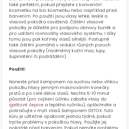
také perfektní, pokud přejdete z konvenční
kosmetiku na bio kosmetiku nebo například před
barvením. Po použití jsou vlasy lehké, lesklé a
vlasová pokožka osvěžená. Čištění vlasové
pokožky je důležité pro podporu obnovy buněk a
pro udržení rovnováhy vlasového systému. I díky
tomu jsou pak kořínky vlasů silnější. Postupně
také čištění pomáhá v redukci různých poruch
vlasové pokožky (nadměrný kožní maz, lupy,
šupinatění či podráždění).
Použití:
Naneste před šamponem na suchou nebo vlhkou
pokožku hlavy jemným masírováním konečky
prstů a po celé délce vlasů. Nechte 5-10 minut
působit (pro zvýšení účinku zabalte vlasy do
igelitové čepice
a teplého ručníku), opláchněte a
pokračujte v mytí vlasů šamponem DETOX. Tuto
kúru je užitečné opakovat jednou týdně, pokud
trpíte problémy s pokožkou hlavy. Použijte jej
pokaždé před barvením. Pokud nemáte problémy