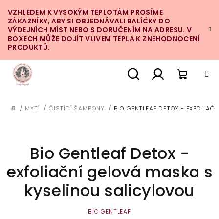
Přejít
VZHLEDEM K VYSOKÝM TEPLOTÁM PROSÍME
na
ZÁKAZNÍKY, ABY SI OBJEDNÁVALI BALÍČKY DO
obsah
VÝDEJNÍCH MÍST NEBO S DORUČENÍM NA ADRESU. V
BOXECH MŮŽE DOJÍT VLIVEM TEPLA K ZNEHODNOCENÍ
PRODUKTŮ.
Nákupn
Hledat
Přihlášení
/
MYTÍ
/
ČISTÍCÍ ŠAMPONY
/
BIO GENTLEAF DETOX - EXFOLIAČ
DOMŮ
košík
Bio Gentleaf Detox -
exfoliační gelová maska s
kyselinou salicylovou
BIO GENTLEAF