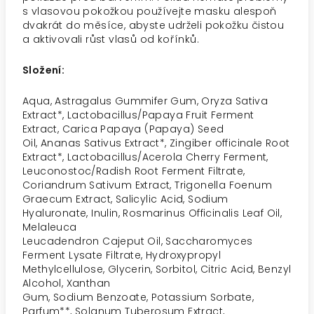
s vlasovou pokožkou používejte masku alespoň
dvakrát do měsíce, abyste udrželi pokožku čistou
a aktivovali růst vlasů od kořínků.
Složení:
Aqua, Astragalus Gummifer Gum, Oryza Sativa
Extract*, Lactobacillus/Papaya Fruit Ferment
Extract, Carica Papaya (Papaya) Seed
Oil, Ananas Sativus Extract*, Zingiber officinale Root
Extract*, Lactobacillus/Acerola Cherry Ferment,
Leuconostoc/Radish Root Ferment Filtrate,
Coriandrum Sativum Extract, Trigonella Foenum
Graecum Extract, Salicylic Acid, Sodium
Hyaluronate, Inulin, Rosmarinus Officinalis Leaf Oil,
Melaleuca
Leucadendron Cajeput Oil, Saccharomyces
Ferment Lysate Filtrate, Hydroxypropyl
Methylcellulose, Glycerin, Sorbitol, Citric Acid, Benzyl
Alcohol, Xanthan
Gum, Sodium Benzoate, Potassium Sorbate,
Parfum**, Solanum Tuberosum Extract,