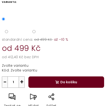
VARIANTA:
standardní cena:
od 499 Kč
až –10 %
od
499 Kč
od
412,40 Kč
bez DPH
Měrná
Zvolte variantu
cena:
Kód:
Zvolte variantu
−
+
Do košíku
Zeptat se
Hlídat
Sdílet