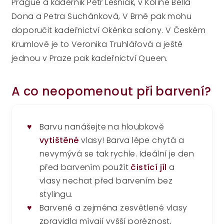
Prague a kadeřník Petr Lesniak, v Kolíně Bella
Dona a Petra Suchánková, V Brně pak mohu
doporučit kadeřnictví Okénka salony. V Českém
Krumlově je to Veronika Truhlářová a ještě
jednou v Praze pak kadeřnictví Queen.
A co neopomenout při barvení?
♥
Barvu nanášejte na hloubkově
vytištěné
vlasy! Barva lépe chytá a
nevymývá se tak rychle. Ideální je den
před barvením použít
čistící jíl
a
vlasy nechat před barvením bez
stylingu.
♥
Barvené a zejména zesvětlené vlasy
zpravidla mívají vyšší poréznost,