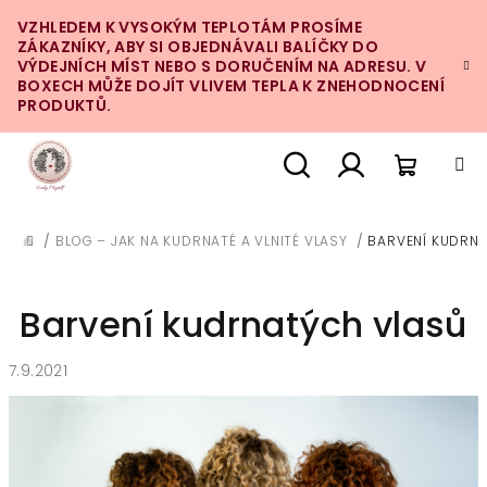
Přejít
VZHLEDEM K VYSOKÝM TEPLOTÁM PROSÍME
na
ZÁKAZNÍKY, ABY SI OBJEDNÁVALI BALÍČKY DO
obsah
VÝDEJNÍCH MÍST NEBO S DORUČENÍM NA ADRESU. V
BOXECH MŮŽE DOJÍT VLIVEM TEPLA K ZNEHODNOCENÍ
PRODUKTŮ.
Nákupn
Hledat
Přihlášení
/
BLOG – JAK NA KUDRNATÉ A VLNITÉ VLASY
/
BARVENÍ KUDRN
DOMŮ
košík
Barvení kudrnatých vlasů
7.9.2021