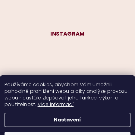
INSTAGRAM
Používáme cookies, abychom Vám umožnili
pohodlné prohlížení webu a díky analýze provozu
Sledovat na Instagramu
webu neustále zlepšovali jeho funkce, výkon a
použitelnost.
Více informací
Nastavení
Copyright 2026
CurlyMyself
. Všechna práva
vyhrazena.