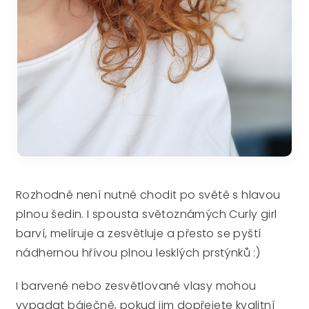
Rozhodně není nutné chodit po světě s hlavou
plnou šedin. I spousta světoznámých Curly girl
barví, melíruje a zesvětluje a přesto se pyští
nádhernou hřívou plnou lesklých prstýnků :)
I barvené nebo zesvětlované vlasy mohou
vypadat báječně, pokud jim dopřejete kvalitní