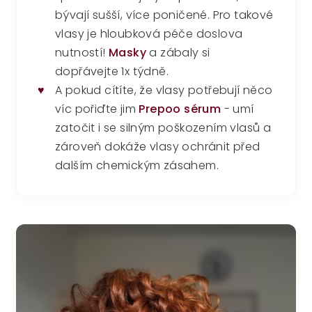
bývají sušší, více poničené. Pro takové
vlasy je hloubková péče doslova
nutností!
Masky
a zábaly si
dopřávejte 1x týdně.
♥
A pokud cítíte, že vlasy potřebují něco
víc pořiďte jim
Prepoo sérum
- umí
zatočit i se silným poškozením vlasů a
zároveň dokáže vlasy ochránit před
dalším chemickým zásahem.