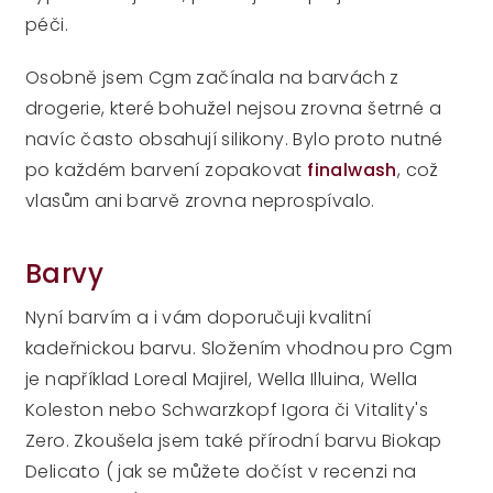
péči.
Osobně jsem Cgm začínala na barvách z
drogerie, které bohužel nejsou zrovna šetrné a
navíc často obsahují silikony. Bylo proto nutné
po každém barvení zopakovat
finalwash
, což
vlasům ani barvě zrovna neprospívalo.
Barvy
Nyní barvím a i vám doporučuji kvalitní
kadeřnickou barvu. Složením vhodnou pro Cgm
je například Loreal Majirel, Wella Illuina, Wella
Koleston nebo Schwarzkopf Igora či Vitality's
Zero. Zkoušela jsem také přírodní barvu Biokap
Delicato ( jak se můžete dočíst v recenzi na