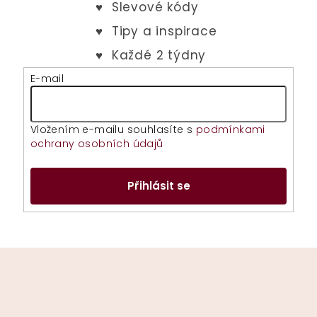
E-mail
Vložením e-mailu souhlasíte s
podmínkami
ochrany osobních údajů
Přihlásit se
Z
á