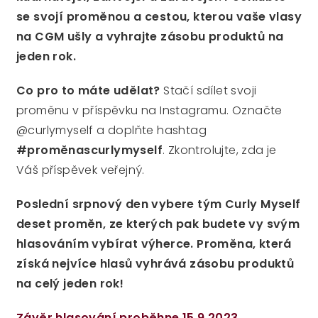
se svojí proměnou a cestou, kterou vaše vlasy
na CGM ušly a vyhrajte zásobu produktů na
jeden rok.
Co pro to máte udělat?
Stačí sdílet svoji
proměnu v příspěvku na Instagramu. Označte
@curlymyself a doplňte hashtag
#proměnascurlymyself
. Zkontrolujte, zda je
Váš příspěvek veřejný.
Poslední srpnový den vybere tým Curly Myself
deset proměn, ze kterých pak budete vy svým
hlasováním vybírat výherce. Proměna, která
získá nejvíce hlasů vyhrává zásobu produktů
na celý jeden rok!
Závěr hlasování proběhne 15.9.2023