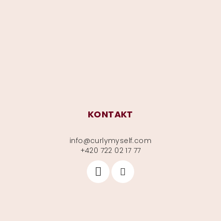
p
a
t
í
KONTAKT
info
@
curlymyself.com
+420 722 02 17 77