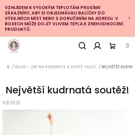
Přejít
VZHLEDEM K VYSOKÝM TEPLOTÁM PROSÍME
na
ZÁKAZNÍKY, ABY SI OBJEDNÁVALI BALÍČKY DO
obsah
VÝDEJNÍCH MÍST NEBO S DORUČENÍM NA ADRESU. V
BOXECH MŮŽE DOJÍT VLIVEM TEPLA K ZNEHODNOCENÍ
PRODUKTŮ.
Nákupn
Hledat
Přihlášení
/
BLOG – JAK NA KUDRNATÉ A VLNITÉ VLASY
/
NEJVĚTŠÍ KUDRN
DOMŮ
košík
Největší kudrnatá soutěž!
11.8.2023