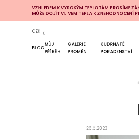
Přejít
VZHLEDEM K VYSOKÝM TEPLOTÁM PROSÍME ZÁKA
na
MŮŽE DOJÍT VLIVEM TEPLA K ZNEHODNOCENÍ 
obsah
CZK
MŮJ
GALERIE
KUDRNATÉ
BLOG
PŘÍBĚH
PROMĚN
PORADENSTVÍ
26.5.2023