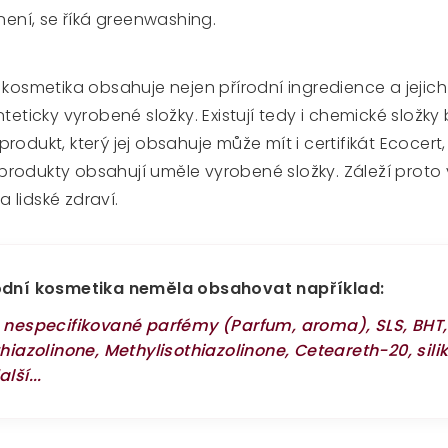
není, se říká greenwashing.
 kosmetika obsahuje nejen přírodní ingredience a jejich
teticky vyrobené složky. Existují tedy i chemické složky b
odukt, který jej obsahuje může mít i certifikát Ecocert,
í produkty obsahují uměle vyrobené složky. Záleží proto
na lidské zdraví.
odní kosmetika neměla obsahovat například:
 nespecifikované parfémy (Parfum, aroma), SLS, BHT,
hiazolinone, Methylisothiazolinone, Ceteareth-20, sili
lší...