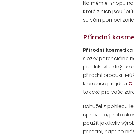
Na mém e-shopu najd
Které z nich jsou "př
se vám pomoci zorie
Přírodní kosme
Přírodní kosmetika
složky potenciálně n
produkt vhodný pro
přírodní produkt. Můž
které sice projdou
C
toxické pro vaše zdra
Bohužel z pohledu leg
upravena, proto slov
použít jakýkoliv výro
přírodní, např. to hl