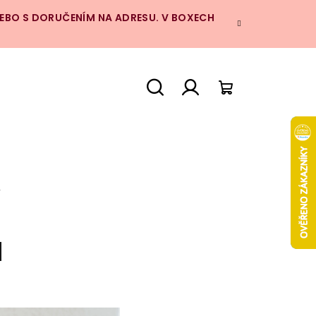
NEBO S DORUČENÍM NA ADRESU. V BOXECH
Hledat
Přihlášení
Nákupní
košík
A
a