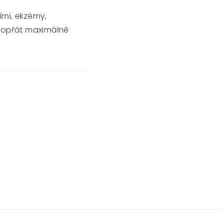
ími, ekzémy,
 dopřát maximálně