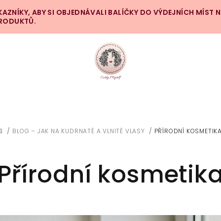
ZNÍKY, ABY SI OBJEDNÁVALI BALÍČKY DO VÝDEJNÍCH MÍST 
PRODUKTŮ.
/
BLOG – JAK NA KUDRNATÉ A VLNITÉ VLASY
/
PŘÍRODNÍ KOSMETIK
DOMŮ
Přírodní kosmetik