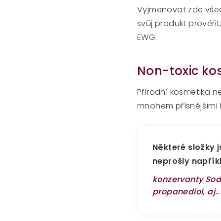
Vyjmenovat zde všech
svůj produkt prověřit
EWG.
Non-toxic ko
Přírodní kosmetika n
mnohem přísnějšími kr
Některé složky j
neprošly napřík
konzervanty Sodi
propanediol, aj..