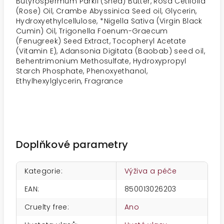
Butyrospermum Parkii (Shea) Butter, Rosa Cetifolia
(Rose) Oil, Crambe Abyssinica Seed oil, Glycerin,
Hydroxyethylcellulose, *Nigella Sativa (Virgin Black
Cumin) Oil, Trigonella Foenum-Graecum
(Fenugreek) Seed Extract, Tocopheryl Acetate
(Vitamin E), Adansonia Digitata (Baobab) seed oil,
Behentrimonium Methosulfate, Hydroxypropyl
Starch Phosphate, Phenoxyethanol,
Ethylhexylglycerin, Fragrance
Doplňkové parametry
Kategorie
:
Výživa a péče
EAN
:
850013026203
Cruelty free
:
Ano