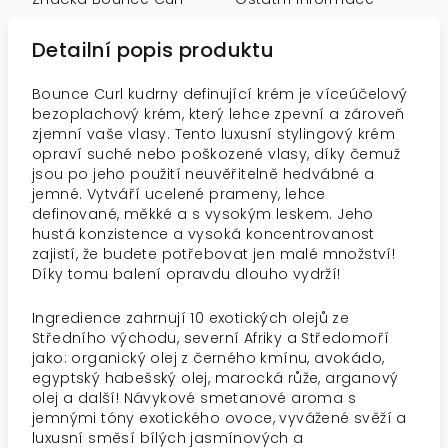
Detailní popis produktu
Bounce Curl kudrny definující krém je víceúčelový
bezoplachový krém, který lehce zpevní a zároveň
zjemní vaše vlasy. Tento luxusní stylingový krém
opraví suché nebo poškozené vlasy, díky čemuž
jsou po jeho použití neuvěřitelně hedvábné a
jemné. Vytváří ucelené prameny, lehce
definované, měkké a s vysokým leskem. Jeho
hustá konzistence a vysoká koncentrovanost
zajistí, že budete potřebovat jen malé množství!
Díky tomu balení opravdu dlouho vydrží!
Ingredience zahrnují 10 exotických olejů ze
Středního východu, severní Afriky a Středomoří
jako: organický olej z černého kmínu, avokádo,
egyptský habešský olej, marocká růže, arganový
olej a další! Návykové smetanové aroma s
jemnými tóny exotického ovoce, vyvážené svěží a
luxusní směsí bílých jasmínových a