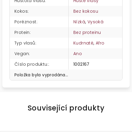
Hustota vlasů
:
Husté vlasy
Kokos
:
Bez kokosu
Poréznost
:
Nízká
,
Vysoká
Protein
:
Bez proteinu
Typ vlasů
:
Kudrnaté
,
Afro
Vegan
:
Ano
Číslo produktu:
:
1002167
Položka byla vyprodána…
Související produkty