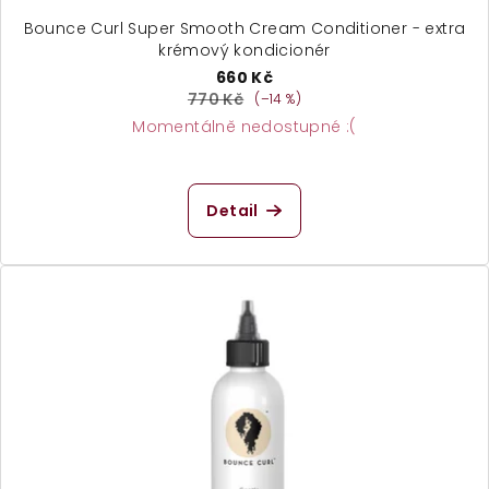
Bounce Curl Super Smooth Cream Conditioner - extra
krémový kondicionér
660 Kč
770 Kč
(–14 %)
Momentálně nedostupné :(
Průměrné
hodnocení
produktu
Detail
je
5,0
z
5
hvězdiček.