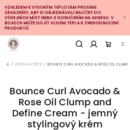
Přejít
VZHLEDEM K VYSOKÝM TEPLOTÁM PROSÍME
na
ZÁKAZNÍKY, ABY SI OBJEDNÁVALI BALÍČKY DO
obsah
VÝDEJNÍCH MÍST NEBO S DORUČENÍM NA ADRESU. V
BOXECH MŮŽE DOJÍT VLIVEM TEPLA K ZNEHODNOCENÍ
PRODUKTŮ.
Nákupn
Hledat
Přihlášení
/
VÝŽIVA A PÉČE
/
BOUNCE CURL AVOCADO & ROSE OIL CLUMP 
DOMŮ
košík
Bounce Curl Avocado &
Rose Oil Clump and
Define Cream - jemný
stylingový krém