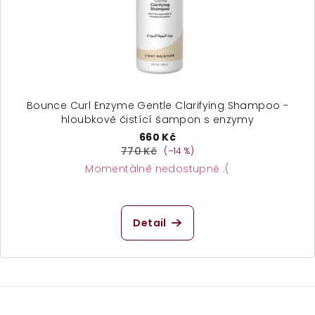
Bounce Curl Enzyme Gentle Clarifying Shampoo -
hloubkově čistící šampon s enzymy
660 Kč
770 Kč
(–14 %)
Momentálně nedostupné :(
Průměrné
hodnocení
produktu
Detail
je
4,5
z
5
hvězdiček.