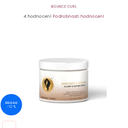
BOUNCE CURL
Průměrné
4 hodnocení
Podrobnosti hodnocení
hodnocení
produktu
je
5,0
z
5
hvězdiček.
850 Kč
–12 %