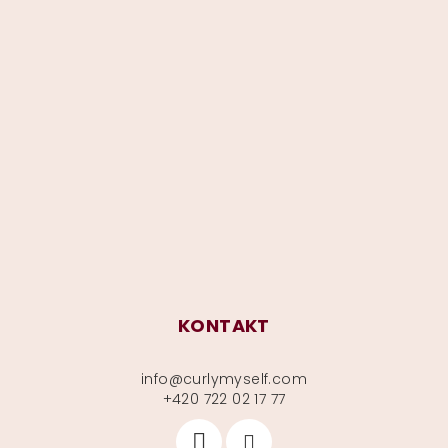
Z
á
p
a
t
í
KONTAKT
info
@
curlymyself.com
+420 722 02 17 77