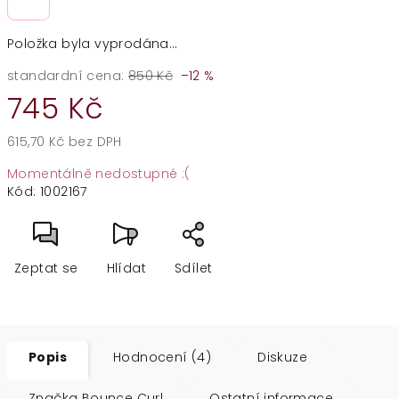
Položka byla vyprodána…
standardní cena:
850 Kč
–12 %
745 Kč
615,70 Kč bez DPH
Měrná
Momentálně nedostupné :(
cena:
Kód:
1002167
Zeptat se
Hlídat
Sdílet
Popis
Hodnocení (4)
Diskuze
Značka
Bounce Curl
Ostatní informace