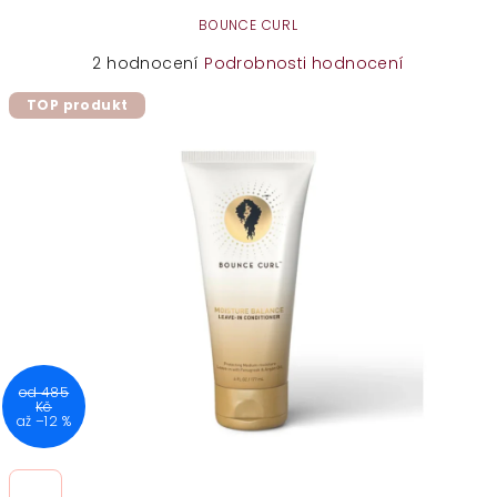
BOUNCE CURL
Průměrné
2 hodnocení
Podrobnosti hodnocení
hodnocení
TOP produkt
produktu
je
5,0
z
5
hvězdiček.
od 485
Kč
až –12 %