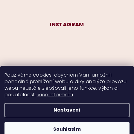
INSTAGRAM
Používáme cookies, abychom Vám umožnili
pohodlné prohlížení webu a díky analýze provozu
Sledovat na Instagramu
webu neustále zlepšovali jeho funkce, výkon a
použitelnost.
Více informací
Nastavení
Copyright 2026
CurlyMyself
. Všechna práva
vyhrazena.
Souhlasím