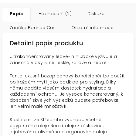
Popis
Hodnocení (2)
Diskuze
Značka
Bounce Curl
Ostatní informace
Detailní popis produktu
Ultrakoncentrovaný leave-in hlubokě výživuje a
zanechá vlasy silné, lesklé, zdravé a hebké.
Tento luxusní bezoplachový kondicionér lze použít
po každém mytí jako podklad pro styling. Díky
němu dodáte vlasům dostatek hydratace a
každodenní ochranu. Je vysoce koncentrovaný; k
dosažení skvělých výsledků budete potřebovat
jen velmi malé množství!
S pěti oleji ze Středního východu včetně
egyptského oleje Neroli, oleje z pískavice,
jojobového, olivového a arganového oleje.