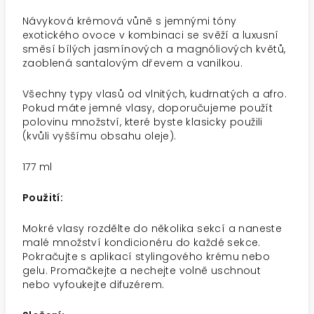
Návyková krémová vůně s jemnými tóny
exotického ovoce v kombinaci se svěží a luxusní
směsí bílých jasmínových a magnóliových květů,
zaoblená santalovým dřevem a vanilkou.
Všechny typy vlasů od vlnitých, kudrnatých a afro.
Pokud máte jemné vlasy, doporučujeme použít
polovinu množství, které byste klasicky použili
(kvůli vyššímu obsahu oleje).
177 ml
Použití:
Mokré vlasy rozdělte do několika sekcí a naneste
malé množství kondicionéru do každé sekce.
Pokračujte s aplikací stylingového krému nebo
gelu. Promačkejte a nechejte volně uschnout
nebo vyfoukejte difuzérem.