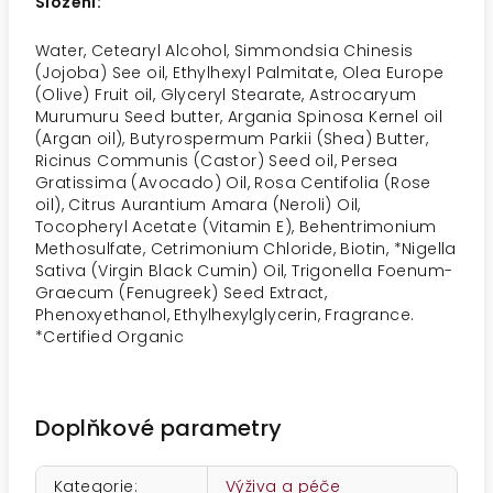
Složení:
Water, Cetearyl Alcohol, Simmondsia Chinesis
(Jojoba) See oil, Ethylhexyl Palmitate, Olea Europe
(Olive) Fruit oil, Glyceryl Stearate, Astrocaryum
Murumuru Seed butter, Argania Spinosa Kernel oil
(Argan oil), Butyrospermum Parkii (Shea) Butter,
Ricinus Communis (Castor) Seed oil, Persea
Gratissima (Avocado) Oil, Rosa Centifolia (Rose
oil), Citrus Aurantium Amara (Neroli) Oil,
Tocopheryl Acetate (Vitamin E), Behentrimonium
Methosulfate, Cetrimonium Chloride, Biotin, *Nigella
Sativa (Virgin Black Cumin) Oil, Trigonella Foenum-
Graecum (Fenugreek) Seed Extract,
Phenoxyethanol, Ethylhexylglycerin, Fragrance.
*Certified Organic
Doplňkové parametry
Kategorie
:
Výživa a péče