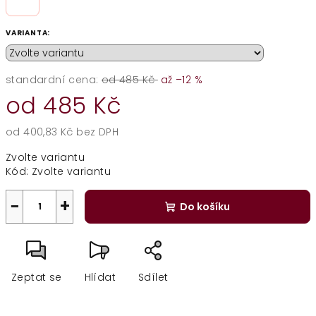
VARIANTA:
standardní cena:
od 485 Kč
až –12 %
od
485 Kč
od
400,83 Kč
bez DPH
Měrná
Zvolte variantu
cena:
Kód:
Zvolte variantu
−
+
Do košíku
Zeptat se
Hlídat
Sdílet