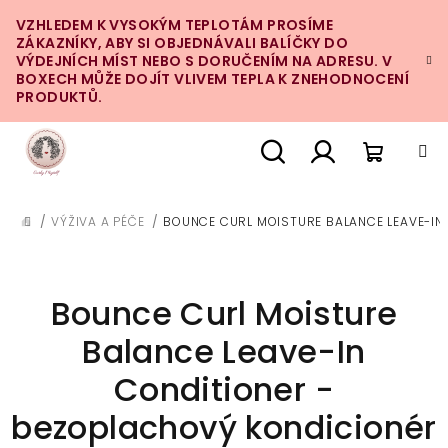
Přejít
VZHLEDEM K VYSOKÝM TEPLOTÁM PROSÍME
na
ZÁKAZNÍKY, ABY SI OBJEDNÁVALI BALÍČKY DO
obsah
VÝDEJNÍCH MÍST NEBO S DORUČENÍM NA ADRESU. V
BOXECH MŮŽE DOJÍT VLIVEM TEPLA K ZNEHODNOCENÍ
PRODUKTŮ.
Nákupn
Hledat
Přihlášení
/
VÝŽIVA A PÉČE
/
BOUNCE CURL MOISTURE BALANCE LEAVE-IN
DOMŮ
košík
Bounce Curl Moisture
Balance Leave-In
Conditioner -
bezoplachový kondicionér