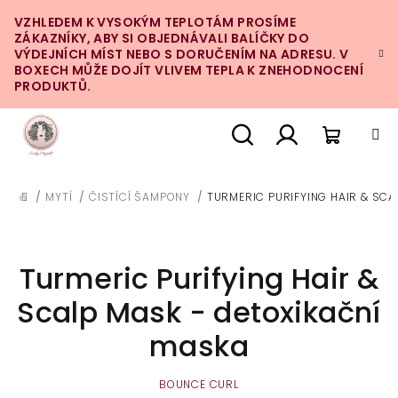
Přejít
VZHLEDEM K VYSOKÝM TEPLOTÁM PROSÍME
na
ZÁKAZNÍKY, ABY SI OBJEDNÁVALI BALÍČKY DO
obsah
VÝDEJNÍCH MÍST NEBO S DORUČENÍM NA ADRESU. V
BOXECH MŮŽE DOJÍT VLIVEM TEPLA K ZNEHODNOCENÍ
PRODUKTŮ.
Nákupn
Hledat
Přihlášení
/
MYTÍ
/
ČISTÍCÍ ŠAMPONY
/
TURMERIC PURIFYING HAIR & SCA
DOMŮ
košík
Turmeric Purifying Hair &
Scalp Mask - detoxikační
maska
BOUNCE CURL