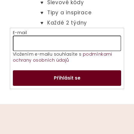
E-mail
Vložením e-mailu souhlasíte s
podmínkami
ochrany osobních údajů
Přihlásit se
Z
á