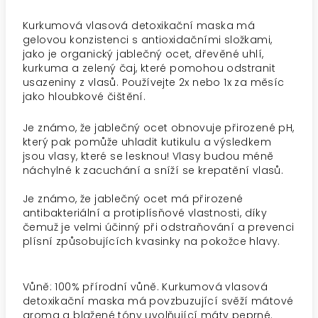
Kurkumová vlasová detoxikační maska má
gelovou konzistenci s antioxidačními složkami,
jako je organický jablečný ocet, dřevěné uhlí,
kurkuma a zelený čaj, které pomohou odstranit
usazeniny z vlasů. Používejte 2x nebo 1x za měsíc
jako hloubkové čištění.
Je známo, že jablečný ocet obnovuje přirozené pH,
který pak pomůže uhladit kutikulu a výsledkem
jsou vlasy, které se lesknou! Vlasy budou méně
náchylné k zacuchání a sníží se krepatění vlasů.
Je známo, že jablečný ocet má přirozené
antibakteriální a protiplísňové vlastnosti, díky
čemuž je velmi účinný při odstraňování a prevenci
plísní způsobujících kvasinky na pokožce hlavy.
Vůně: 100% přírodní vůně. Kurkumová vlasová
detoxikační maska má povzbuzující svěží mátové
aroma a blažené tóny uvolňující máty peprné.