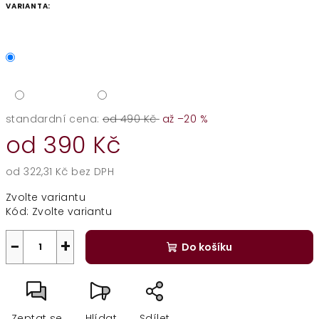
VARIANTA:
standardní cena:
od 490 Kč
až –20 %
od
390 Kč
od
322,31 Kč
bez DPH
Měrná
Zvolte variantu
cena:
Kód:
Zvolte variantu
−
+
Do košíku
Zeptat se
Hlídat
Sdílet