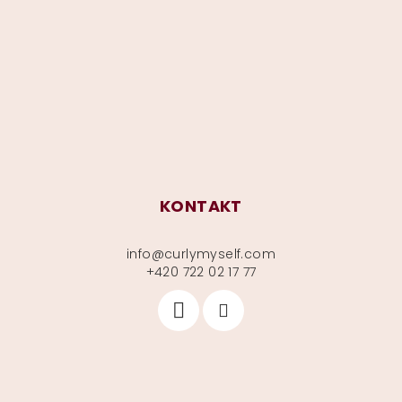
p
a
t
í
KONTAKT
info
@
curlymyself.com
+420 722 02 17 77