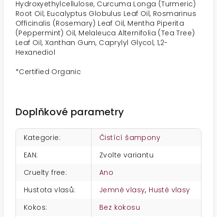
Hydroxyethylcellulose, Curcuma Longa (Turmeric)
Root Oil, Eucalyptus Globulus Leaf Oil, Rosmarinus
Officinalis (Rosemary) Leaf Oil, Mentha Piperita
(Peppermint) Oil, Melaleuca Alternifolia (Tea Tree)
Leaf Oil, Xanthan Gum, Caprylyl Glycol, 1,2-
Hexanediol
*Certified Organic
Doplňkové parametry
Kategorie
:
Čistící šampony
EAN
:
Zvolte variantu
Cruelty free
:
Ano
Hustota vlasů
:
Jemné vlasy
,
Husté vlasy
Kokos
:
Bez kokosu