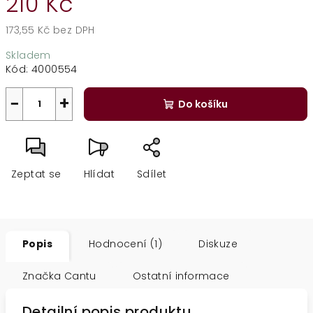
210 Kč
173,55 Kč bez DPH
Měrná
Skladem
cena:
Kód:
4000554
−
+
Do košíku
Zeptat se
Hlídat
Sdílet
Popis
Hodnocení (1)
Diskuze
Značka
Cantu
Ostatní informace
Detailní popis produktu