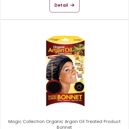
produktu
Detail
je
5,0
z
5
hvězdiček.
Magic Collection Organic Argan Oil Treated Product
Bonnet