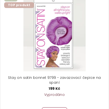
TOP produkt
Stay on satin bonnet 9799 - zavazovací čepice na
spaní
199 Kč
Vyprodáno
Průměrné
hodnocení