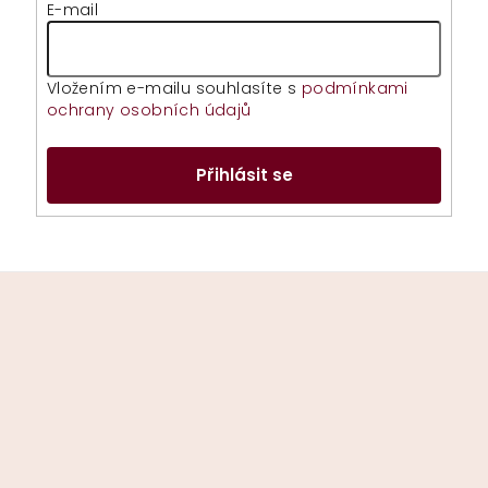
E-mail
Vložením e-mailu souhlasíte s
podmínkami
ochrany osobních údajů
Přihlásit se
Z
á
p
a
t
í