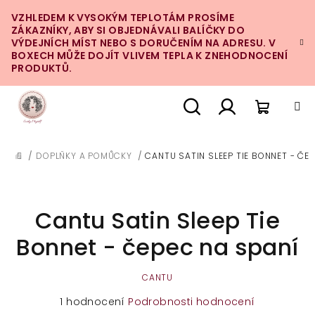
Přejít
VZHLEDEM K VYSOKÝM TEPLOTÁM PROSÍME
na
ZÁKAZNÍKY, ABY SI OBJEDNÁVALI BALÍČKY DO
obsah
VÝDEJNÍCH MÍST NEBO S DORUČENÍM NA ADRESU. V
BOXECH MŮŽE DOJÍT VLIVEM TEPLA K ZNEHODNOCENÍ
PRODUKTŮ.
Nákupn
Hledat
Přihlášení
/
DOPLŇKY A POMŮCKY
/
CANTU SATIN SLEEP TIE BONNET - ČE
DOMŮ
košík
Cantu Satin Sleep Tie
Bonnet - čepec na spaní
CANTU
Průměrné
1 hodnocení
Podrobnosti hodnocení