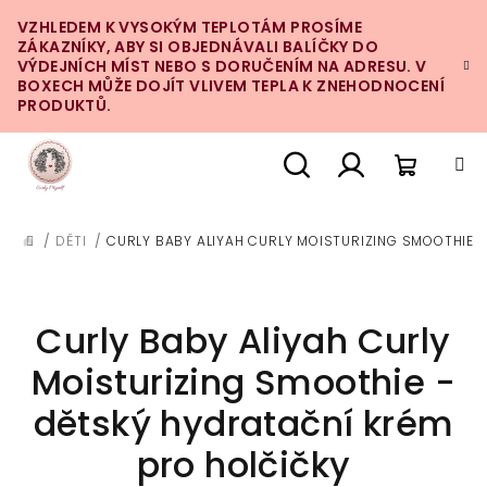
Přejít
VZHLEDEM K VYSOKÝM TEPLOTÁM PROSÍME
na
ZÁKAZNÍKY, ABY SI OBJEDNÁVALI BALÍČKY DO
obsah
VÝDEJNÍCH MÍST NEBO S DORUČENÍM NA ADRESU. V
BOXECH MŮŽE DOJÍT VLIVEM TEPLA K ZNEHODNOCENÍ
PRODUKTŮ.
Nákupn
Hledat
Přihlášení
/
DĚTI
/
CURLY BABY ALIYAH CURLY MOISTURIZING SMOOTHIE 
DOMŮ
košík
Curly Baby Aliyah Curly
Moisturizing Smoothie -
dětský hydratační krém
pro holčičky