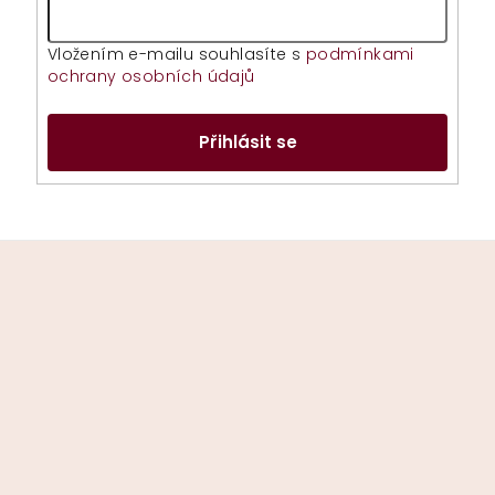
Vložením e-mailu souhlasíte s
podmínkami
ochrany osobních údajů
Přihlásit se
Z
á
p
a
t
í