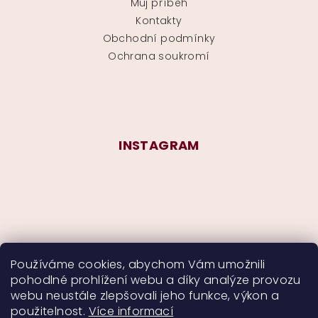
Můj příběh
Kontakty
Obchodní podmínky
Ochrana soukromí
INSTAGRAM
Používáme cookies, abychom Vám umožnili
pohodlné prohlížení webu a díky analýze provozu
Sledovat na Instagramu
webu neustále zlepšovali jeho funkce, výkon a
použitelnost.
Více informací