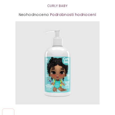
CURLY BABY
Průměrné
Neohodnoceno
Podrobnosti hodnocení
hodnocení
produktu
je
0,0
z
5
hvězdiček.