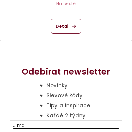
Na cestě
Průměrné
hodnocení
produktu
Detail
je
5,0
z
5
hvězdiček.
Odebírat newsletter
E-mail