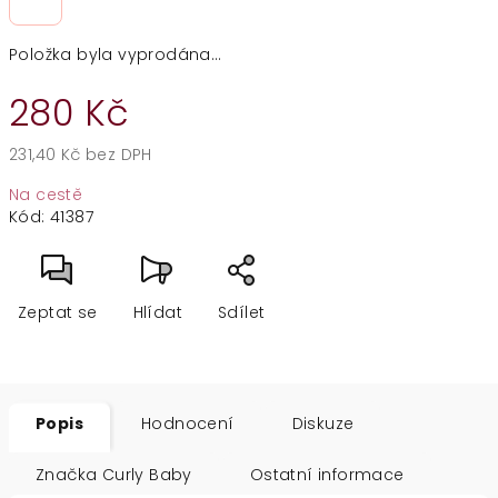
Položka byla vyprodána…
280 Kč
231,40 Kč bez DPH
Měrná
Na cestě
cena:
Kód:
41387
Zeptat se
Hlídat
Sdílet
Popis
Hodnocení
Diskuze
Značka
Curly Baby
Ostatní informace