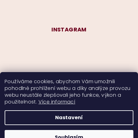
INSTAGRAM
Používáme cookies, abychom Vám umožnili
pohodlné prohlížení webu a díky analýze provozu
Sledovat na Instagramu
webu neustále zlepšovali jeho funkce, výkon a
použitelnost.
Více informací
Nastavení
Copyright 2026
CurlyMyself
. Všechna práva
vyhrazena.
Souhlasím