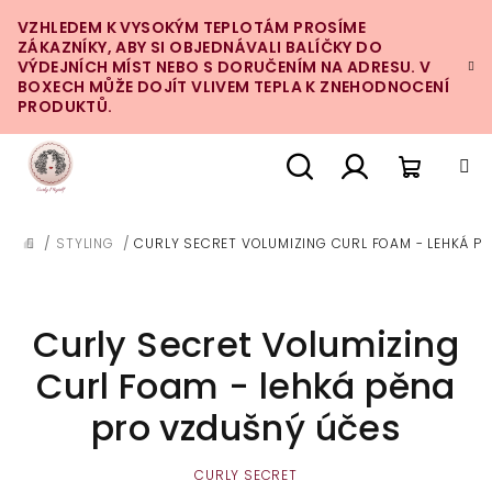
Přejít
VZHLEDEM K VYSOKÝM TEPLOTÁM PROSÍME
na
ZÁKAZNÍKY, ABY SI OBJEDNÁVALI BALÍČKY DO
obsah
VÝDEJNÍCH MÍST NEBO S DORUČENÍM NA ADRESU. V
BOXECH MŮŽE DOJÍT VLIVEM TEPLA K ZNEHODNOCENÍ
PRODUKTŮ.
Nákupn
Hledat
Přihlášení
/
STYLING
/
CURLY SECRET VOLUMIZING CURL FOAM - LEHKÁ P
DOMŮ
košík
Curly Secret Volumizing
Curl Foam - lehká pěna
pro vzdušný účes
CURLY SECRET