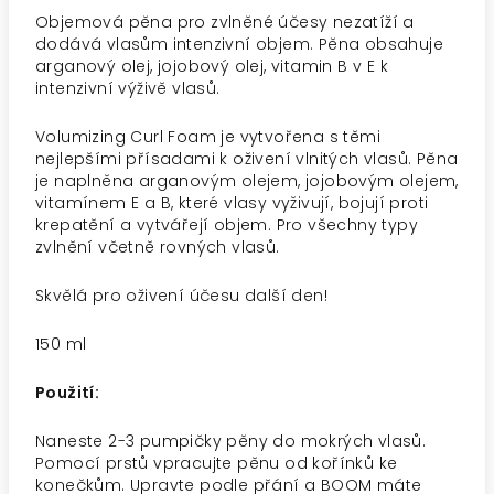
Objemová pěna pro zvlněné účesy nezatíží a
dodává vlasům intenzivní objem. Pěna obsahuje
arganový olej, jojobový olej, vitamin B v E k
intenzivní výživě vlasů.
Volumizing Curl Foam je vytvořena s těmi
nejlepšími přísadami k oživení vlnitých vlasů. Pěna
je naplněna arganovým olejem, jojobovým olejem,
vitamínem E a B, které vlasy vyživují, bojují proti
krepatění a vytvářejí objem. Pro všechny typy
zvlnění včetně rovných vlasů.
Skvělá pro oživení účesu další den!
150 ml
Použití:
Naneste 2-3 pumpičky pěny do mokrých vlasů.
Pomocí prstů vpracujte pěnu od kořínků ke
konečkům. Upravte podle přání a BOOM máte