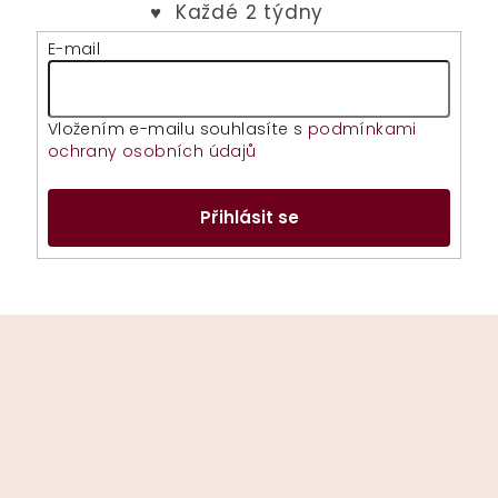
E-mail
Vložením e-mailu souhlasíte s
podmínkami
ochrany osobních údajů
Přihlásit se
Z
á
p
a