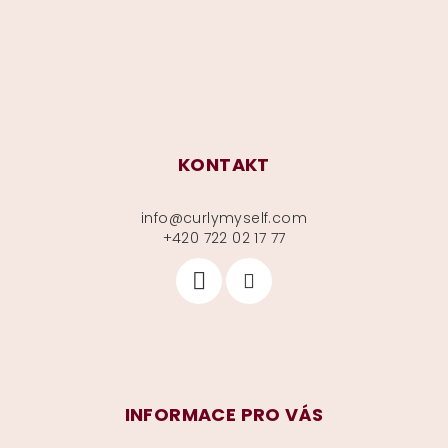
t
í
KONTAKT
info
@
curlymyself.com
+420 722 02 17 77
INFORMACE PRO VÁS