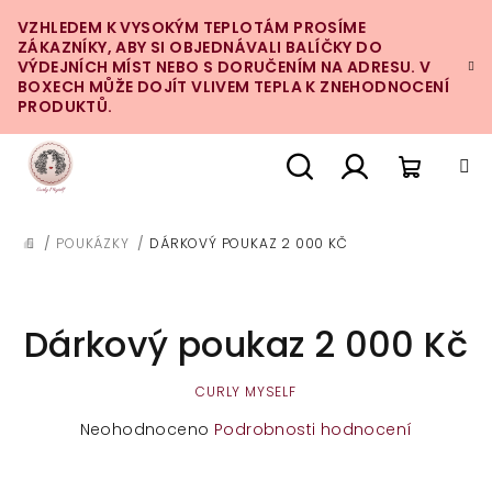
Přejít
VZHLEDEM K VYSOKÝM TEPLOTÁM PROSÍME
na
ZÁKAZNÍKY, ABY SI OBJEDNÁVALI BALÍČKY DO
obsah
VÝDEJNÍCH MÍST NEBO S DORUČENÍM NA ADRESU. V
BOXECH MŮŽE DOJÍT VLIVEM TEPLA K ZNEHODNOCENÍ
PRODUKTŮ.
Nákupn
Hledat
Přihlášení
/
POUKÁZKY
/
DÁRKOVÝ POUKAZ 2 000 KČ
DOMŮ
košík
Dárkový poukaz 2 000 Kč
CURLY MYSELF
Průměrné
Neohodnoceno
Podrobnosti hodnocení
hodnocení
produktu