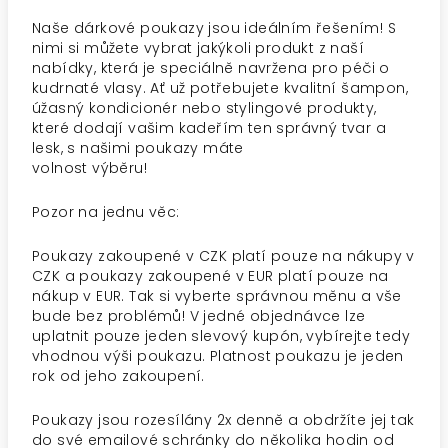
Naše dárkové poukazy jsou ideálním řešením! S
nimi si můžete vybrat jakýkoli produkt z naší
nabídky, která je speciálně navržena pro péči o
kudrnaté vlasy. Ať už potřebujete kvalitní šampon,
úžasný kondicionér nebo stylingové produkty,
které dodají vašim kadeřím ten správný tvar a
lesk, s našimi poukazy máte
volnost výběru!
Pozor na jednu věc:
Poukazy zakoupené v CZK platí pouze na nákupy v
CZK a poukazy zakoupené v EUR platí pouze na
nákup v EUR. Tak si vyberte správnou měnu a vše
bude bez problémů! V jedné objednávce lze
uplatnit pouze jeden slevový kupón, vybírejte tedy
vhodnou výši poukazu. Platnost poukazu je jeden
rok od jeho zakoupení.
Poukazy jsou rozesílány 2x denně a obdržíte jej tak
do své emailové schránky do několika hodin od