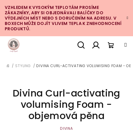
Přejít
VZHLEDEM K VYSOKÝM TEPLOTÁM PROSÍME
na
ZÁKAZNÍKY, ABY SI OBJEDNÁVALI BALÍČKY DO
obsah
VÝDEJNÍCH MÍST NEBO S DORUČENÍM NA ADRESU. V
BOXECH MŮŽE DOJÍT VLIVEM TEPLA K ZNEHODNOCENÍ
PRODUKTŮ.
Nákupn
Hledat
Přihlášení
/
STYLING
/
DIVINA CURL-ACTIVATING VOLUMISING FOAM - O
DOMŮ
košík
Divina Curl-activating
volumising Foam -
objemová pěna
DIVINA