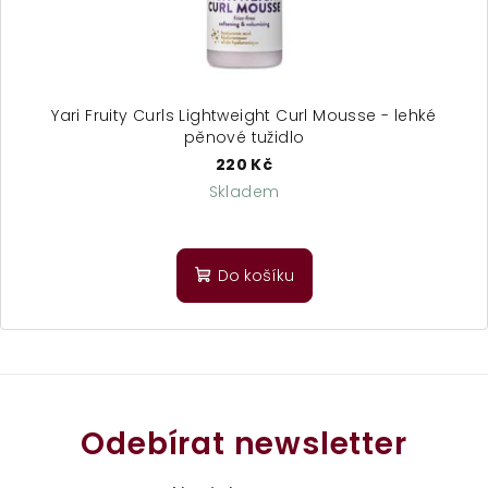
Yari Fruity Curls Lightweight Curl Mousse - lehké
pěnové tužidlo
220 Kč
Skladem
Průměrné
hodnocení
produktu
Do košíku
je
4,6
z
5
hvězdiček.
Odebírat newsletter