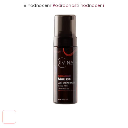
Průměrné
8 hodnocení
Podrobnosti hodnocení
hodnocení
produktu
je
5,0
z
5
hvězdiček.