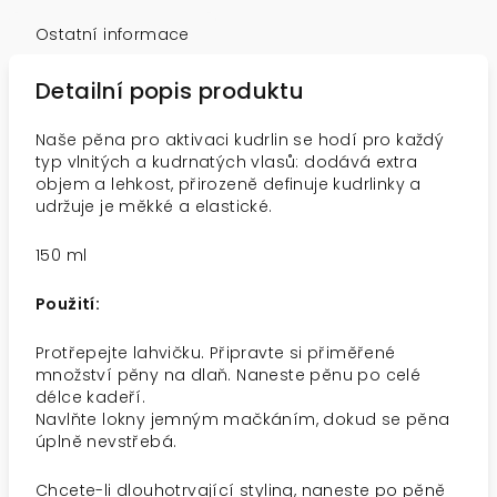
Ostatní informace
Detailní popis produktu
Naše pěna pro aktivaci kudrlin se hodí pro každý
typ vlnitých a kudrnatých vlasů: dodává extra
objem a lehkost, přirozeně definuje kudrlinky a
udržuje je měkké a elastické.
150 ml
Použití:
Protřepejte lahvičku. Připravte si přiměřené
množství pěny na dlaň. Naneste pěnu po celé
délce kadeří.
Navlňte lokny jemným mačkáním, dokud se pěna
úplně nevstřebá.
Chcete-li dlouhotrvající styling, naneste po pěně