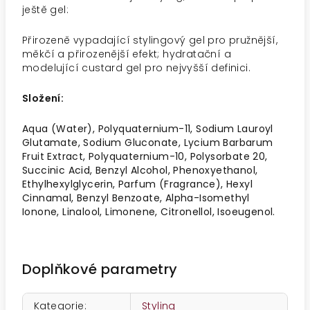
ještě gel:
Přirozeně vypadající stylingový gel pro pružnější,
měkčí a přirozenější efekt; hydratační a
modelující custard gel pro nejvyšší definici.
Složení:
Aqua (Water), Polyquaternium-11, Sodium Lauroyl
Glutamate, Sodium Gluconate, Lycium Barbarum
Fruit Extract, Polyquaternium-10, Polysorbate 20,
Succinic Acid, Benzyl Alcohol, Phenoxyethanol,
Ethylhexylglycerin, Parfum (Fragrance), Hexyl
Cinnamal, Benzyl Benzoate, Alpha-Isomethyl
Ionone, Linalool, Limonene, Citronellol, Isoeugenol.
Doplňkové parametry
Kategorie
:
Styling