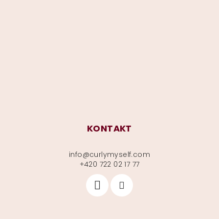
á
p
a
t
í
KONTAKT
info
@
curlymyself.com
+420 722 02 17 77