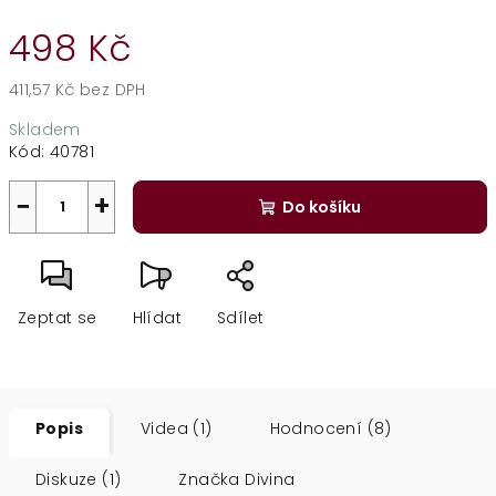
498 Kč
411,57 Kč bez DPH
Měrná
Skladem
cena:
Kód:
40781
−
+
Do košíku
Zeptat se
Hlídat
Sdílet
Popis
Videa (1)
Hodnocení (8)
Diskuze (1)
Značka
Divina