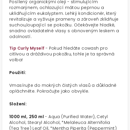
Posílený organickými oleji - stimulujícím
rozmarýnem, ochlazující mátou peprnou a
uklidňujícím eukalyptem. Lehký kondicionér, který
revitalizuje a vyživuje prameny a zároveň zklidňuje
suchou,loupající se pokožku. Očekávejte hladké,
snadno ovladatelné vlasy s obnoveným leskem a
odolností.
Tip Curly Myself
- Pokud hledáte cowash pro
citlivou a dráždivou pokožku, tohle je ta správná
volba!
Použití:
Vmasírujte do mokrých čistých vlasů a důkladně
opláchněte. Pokračujte jako obvykle.
Složení:
1000 ml,
250 ml
- Aqua (Purified Water), Cetyl
Alcohol, Stearyl Alcohol, *Melaleuca Alternifolia
(Tea Tree) Leaf Oil, *Mentha Piperita (Peppermint)