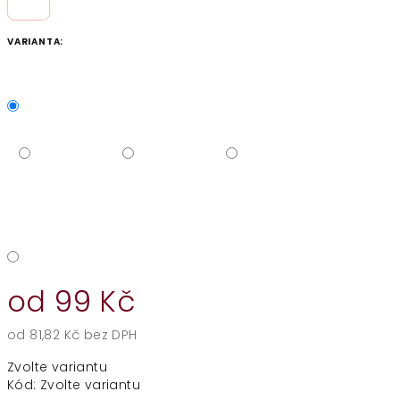
VARIANTA:
od
99 Kč
od
81,82 Kč
bez DPH
Měrná
Zvolte variantu
cena:
Kód:
Zvolte variantu