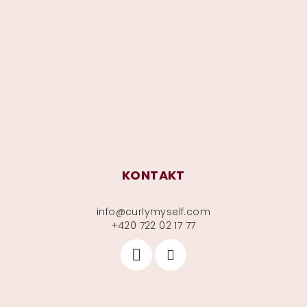
á
p
a
t
í
KONTAKT
info
@
curlymyself.com
+420 722 02 17 77