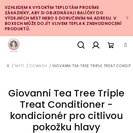
Přejít
VZHLEDEM K VYSOKÝM TEPLOTÁM PROSÍME
na
ZÁKAZNÍKY, ABY SI OBJEDNÁVALI BALÍČKY DO
obsah
VÝDEJNÍCH MÍST NEBO S DORUČENÍM NA ADRESU. V
BOXECH MŮŽE DOJÍT VLIVEM TEPLA K ZNEHODNOCENÍ
PRODUKTŮ.
Nákupn
Hledat
Přihlášení
/
MYTÍ
/
COWASH
/
GIOVANNI TEA TREE TRIPLE TREAT CONDIT
DOMŮ
košík
Giovanni Tea Tree Triple
Treat Conditioner -
kondicionér pro citlivou
pokožku hlavy