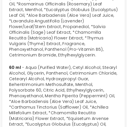
Oil, *Rosmarinus Officinalis (Rosemary) Leaf
Extract, Menthol, *Eucalyptus Globulus (Eucalyptus)
Leaf Oil, *Aloe Barbadensis (Aloe Vera) Leaf Juice,
*Lavandula Angustifolia (Lavender)
Flower/Leaf/Stem Extract, Propanediol, *Salvia
Officinalis (Sage) Leaf Extract, *Chamomilla
Recutita (Matricaria) Flower Extract, *Thymus
Vulgaris (Thyme) Extract, Fragrance,
Phenoxyethanol, Panthenol (Pro-Vitamin B5),
Cetrimonium Bromide, Ethylhexylglycerin.
60 ml
- Aqua (Purified Water), Cetyl Alcohol, Stearyl
Alcohol, Glycerin, Panthenol, Cetrimonium Chloride,
Cetearyl Alcohol, Hydroxypropyl Guar,
Behentrimonium Methosulfate, Menthol,
Polysorbate 60, Citric Acid, Ethylhexylglycerin,
Phenoxyethanol, Mentha Piperita (Peppermint) Oil,
*Aloe Barbadensis (Aloe Vera) Leaf Juice,
*Carthamus Tinctorius (Safflower) Oil, *Achillea
Millefolium Extract, *Chamomilla Recutita
(Matricaria) Flower Extract, *Equisetum Arvense
Extract, *Eucalyptus Globulus (Eucalyptus) Oil,