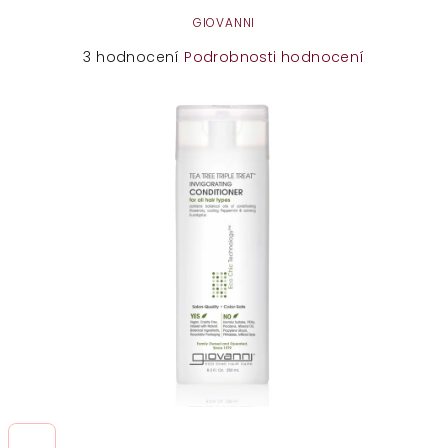
GIOVANNI
Průměrné
3 hodnocení
Podrobnosti hodnocení
hodnocení
produktu
je
3,0
z
5
hvězdiček.