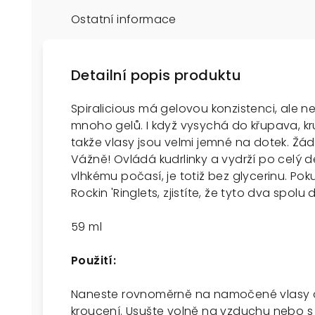
Ostatní informace
Detailní popis produktu
Spiralicious má gelovou konzistenci, ale ne
mnoho gelů. I když vysychá do křupava, k
takže vlasy jsou velmi jemné na dotek. Ž
Vážně! Ovládá kudrlinky a vydrží po celý 
vlhkému počasí, je totiž bez glycerinu. P
Rockin 'Ringlets, zjistíte, že tyto dva spolu 
59 ml
Použití:
Naneste rovnoměrně na namočené vlasy a
kroucení. Usušte volně na vzduchu nebo s 