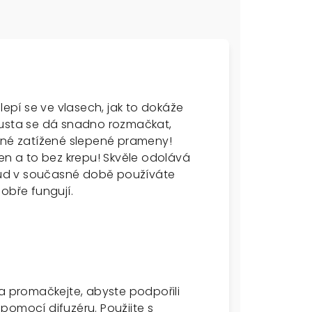
lepí se ve vlasech, jak to dokáže
rusta se dá snadno rozmačkat,
ádné zatížené slepené prameny!
den a to bez krepu! Skvěle odolává
okud v současné době používáte
dobře fungují.
 promačkejte, abyste podpořili
pomocí difuzéru. Použijte s