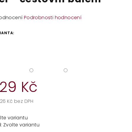
měrné
odnocení
Podrobnosti hodnocení
dnocení
duktu
IANTA:
zdiček.
29 Kč
,26 Kč bez DPH
rná
a:
lte variantu
:
Zvolte variantu