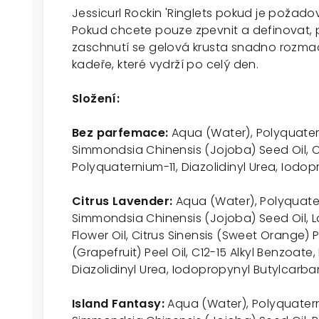
Jessicurl Rockin 'Ringlets pokud je požado
Pokud chcete pouze zpevnit a definovat, 
zaschnutí se gelová krusta snadno rozma
kadeře, které vydrží po celý den.
Složení:
Bez parfemace:
Aqua (Water), Polyquater
Simmondsia Chinensis (Jojoba) Seed Oil, C1
Polyquaternium-11, Diazolidinyl Urea, Iodo
Citrus Lavender:
Aqua (Water), Polyquate
Simmondsia Chinensis (Jojoba) Seed Oil, L
Flower Oil, Citrus Sinensis (Sweet Orange) P
(Grapefruit) Peel Oil, C12-15 Alkyl Benzoate
Diazolidinyl Urea, Iodopropynyl Butylcarba
Island Fantasy:
Aqua (Water), Polyquatern