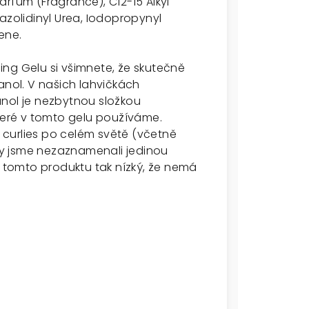
rfum (Fragrance), C12-15 Alkyl
azolidinyl Urea, Iodopropynyl
ene.
ling Gelu si všimnete, že skutečně
anol. V našich lahvičkách
hanol je nezbytnou složkou
které v tomto gelu používáme.
a curlies po celém světě (včetně
kdy jsme nezaznamenali jedinou
v tomto produktu tak nízký, že nemá