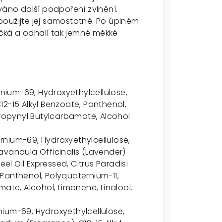
váno další podpoření zvlnění.
použijte jej samostatně. Po úplném
čká a odhalí tak jemné měkké
nium-69, Hydroxyethylcellulose,
2-15 Alkyl Benzoate, Panthenol,
propynyl Butylcarbamate, Alcohol.
rnium-69, Hydroxyethylcellulose,
avandula Officinalis (Lavender)
eel Oil Expressed, Citrus Paradisi
, Panthenol, Polyquaternium-11,
mate, Alcohol, Limonene, Linalool.
ium-69, Hydroxyethylcellulose,