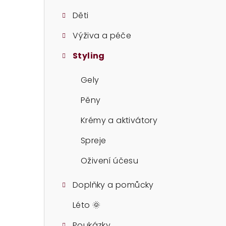
t
Děti
r
Výživa a péče
a
Styling
n
n
Gely
í
Pěny
p
Krémy a aktivátory
a
Spreje
n
Oživení účesu
e
Doplňky a pomůcky
l
Léto 🌞
Poukázky