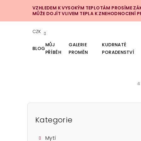
Přejít
VZHLEDEM K VYSOKÝM TEPLOTÁM PROSÍME ZÁKA
na
MŮŽE DOJÍT VLIVEM TEPLA K ZNEHODNOCENÍ 
obsah
CZK
MŮJ
GALERIE
KUDRNATÉ
BLOG
PŘÍBĚH
PROMĚN
PORADENSTVÍ
D
P
o
Kategorie
Přeskočit
kategorie
s
Mytí