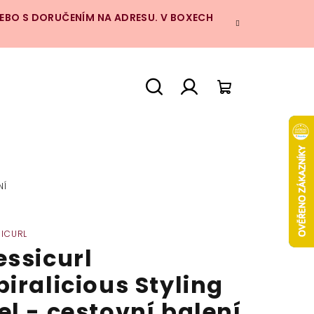
NEBO S DORUČENÍM NA ADRESU. V BOXECH
Hledat
Přihlášení
Nákupní
košík
NÍ
SICURL
essicurl
piralicious Styling
el - cestovní balení