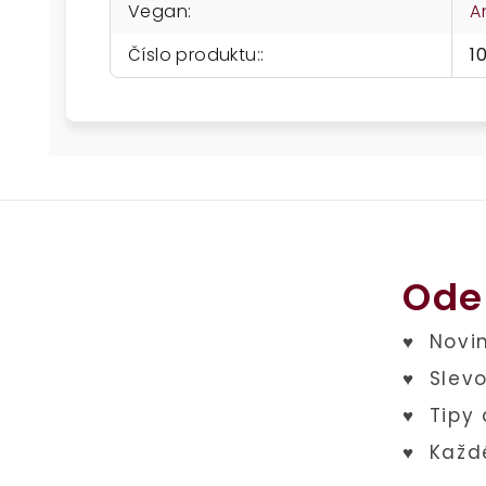
Vegan
:
A
Číslo produktu:
:
1
Ode