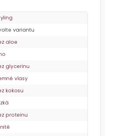
tyling
volte variantu
ez aloe
no
ez glycerinu
emné vlasy
ez kokosu
ízká
ez proteinu
lnité