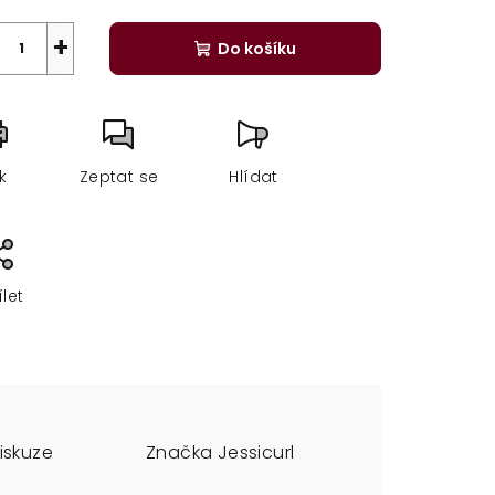
+
Do košíku
sk
Zeptat se
Hlídat
ílet
iskuze
Značka
Jessicurl