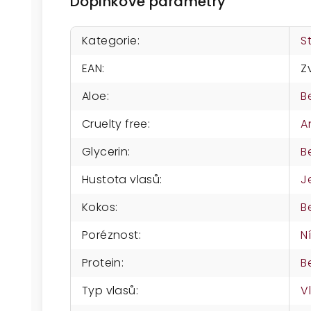
Doplňkové parametry
Kategorie
:
S
EAN
:
Z
Aloe
:
B
Cruelty free
:
A
Glycerin
:
B
Hustota vlasů
:
J
Kokos
:
B
Poréznost
:
N
Protein
:
B
Typ vlasů
:
V