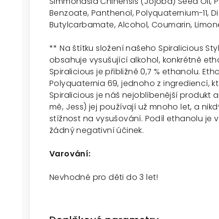
Simmondsia Chinensis (Jojoba) Seed Oil, Pa
Benzoate, Panthenol, Polyquaternium-11, Di
Butylcarbamate, Alcohol, Coumarin, Limon
**
Na štítku složení našeho Spiralicious Sty
obsahuje vysušující alkohol, konkrétně eth
Spiralicious je přibližně 0,7 % ethanolu. Et
Polyquaternia 69, jednoho z ingrediencí, 
Spiralicious je náš nejoblíbenější produkt 
mě, Jess) jej používají už mnoho let, a ni
stížnost na vysušování. Podíl ethanolu je 
žádný negativní účinek.
Varování:
Nevhodné pro děti do 3 let!