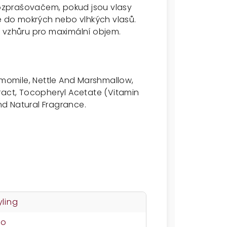
 rozprašovačem, pokud jsou vlasy
te do mokrých nebo vlhkých vlasů.
u vzhůru pro maximální objem.
amomile, Nettle And Marshmallow,
ract, Tocopheryl Acetate (Vitamin
and Natural Fragrance.
yling
no