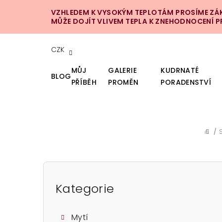
Přejít
VZHLEDEM K VYSOKÝM TEPLOTÁM PROSÍME ZÁKA
na
MŮŽE DOJÍT VLIVEM TEPLA K ZNEHODNOCENÍ 
obsah
CZK
MŮJ
GALERIE
KUDRNATÉ
BLOG
PŘÍBĚH
PROMĚN
PORADENSTVÍ
/
DOM
P
o
Kategorie
Přeskočit
kategorie
s
Mytí