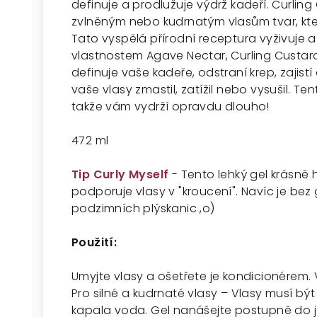
definuje a prodlužuje výdrž kadeří. Curli
zvlněným nebo kudrnatým vlasům tvar, který 
Tato vyspělá přírodní receptura vyživuje a 
vlastnostem Agave Nectar, Curling Custar
definuje vaše kadeře, odstraní krep, zajist
vaše vlasy zmastil, zatížil nebo vysušil. T
takže vám vydrží opravdu dlouho!
472 ml
Tip Curly Myself
- Tento lehký gel krásně
podporuje vlasy v "kroucení". Navíc je bez 
podzimních plýskanic ,o)
Použití:
Umyjte vlasy a ošetřete je kondicionérem.
Pro silné a kudrnaté vlasy – Vlasy musí bý
kapala voda. Gel nanášejte postupně do j