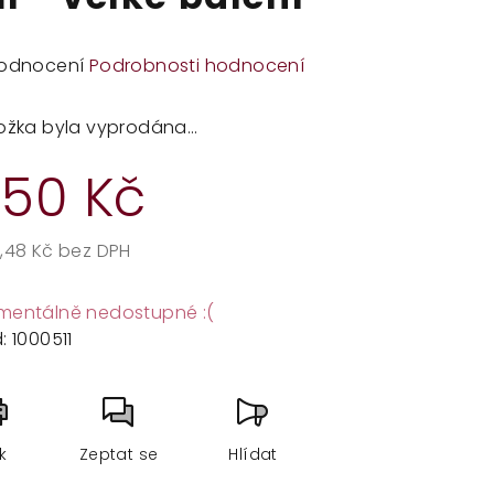
měrné
odnocení
Podrobnosti hodnocení
dnocení
duktu
ožka byla vyprodána…
50 Kč
zdiček.
,48 Kč bez DPH
rná
a:
entálně nedostupné :(
:
1000511
sk
Zeptat se
Hlídat