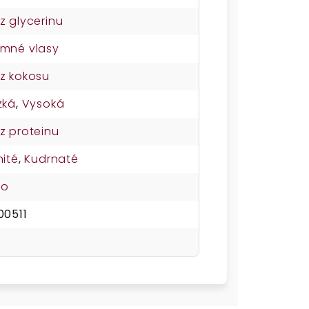
z glycerinu
mné vlasy
z kokosu
zká
,
Vysoká
z proteinu
nité
,
Kudrnaté
no
00511