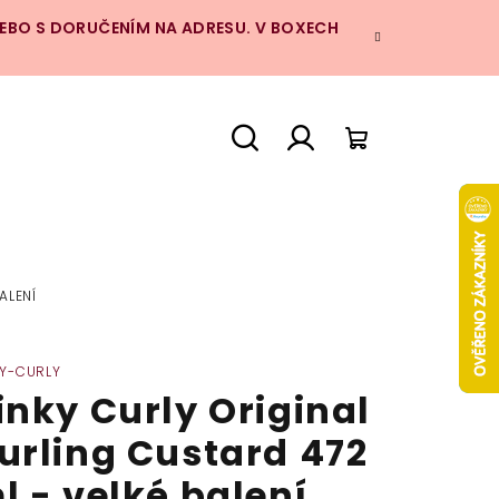
NEBO S DORUČENÍM NA ADRESU. V BOXECH
Hledat
Přihlášení
Nákupní
košík
ALENÍ
KY-CURLY
inky Curly Original
urling Custard 472
l - velké balení