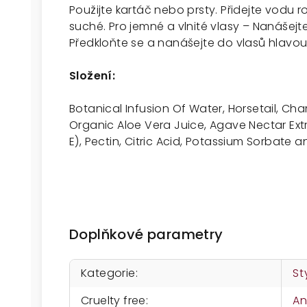
Použijte kartáč nebo prsty. Přidejte vodu
suché. Pro jemné a vlnité vlasy – Nanášej
Předkloňte se a nanášejte do vlasů hlavo
Složení:
Botanical Infusion Of Water, Horsetail, Ch
Organic Aloe Vera Juice, Agave Nectar Ext
E), Pectin, Citric Acid, Potassium Sorbate 
Doplňkové parametry
Kategorie
:
St
Cruelty free
:
A