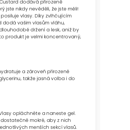
ng Custard dodává přirozeně
jste nikdy nevěděli, že jste měli!
posiluje vlasy. Díky zvlhčujícím
d dodá vašim vlasům vláhu,
í dlouhodobé držení a lesk, aniž by
ento produkt je velmi koncentrovaný,
 hydratuje a zároveň přirozeně
glycerinu, takže jasná volba i do
 Vlasy opláchněte a naneste gel.
t dostatečně mokré, aby z nich
ednotlivých menších sekcí vlasů.