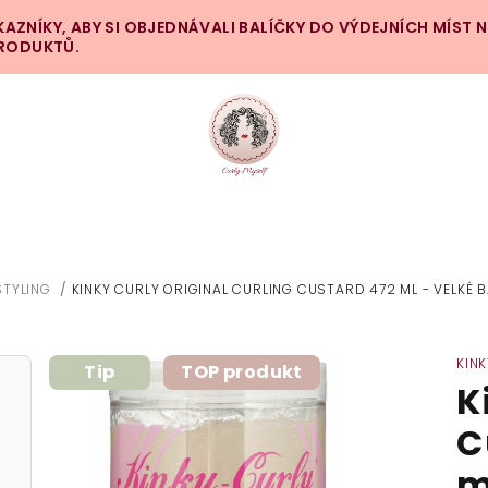
ZNÍKY, ABY SI OBJEDNÁVALI BALÍČKY DO VÝDEJNÍCH MÍST 
PRODUKTŮ.
STYLING
/
KINKY CURLY ORIGINAL CURLING CUSTARD 472 ML - VELKÉ B
Ů
KIN
Tip
TOP produkt
K
C
m