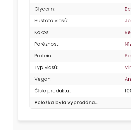
Glycerin
:
Be
Hustota vlasů
:
Je
Kokos
:
Be
Poréznost
:
Ní
Protein
:
Be
Typ vlasů
:
Vl
Vegan
:
A
Číslo produktu:
:
10
Položka byla vyprodána…