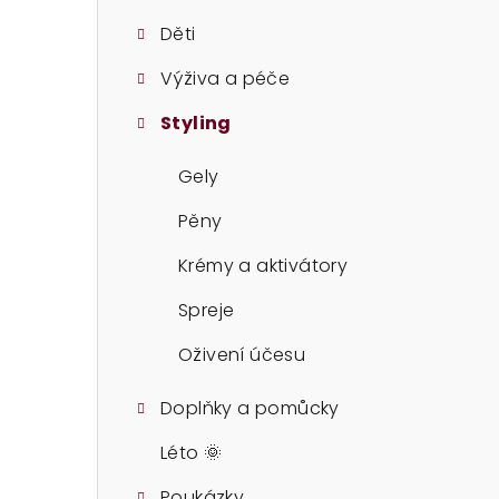
t
Děti
r
Výživa a péče
a
Styling
n
n
Gely
í
Pěny
p
Krémy a aktivátory
a
Spreje
n
Oživení účesu
e
Doplňky a pomůcky
l
Léto 🌞
Poukázky