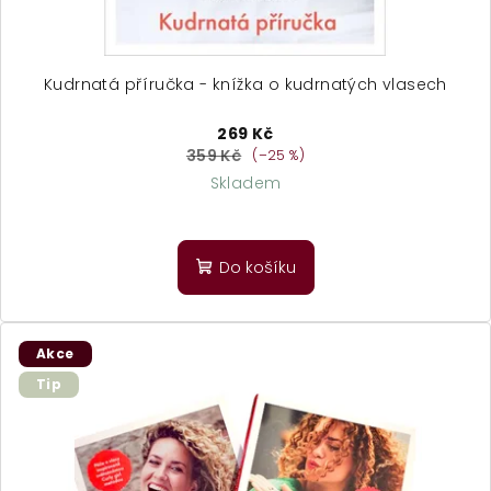
Kudrnatá příručka - knížka o kudrnatých vlasech
269 Kč
359 Kč
(–25 %)
Skladem
Průměrné
hodnocení
produktu
Do košíku
je
5,0
z
5
Akce
hvězdiček.
Tip