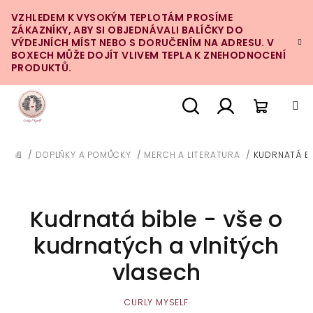
Přejít
VZHLEDEM K VYSOKÝM TEPLOTÁM PROSÍME
na
ZÁKAZNÍKY, ABY SI OBJEDNÁVALI BALÍČKY DO
obsah
VÝDEJNÍCH MÍST NEBO S DORUČENÍM NA ADRESU. V
BOXECH MŮŽE DOJÍT VLIVEM TEPLA K ZNEHODNOCENÍ
PRODUKTŮ.
Nákupn
Hledat
Přihlášení
/
DOPLŇKY A POMŮCKY
/
MERCH A LITERATURA
/
KUDRNATÁ BI
DOMŮ
košík
Kudrnatá bible - vše o
kudrnatých a vlnitých
vlasech
CURLY MYSELF