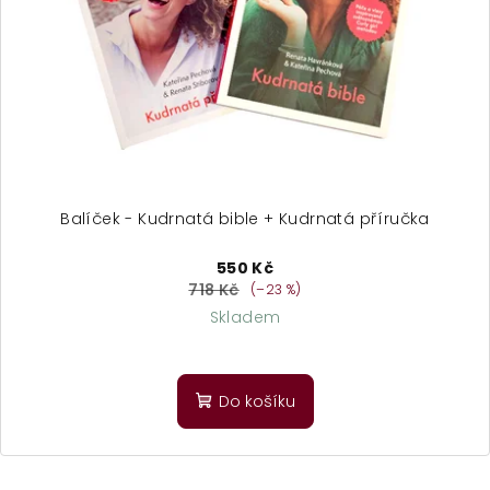
Balíček - Kudrnatá bible + Kudrnatá příručka
550 Kč
718 Kč
(–23 %)
Skladem
Průměrné
hodnocení
produktu
Do košíku
je
5,0
z
5