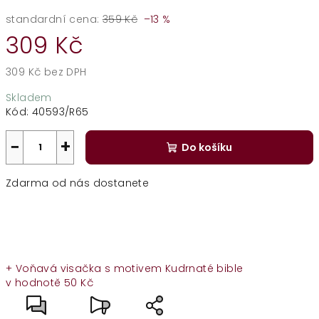
standardní cena:
359 Kč
–13 %
309 Kč
309 Kč bez DPH
Měrná
Skladem
cena:
Kód:
40593/R65
−
+
Do košíku
Zdarma od nás dostanete
+ Voňavá visačka s motivem Kudrnaté bible
v hodnotě 50 Kč