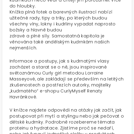
kudrnkách něco vědí a chtějí jim porozumět více
do hloubky.
Knížka plná fotek a barevných ilustrací nabízí
užitečné rady, tipy a triky, po kterých budou
všechny vlny, lokny i kudrliny vypadat naprosto
božsky a hlavně budou
zdravé a plné síly. Samostatná kapitola je
věnována také andělským kudrnkám našich
nejmenších.
Informace a postupy, jak s kudrnatými vlasy
zacházet a starat se o ně, jsou inspirované
světoznámou Curly girl metodou Lorraine
Masseyové, ale zakládají se především na letitých
zkušenostech a postřezích autorky, majitelky
„kudrnatého“ e-shopu CurlyMyself Renaty
Havránkové.
V knížce najdete odpovědi na otázky jak začít, jak
postupovat při mytí a stylingu nebo jak pečovat o
dětské kudrnky. Podrobně rozebereme témata
proteinu a hydratace. Zjistíme proč se nedaří,