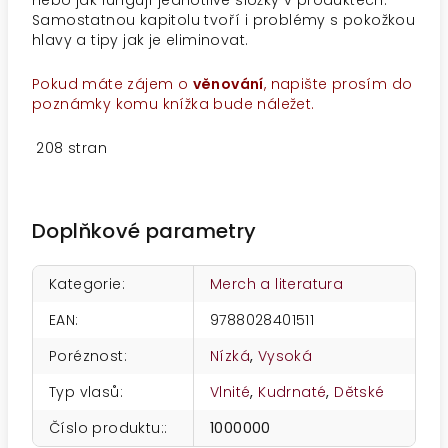
nebo jak fungují jednotlivé složky v produktech.
Samostatnou kapitolu tvoří i problémy s pokožkou
hlavy a tipy jak je eliminovat.
Pokud máte zájem o
věnování
, napište prosím do
poznámky komu knížka bude náležet.
208 stran
Doplňkové parametry
Kategorie
:
Merch a literatura
EAN
:
9788028401511
Poréznost
:
Nízká
,
Vysoká
Typ vlasů
:
Vlnité
,
Kudrnaté
,
Dětské
Číslo produktu:
:
1000000