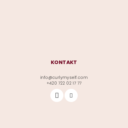
a
t
í
KONTAKT
info
@
curlymyself.com
+420 722 02 17 77