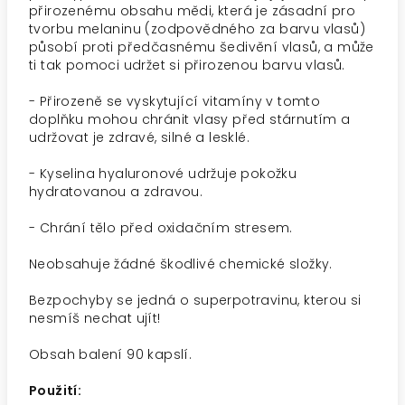
přirozenému obsahu mědi, která je zásadní pro
tvorbu melaninu (zodpovědného za barvu vlasů)
působí proti předčasnému šedivění vlasů, a může
ti tak pomoci udržet si přirozenou barvu vlasů.
- Přirozeně se vyskytující vitamíny v tomto
doplňku mohou chránit vlasy před stárnutím a
udržovat je zdravé, silné a lesklé.
- Kyselina hyaluronové udržuje pokožku
hydratovanou a zdravou.
- Chrání tělo před oxidačním stresem.
Neobsahuje žádné škodlivé chemické složky.
Bezpochyby se jedná o superpotravinu, kterou si
nesmíš nechat ujít!
Obsah balení 90 kapslí.
Použití: