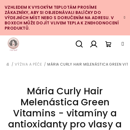
Přejít
VZHLEDEM K VYSOKÝM TEPLOTÁM PROSÍME
na
ZÁKAZNÍKY, ABY SI OBJEDNÁVALI BALÍČKY DO
obsah
VÝDEJNÍCH MÍST NEBO S DORUČENÍM NA ADRESU. V
BOXECH MŮŽE DOJÍT VLIVEM TEPLA K ZNEHODNOCENÍ
PRODUKTŮ.
Nákupn
Hledat
Přihlášení
/
VÝŽIVA A PÉČE
/
MÁRIA CURLY HAIR MELENÁSTICA GREEN VITA
DOMŮ
košík
Mária Curly Hair
Melenástica Green
Vitamins - vitamíny a
antioxidanty pro vlasy a