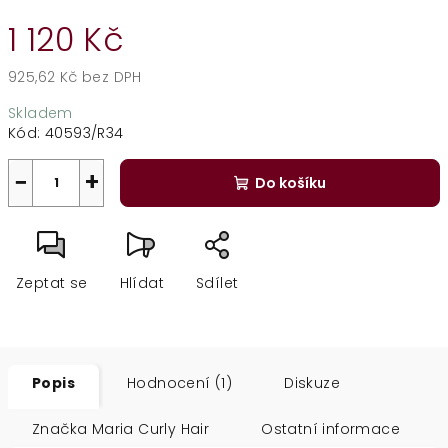
1 120 Kč
925,62 Kč bez DPH
Měrná
Skladem
cena:
Kód:
40593/R34
−
+
Do košíku
Zeptat se
Hlídat
Sdílet
Popis
Hodnocení (1)
Diskuze
Značka
Maria Curly Hair
Ostatní informace