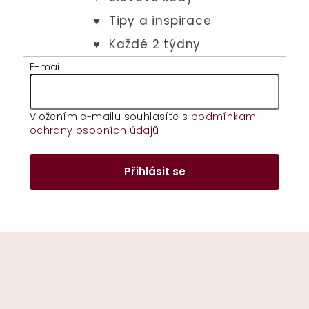
E-mail
Vložením e-mailu souhlasíte s
podmínkami
ochrany osobních údajů
Přihlásit se
Z
á
p