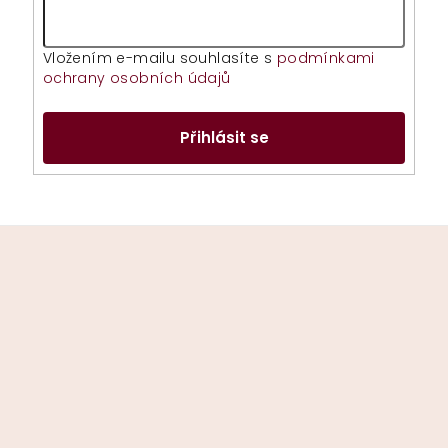
Vložením e-mailu souhlasíte s
podmínkami
ochrany osobních údajů
Přihlásit se
Z
á
p
a
t
í