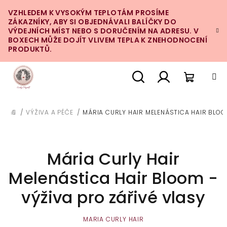
Přejít
VZHLEDEM K VYSOKÝM TEPLOTÁM PROSÍME
na
ZÁKAZNÍKY, ABY SI OBJEDNÁVALI BALÍČKY DO
obsah
VÝDEJNÍCH MÍST NEBO S DORUČENÍM NA ADRESU. V
BOXECH MŮŽE DOJÍT VLIVEM TEPLA K ZNEHODNOCENÍ
PRODUKTŮ.
Nákupn
Hledat
Přihlášení
/
VÝŽIVA A PÉČE
/
MÁRIA CURLY HAIR MELENÁSTICA HAIR BLOO
DOMŮ
košík
Mária Curly Hair
Melenástica Hair Bloom -
výživa pro zářivé vlasy
MARIA CURLY HAIR