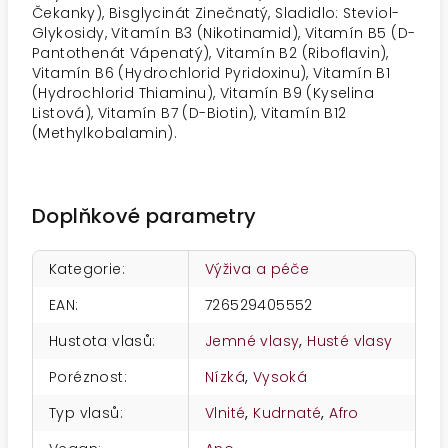
Čekanky), Bisglycinát Zinečnatý, Sladidlo: Steviol-
Glykosidy, Vitamín B3 (Nikotinamid), Vitamín B5 (D-
Pantothenát Vápenatý), Vitamín B2 (Riboflavin),
Vitamín B6 (Hydrochlorid Pyridoxinu), Vitamín B1
(Hydrochlorid Thiaminu), Vitamín B9 (Kyselina
Listová), Vitamín B7 (D-Biotin), Vitamín B12
(Methylkobalamin).
Doplňkové parametry
Kategorie
:
Výživa a péče
EAN
:
726529405552
Hustota vlasů
:
Jemné vlasy
,
Husté vlasy
Poréznost
:
Nízká
,
Vysoká
Typ vlasů
:
Vlnité
,
Kudrnaté
,
Afro