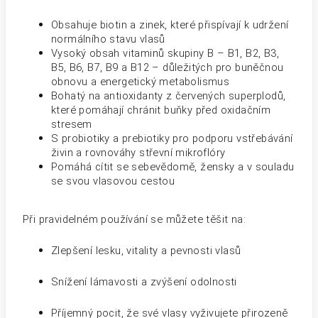
Obsahuje biotin a zinek, které přispívají k udržení
normálního stavu vlasů
Vysoký obsah vitaminů skupiny B – B1, B2, B3,
B5, B6, B7, B9 a B12 – důležitých pro buněčnou
obnovu a energetický metabolismus
Bohatý na antioxidanty z červených superplodů,
které pomáhají chránit buňky před oxidačním
stresem
S probiotiky a prebiotiky pro podporu vstřebávání
živin a rovnováhy střevní mikroflóry
Pomáhá cítit se sebevědomě, žensky a v souladu
se svou vlasovou cestou
Při pravidelném používání se můžete těšit na:
Zlepšení lesku, vitality a pevnosti vlasů
Snížení lámavosti a zvýšení odolnosti
Příjemný pocit, že své vlasy vyživujete přirozeně