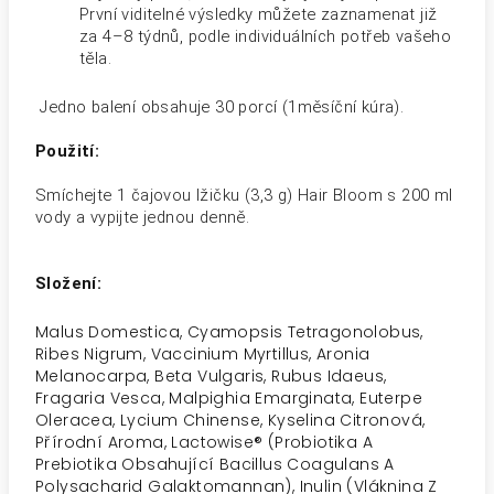
První viditelné výsledky můžete zaznamenat již
za 4–8 týdnů, podle individuálních potřeb vašeho
těla.
Jedno balení obsahuje 30 porcí (1měsíční kúra).
Použití:
Smíchejte 1 čajovou lžičku (3,3 g) Hair Bloom s 200 ml
vody a vypijte jednou denně.
Složení:
Malus Domestica, Cyamopsis Tetragonolobus,
Ribes Nigrum, Vaccinium Myrtillus, Aronia
Melanocarpa, Beta Vulgaris, Rubus Idaeus,
Fragaria Vesca, Malpighia Emarginata, Euterpe
Oleracea, Lycium Chinense, Kyselina Citronová,
Přírodní Aroma, Lactowise® (Probiotika A
Prebiotika Obsahující Bacillus Coagulans A
Polysacharid Galaktomannan), Inulin (Vláknina Z