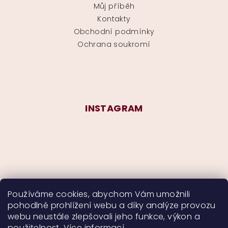
Můj příběh
Kontakty
Obchodní podmínky
Ochrana soukromí
INSTAGRAM
Používáme cookies, abychom Vám umožnili
pohodlné prohlížení webu a díky analýze provozu
Sledovat na Instagramu
webu neustále zlepšovali jeho funkce, výkon a
použitelnost.
Více informací