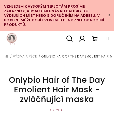
Přejít
VZHLEDEM K VYSOKÝM TEPLOTÁM PROSÍME
na
ZÁKAZNÍKY, ABY SI OBJEDNÁVALI BALÍČKY DO
obsah
VÝDEJNÍCH MÍST NEBO S DORUČENÍM NA ADRESU. V
BOXECH MŮŽE DOJÍT VLIVEM TEPLA K ZNEHODNOCENÍ
PRODUKTŮ.
Nákupn
Hledat
Přihlášení
/
VÝŽIVA A PÉČE
/
ONLYBIO HAIR OF THE DAY EMOLIENT HAIR M
DOMŮ
košík
Onlybio Hair of The Day
Emolient Hair Mask -
zvláčňující maska
ONLYBIO