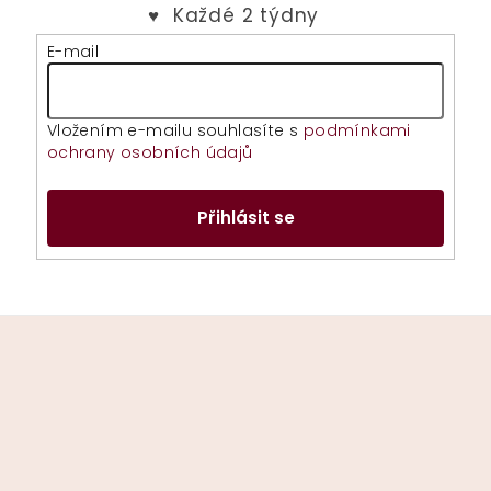
E-mail
Vložením e-mailu souhlasíte s
podmínkami
ochrany osobních údajů
Přihlásit se
Z
á
p
a