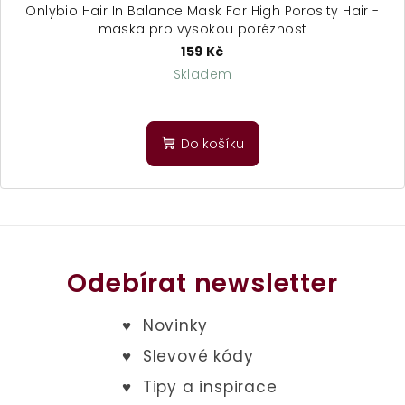
Onlybio Hair In Balance Mask For High Porosity Hair -
maska pro vysokou poréznost
159 Kč
Skladem
Průměrné
hodnocení
produktu
Do košíku
je
5,0
z
5
hvězdiček.
Odebírat newsletter