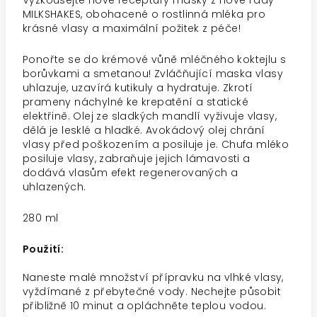
Vyzkoušejte nové receptury masky z nové řady
MILKSHAKES, obohacené o rostlinná mléka pro
krásné vlasy a maximální požitek z péče!
Ponořte se do krémové vůně mléčného koktejlu s
borůvkami a smetanou! Zvláčňující maska vlasy
uhlazuje, uzavírá kutikuly a hydratuje. Zkrotí
prameny náchylné ke krepatění a statické
elektřině. Olej ze sladkých mandlí vyživuje vlasy,
dělá je lesklé a hladké. Avokádový olej chrání
vlasy před poškozením a posiluje je. Chufa mléko
posiluje vlasy, zabraňuje jejich lámavosti a
dodává vlasům efekt regenerovaných a
uhlazených.
280 ml
Použití:
N
aneste malé množství přípravku na vlhké vlasy,
vyždímané z přebytečné vody. Nechejte působit
přibližně 10 minut a opláchněte teplou vodou.