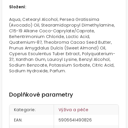
Složení:
Aqua, Cetearyl Alcohol, Persea Gratissima
(Avocado) Oil, Stearamidopropyl Dimethylamine,
C15-19 Alkane Coco-Caprylate/Caprate,
Behentrimonium Chloride, Lactic Acid,
Quaternium-87, Theobroma Cacao Seed Butter,
Prunus Amygdalus Dulcis (Sweet Almond) Oil,
Cyperus Esculentus Tuber Extract, Polyquaterium-
37, Xanthan Gum, Lauroyl Lysine, Benzyl Alcohol,
Sodium Benzoate, Potassium Sorbate, Citric Acid,
Sodium Hydroxide, Parfum.
Doplňkové parametry
Kategorie
:
Výživa a péče
EAN
:
5906641490826