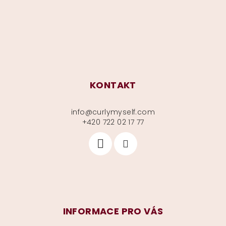
t
í
KONTAKT
info
@
curlymyself.com
+420 722 02 17 77
INFORMACE PRO VÁS