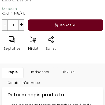
128,10 Kč bez DPH
Měrná
Skladem
cena:
Kód:
41148/R13
−
+
Do košíku
Zeptat se
Hlídat
Sdílet
Popis
Hodnocení
Diskuze
Ostatní informace
Detailní popis produktu