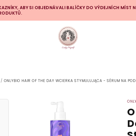
ZNÍKY, ABY SI OBJEDNÁVALI BALÍČKY DO VÝDEJNÍCH MÍST 
PRODUKTŮ.
/
ONLYBIO HAIR OF THE DAY WCIERKA STYMULUJĄCA - SÉRUM NA PO
ONL
O
D
S