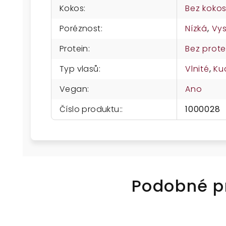
Kokos
:
Bez koko
Poréznost
:
Nízká
,
Vy
Protein
:
Bez prote
Typ vlasů
:
Vlnité
,
Ku
Vegan
:
Ano
Číslo produktu:
:
1000028
Podobné p