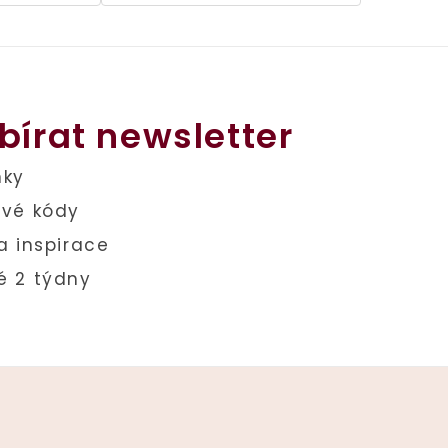
z
5
hvězdiček.
bírat newsletter