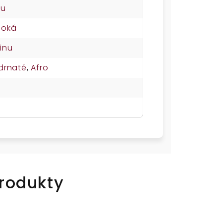
su
soká
inu
drnaté
,
Afro
rodukty