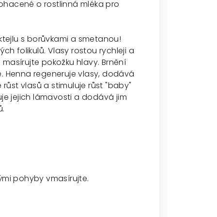
ohacené o rostlinná mléka pro
tejlu s borůvkami a smetanou!
ch folikulů. Vlasy rostou rychleji a
ci masírujte pokožku hlavy. Brnění
e. Henna regeneruje vlasy, dodává
je růst vlasů a stimuluje růst "baby"
uje jejich lámavosti a dodává jim
ů.
vými pohyby vmasírujte.