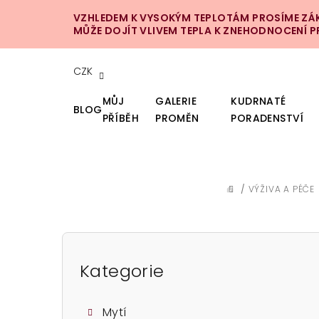
Přejít
VZHLEDEM K VYSOKÝM TEPLOTÁM PROSÍME ZÁKA
na
MŮŽE DOJÍT VLIVEM TEPLA K ZNEHODNOCENÍ 
obsah
CZK
MŮJ
GALERIE
KUDRNATÉ
BLOG
PŘÍBĚH
PROMĚN
PORADENSTVÍ
/
VÝŽIVA A PÉČE
DOMŮ
P
o
Kategorie
Přeskočit
kategorie
s
Mytí