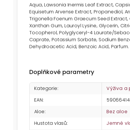
Aqua, Lawsonia Inermis Leaf Extract, Capsi
Equisetum Arvense Extract, Propanediol, A
Trigonella Foenum Graecum Seed Extract, 
Xanthan Gum, Lauroyl Lysine, Glycerin, Citr
Tocopherol, Polyglyceryl-4 Laurate/Sebaca
Caprate, Potassium Sorbate, Sodium Benzo
Dehydroacetic Acid, Benzoic Acid, Parfum.
Doplňkové parametry
Kategorie
:
Výživa a
EAN
:
5906641
Aloe
:
Bez aloe
Hustota vlasů
:
Jemné vl