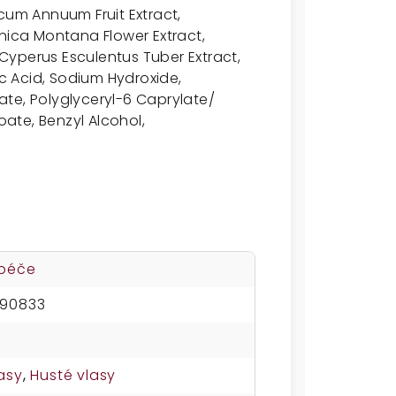
cum Annuum Fruit Extract,
rnica Montana Flower Extract,
Cyperus Esculentus Tuber Extract,
ic Acid, Sodium Hydroxide,
te, Polyglyceryl-6 Caprylate/
ate, Benzyl Alcohol,
 péče
490833
asy
,
Husté vlasy