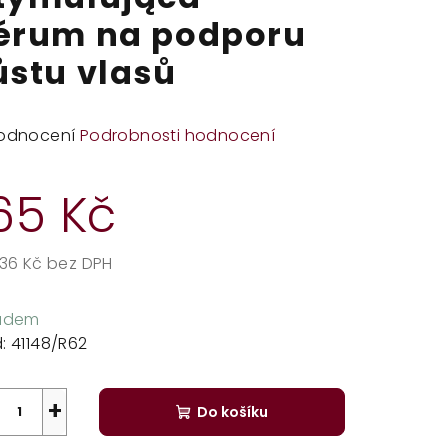
érum na podporu
ůstu vlasů
měrné
odnocení
Podrobnosti hodnocení
dnocení
duktu
65 Kč
,36 Kč bez DPH
rná
zdiček.
a:
ladem
:
41148/R62
+
Do košíku