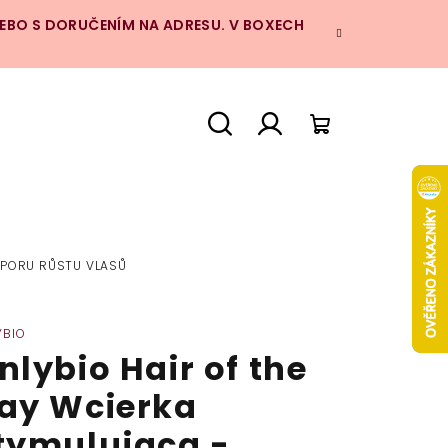
NEBO S DORUČENÍM NA ADRESU. V BOXECH
Hledat
Přihlášení
Nákupní
košík
DPORU RŮSTU VLASŮ
YBIO
nlybio Hair of the
ay Wcierka
tymulująca -