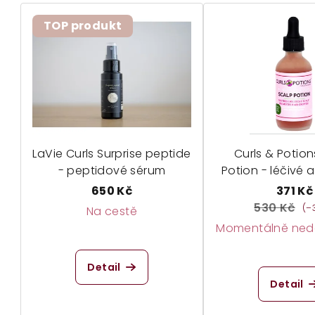
TOP produkt
LaVie Curls Surprise peptide
Curls & Potion
- peptidové sérum
Potion - léčivé a
sérum
650 Kč
371 Kč
530 Kč
(–
Na cestě
Momentálně nedo
Průměrné
hodnocení
Detail
produktu
Detail
je
5,0