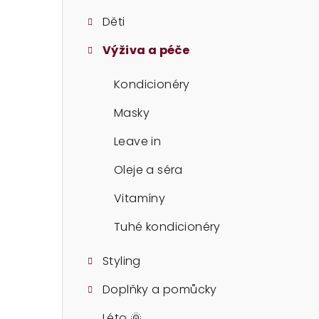
t
Děti
r
Výživa a péče
a
n
Kondicionéry
n
Masky
í
Leave in
p
Oleje a séra
a
Vitamíny
n
Tuhé kondicionéry
e
Styling
l
Doplňky a pomůcky
Léto 🌞