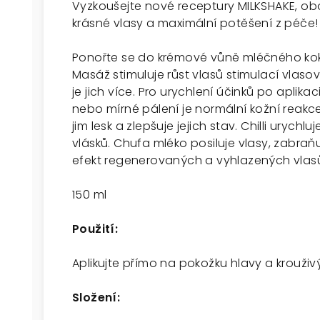
Vyzkoušejte nové receptury MILKSHAKE, ob
krásné vlasy a maximální potěšení z péče!
Ponořte se do krémové vůně mléčného kok
Masáž stimuluje růst vlasů stimulací vlasový
je jich více. Pro urychlení účinků po aplika
nebo mírné pálení je normální kožní reakc
jim lesk a zlepšuje jejich stav. Chilli urychlu
vlásků. Chufa mléko posiluje vlasy, zabraň
efekt regenerovaných a vyhlazených vlas
150 ml
Použití:
Aplikujte přímo na pokožku hlavy a krouži
Složení: