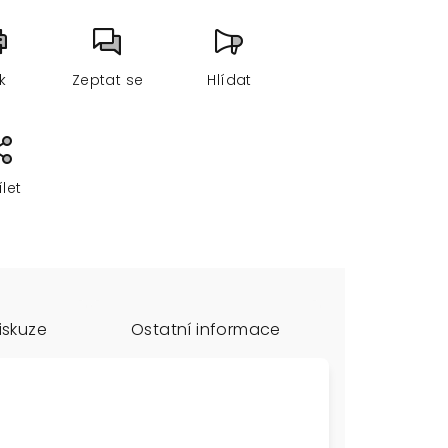
sk
Zeptat se
Hlídat
ílet
iskuze
Ostatní informace