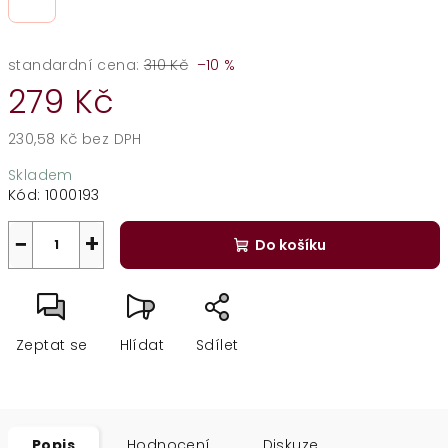
standardní cena:
310 Kč
–10 %
279 Kč
230,58 Kč bez DPH
Měrná
Skladem
cena:
Kód:
1000193
−
+
Do košíku
Zeptat se
Hlídat
Sdílet
Popis
Hodnocení
Diskuze