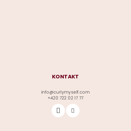
á
p
a
t
í
KONTAKT
info
@
curlymyself.com
+420 722 02 17 77