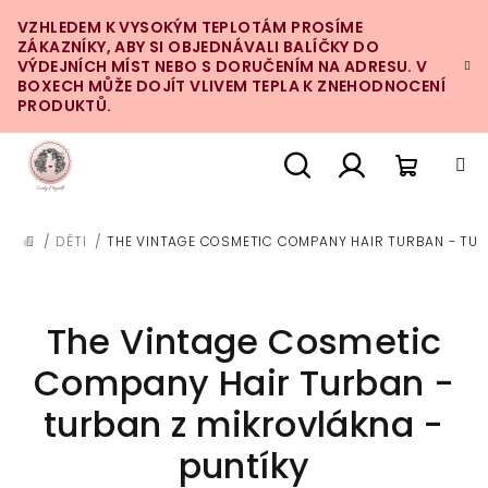
Přejít
VZHLEDEM K VYSOKÝM TEPLOTÁM PROSÍME
na
ZÁKAZNÍKY, ABY SI OBJEDNÁVALI BALÍČKY DO
obsah
VÝDEJNÍCH MÍST NEBO S DORUČENÍM NA ADRESU. V
BOXECH MŮŽE DOJÍT VLIVEM TEPLA K ZNEHODNOCENÍ
PRODUKTŮ.
Nákupn
Hledat
Přihlášení
/
DĚTI
/
THE VINTAGE COSMETIC COMPANY HAIR TURBAN - TUR
DOMŮ
košík
The Vintage Cosmetic
Company Hair Turban -
turban z mikrovlákna -
puntíky