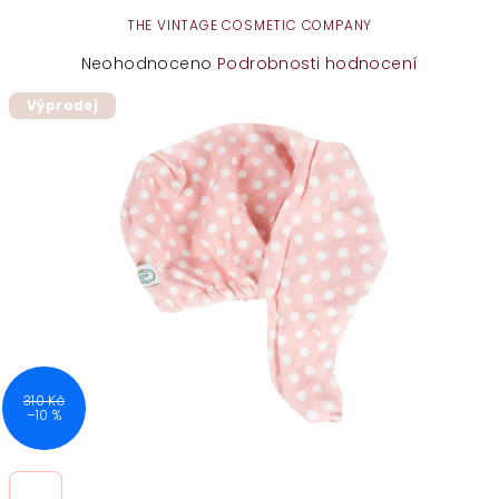
THE VINTAGE COSMETIC COMPANY
Průměrné
Neohodnoceno
Podrobnosti hodnocení
hodnocení
Výprodej
produktu
je
0,0
z
5
hvězdiček.
310 Kč
–10 %