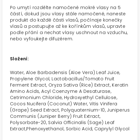
Po umytí rozdělte namočené mokré vlasy na 5
částí, dokud jsou vlasy stále namočené, naneste
produkt do každé části vlasů, počínaje konečky
vlasů a postupujte až ke kořínkům vlasů, upravte
podle přání a nechat vlasy uschnout na vzduchu,
nebo vyfoukejte difuzérem.
Složení:
Water, Aloe Barbadensis (Aloe Vera) Leaf Juice,
Propylene Glycol, Lactobacillus/Tomato Fruit
Ferment Extract, Oryza Sativa (Rice) Extract, Keratin
Amino Acids, Acyl Coenzyme A Desaturase,
Cetrimonium Chloride, Hydroxyethyl Cellulose,
Cocos Nucifera (Coconut) Water, Vitis Vinifera
(Grape) Seed Extract, Polyquaternium-10, Juniperus
Communis (Juniper Berry) Fruit Extract,
Polysorbate-20, Salvia Officinalis (Sage) Leaf
Extract,Phenoxyethanol, Sorbic Acid, Caprylyl Glycol