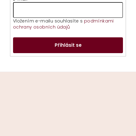
Vložením e-mailu souhlasíte s
podmínkami
ochrany osobních údajů
Přihlásit se
Z
á
p
a
t
í