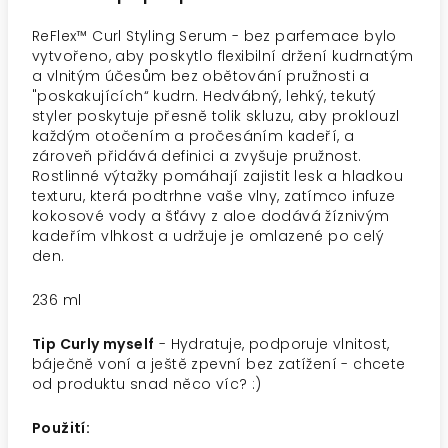
ReFlex™ Curl Styling Serum - bez parfemace bylo
vytvořeno, aby poskytlo flexibilní držení kudrnatým
a vlnitým účesům bez obětování pružnosti a
"poskakujících“ kudrn. Hedvábný, lehký, tekutý
styler poskytuje přesně tolik skluzu, aby proklouzl
každým otočením a pročesáním kadeří, a
zároveň přidává definici a zvyšuje pružnost.
Rostlinné výtažky pomáhají zajistit lesk a hladkou
texturu, která podtrhne vaše vlny, zatímco infuze
kokosové vody a šťávy z aloe dodává žíznivým
kadeřím vlhkost a udržuje je omlazené po celý
den.
236 ml
Tip Curly myself
- Hydratuje, podporuje vlnitost,
báječně voní a ještě zpevní bez zatížení - chcete
od produktu snad něco víc? :)
Použití: