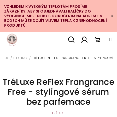
Přejít
VZHLEDEM K VYSOKÝM TEPLOTÁM PROSÍME
na
ZÁKAZNÍKY, ABY SI OBJEDNÁVALI BALÍČKY DO
obsah
VÝDEJNÍCH MÍST NEBO S DORUČENÍM NA ADRESU. V
BOXECH MŮŽE DOJÍT VLIVEM TEPLA K ZNEHODNOCENÍ
PRODUKTŮ.
Nákupn
Hledat
Přihlášení
/
STYLING
/
TRÉLUXE REFLEX FRANGRANCE FREE - STYLINGOVÉ
DOMŮ
košík
TréLuxe ReFlex Frangrance
Free - stylingové sérum
bez parfemace
TRÉLUXE