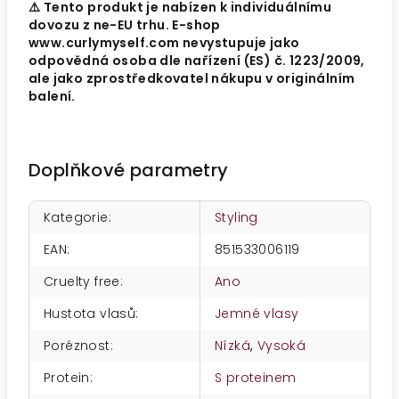
⚠️ Tento produkt je nabízen k individuálnímu
dovozu z ne-EU trhu. E-shop
www.curlymyself.com nevystupuje jako
odpovědná osoba dle nařízení (ES) č. 1223/2009,
ale jako zprostředkovatel nákupu v originálním
balení.
Doplňkové parametry
Kategorie
:
Styling
EAN
:
851533006119
Cruelty free
:
Ano
Hustota vlasů
:
Jemné vlasy
Poréznost
:
Nízká
,
Vysoká
Protein
:
S proteinem