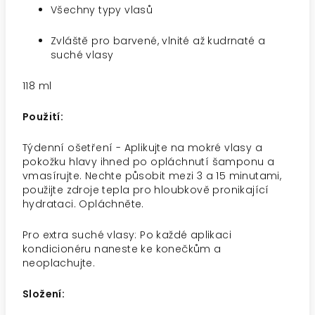
Všechny typy vlasů
Zvláště pro barvené, vlnité až kudrnaté a
suché vlasy
118 ml
Použití:
Týdenní ošetření - Aplikujte na mokré vlasy a
pokožku hlavy ihned po opláchnutí šamponu a
vmasírujte. Nechte působit mezi 3 a 15 minutami,
použijte zdroje tepla pro hloubkově pronikající
hydrataci. Opláchněte.
Pro extra suché vlasy: Po každé aplikaci
kondicionéru naneste ke konečkům a
neoplachujte.
Složení: