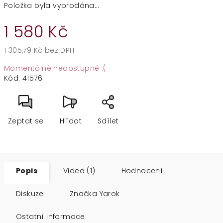
Položka byla vyprodána…
1 580 Kč
1 305,79 Kč bez DPH
Měrná
Momentálně nedostupné :(
cena:
Kód:
41576
Zeptat se
Hlídat
Sdílet
Popis
Videa (1)
Hodnocení
Diskuze
Značka
Yarok
Ostatní informace