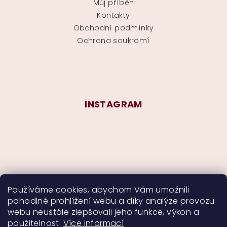
Můj příběh
Kontakty
Obchodní podmínky
Ochrana soukromí
INSTAGRAM
Používáme cookies, abychom Vám umožnili
pohodlné prohlížení webu a díky analýze provozu
Sledovat na Instagramu
webu neustále zlepšovali jeho funkce, výkon a
použitelnost.
Více informací