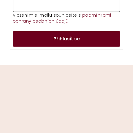
Vložením e-mailu souhlasíte s
podmínkami
ochrany osobních údajů
Přihlásit se
Z
á
p
a
t
í