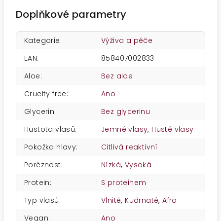
Doplňkové parametry
Kategorie
:
Výživa a péče
EAN
:
858407002833
Aloe
:
Bez aloe
Cruelty free
:
Ano
Glycerin
:
Bez glycerinu
Hustota vlasů
:
Jemné vlasy
,
Husté vlasy
Pokožka hlavy
:
Citlivá reaktivní
Poréznost
:
Nízká
,
Vysoká
Protein
:
S proteinem
Typ vlasů
:
Vlnité
,
Kudrnaté
,
Afro
Vegan
:
Ano