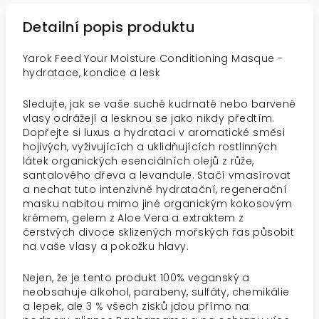
Detailní popis produktu
Yarok Feed Your Moisture Conditioning Masque -
hydratace, kondice a lesk
Sledujte, jak se vaše suché kudrnaté nebo barvené
vlasy odrážejí a lesknou se jako nikdy předtím.
Dopřejte si luxus a hydrataci v aromatické směsi
hojivých, vyživujících a uklidňujících rostlinných
látek organických esenciálních olejů z růže,
santalového dřeva a levandule. Stačí vmasírovat
a nechat tuto intenzivně hydratační, regenerační
masku nabitou mimo jiné organickým kokosovým
krémem, gelem z Aloe Vera a extraktem z
čerstvých divoce sklizených mořských řas působit
na vaše vlasy a pokožku hlavy.
Nejen, že je tento produkt 100% veganský a
neobsahuje alkohol, parabeny, sulfáty, chemikálie
a lepek, ale 3 % všech zisků jdou přímo na