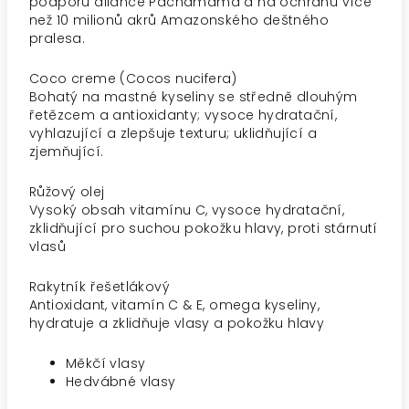
podporu aliance Pachamama a na ochranu více
než 10 milionů akrů Amazonského deštného
pralesa.
Coco creme (Cocos nucifera)
Bohatý na mastné kyseliny se středně dlouhým
řetězcem a antioxidanty; vysoce hydratační,
vyhlazující a zlepšuje texturu; uklidňující a
zjemňující.
Růžový olej
Vysoký obsah vitamínu C, vysoce hydratační,
zklidňující pro suchou pokožku hlavy, proti stárnutí
vlasů
Rakytník řešetlákový
Antioxidant, vitamín C & E, omega kyseliny,
hydratuje a zklidňuje vlasy a pokožku hlavy
Měkčí vlasy
Hedvábné vlasy