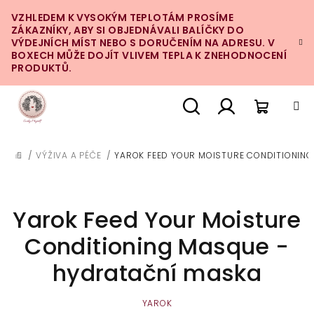
Přejít
VZHLEDEM K VYSOKÝM TEPLOTÁM PROSÍME
na
ZÁKAZNÍKY, ABY SI OBJEDNÁVALI BALÍČKY DO
obsah
VÝDEJNÍCH MÍST NEBO S DORUČENÍM NA ADRESU. V
BOXECH MŮŽE DOJÍT VLIVEM TEPLA K ZNEHODNOCENÍ
PRODUKTŮ.
Nákupn
Hledat
Přihlášení
/
VÝŽIVA A PÉČE
/
YAROK FEED YOUR MOISTURE CONDITIONIN
DOMŮ
košík
Yarok Feed Your Moisture
Conditioning Masque -
hydratační maska
YAROK