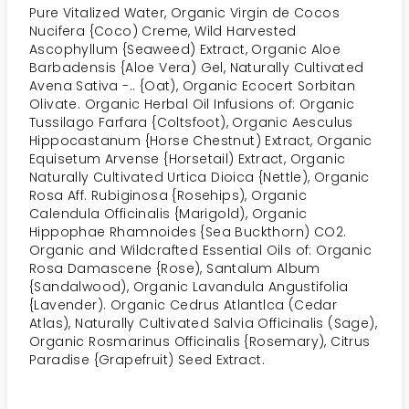
Pure Vitalized Water, Organic Virgin de Cocos
Nucifera {Coco) Creme, Wild Harvested
Ascophyllum {Seaweed) Extract, Organic Aloe
Barbadensis {Aloe Vera) Gel, Naturally Cultivated
Avena Sativa -.. {Oat), Organic Ecocert Sorbitan
Olivate. Organic Herbal Oil Infusions of: Organic
Tussilago Farfara {Coltsfoot), Organic Aesculus
Hippocastanum {Horse Chestnut) Extract, Organic
Equisetum Arvense {Horsetail) Extract, Organic
Naturally Cultivated Urtica Dioica {Nettle), Organic
Rosa Aff. Rubiginosa {Rosehips), Organic
Calendula Officinalis {Marigold), Organic
Hippophae Rhamnoides {Sea Buckthorn) CO2.
Organic and Wildcrafted Essential Oils of: Organic
Rosa Damascene {Rose), Santalum Album
{Sandalwood), Organic Lavandula Angustifolia
{Lavender). Organic Cedrus Atlantlca (Cedar
Atlas), Naturally Cultivated Salvia Officinalis (Sage),
Organic Rosmarinus Officinalis {Rosemary), Citrus
Paradise {Grapefruit) Seed Extract.